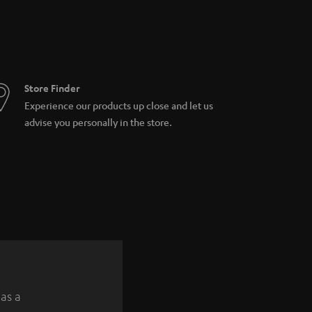
der Datenverbrauch schnell ansteigt. Daher
Store Finder
Experience our products up close and let us
advise you personally in the store.
 as a