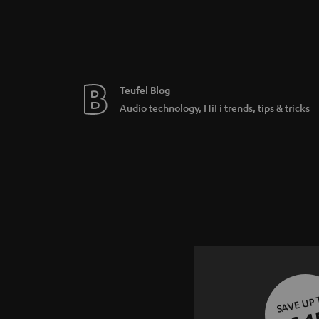
Internetverbindung mit dem Smartphone nötig
empfiehlt sich diese Lösung eher für das h
Teufel Blog
Audio technology, HiFi trends, tips & tricks
SAVE UP