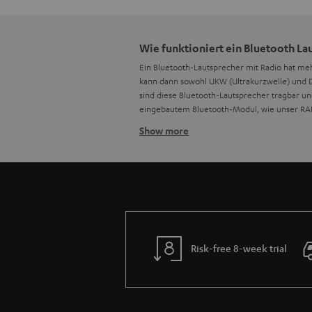
Wie funktioniert ein Bluetooth La
Ein Bluetooth-Lautsprecher mit Radio hat m
kann dann sowohl UKW (Ultrakurzwelle) und DA
sind diese Bluetooth-Lautsprecher tragbar un
eingebautem Bluetooth-Modul, wie unser RAD
Show more
Gibt es Bluetooth Lautsprecher mi
Ja, es gibt auch Bluetooth-Lautsprecher mit 
aus allen Richtungen. Hierdurch kann ein le
bei Starkregen schnell einen neuen trockener
Können sich bei Bluetooth Lautsp
Da beide Betriebsmodi nicht zur gleichen Z
Tonsignal störungsfrei wiedergegeben werde
Risk-free 8-week trial
Kann ich mit jedem Bluetooth-Lau
Auch wenn dein Bluetooth-Lautsprecher kein 
kannst du eine Bluetooth-Verbindung mit dei