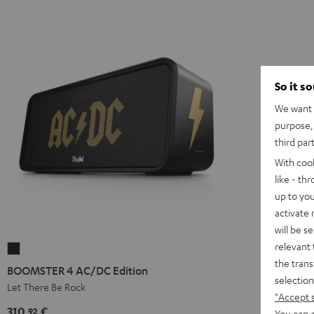
So it s
We want t
purpose, 
third par
With coo
like - th
up to you
activate
will be s
relevant 
BOOMSTER
the trans
4
BOOMSTER 4 AC/DC Edition
selection
AC/DC
Let There Be Rock
"Accept 
Edition
310,
€
92
You can a