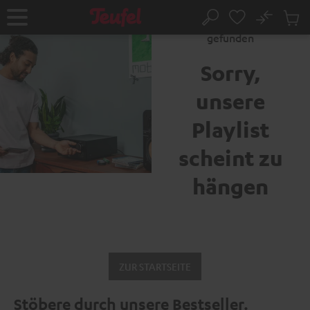
ZUM
NHALT
No
Abs
Fehler 404: Seite nicht
Startseite
Suche
RINGEN
Artike
gefunden
im
Waren
Sorry,
unsere
Playlist
scheint zu
hängen
ZUR STARTSEITE
Stöbere durch unsere Bestseller.