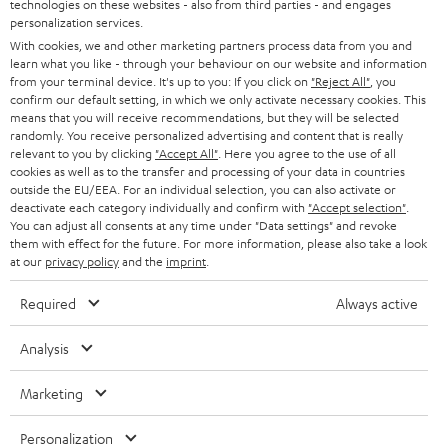
technologies on these websites - also from third parties - and engages
45 €
personalization services.
RABATT
With cookies, we and other marketing partners process data from you and
learn what you like - through your behaviour on our website and information
from your terminal device. It's up to you: If you click on
"Reject All"
, you
N
Wähle deinen Gutschein!
confirm our default setting, in which we only activate necessary cookies. This
means that you will receive recommendations, but they will be selected
Melde dich für den Newsletter an und erhalte bis zu
e
randomly. You receive personalized advertising and content that is really
45 € als Dankeschön.
w
relevant to you by clicking
"Accept All"
. Here you agree to the use of all
cookies as well as to the transfer and processing of your data in countries
s
outside the EU/EEA. For an individual selection, you can also activate or
deactivate each category individually and confirm with
"Accept selection"
JETZT
.
EMAIL
l
ANME
You can adjust all consents at any time under "Data settings" and revoke
WIDGET
e
them with effect for the future. For more information, please also take a look
at our
privacy policy
and the
imprint
.
t
Required
Always active
t
e
Analysis
r
Marketing
a
n
Kategorien
Personalization