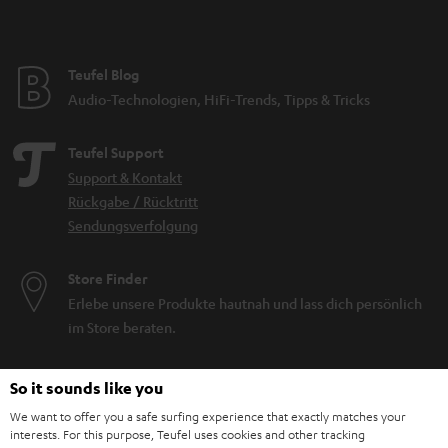
Teufel Blog
Audio-Technologien, HiFi-Trends, Tipps & Tricks
Teufel Support
Support & Kontakt
Rückgabe / Rücktritt
Sendungsverfolgung
Store Finder
Erlebe unsere Produkte hautnah und lass dich persönlich
im Store beraten.
So it sounds like you
We want to offer you a safe surfing experience that exactly matches your
interests. For this purpose, Teufel uses cookies and other tracking
BIS ZU