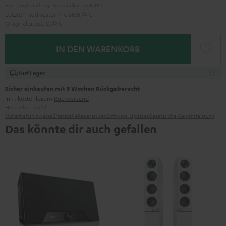
Excl. MwSt
und zzgl.
Versandkosten
8,39 €
Letzter niedrigster Preis
168,
06
€
Originalpreis
210,
08
€
IN DEN WARENKORB
Auf Lager
Sicher einkaufen mit 8 Wochen Rückgaberecht
inkl. kostenlosem
Rückversand
Hersteller:
Teufel
Sicherheitshinweise
Ersatzteile
Reparaturen
Software-Updates
Gesetzliche Gewährleistung
Das könnte dir auch gefallen