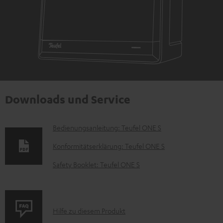
Downloads und Service
D
Bedienungsanleitung: Teufel ONE S
o
Konformitätserklärung: Teufel ONE S
k
Safety Booklet: Teufel ONE S
u
m
e
P
Hilfe zu diesem Produkt
n