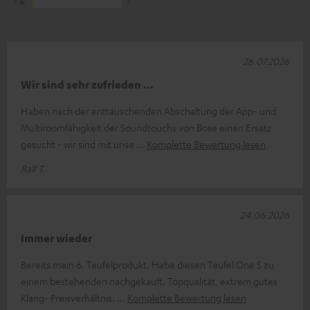
1
1
26.07.2026
Wir sind sehr zufrieden …
Haben nach der enttäuschenden Abschaltung der App- und
Multiroomfähigkeit der Soundtouchs von Bose einen Ersatz
gesucht - wir sind mit unse
Komplette Bewertung lesen
Ralf T.
24.06.2026
Immer wieder
Bereits mein 6. Teufelprodukt. Habe diesen Teufel One S zu
einem bestehenden nachgekauft. Topqualität, extrem gutes
Klang- Preisverhältnis.
Komplette Bewertung lesen