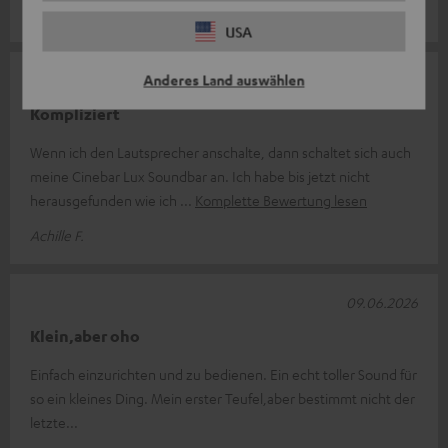
Tom R.
USA
Anderes Land auswählen
14.06.2026
Kompliziert
Wenn ich den Lautsprecher anschalte, dann schaltet sich auch
meine Cinebar Lux Soundbar an. Ich habe bis jetzt nicht
herausgefunden wie ich
Komplette Bewertung lesen
Achille F.
09.06.2026
Klein,aber oho
Einfach einzurichten und zu bedienen. Ein echt toller Sound für
so ein kleines Ding. Mein erster Teufel,aber bestimmt nicht der
letzte...