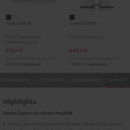
Teufel
Teufel
Teufel
Teufel
Teufel ONE M
Teufel STEREO L
ONE
ONE
STEREO
STEREO
M
M
L
L
WLAN-Streaming mit
The Art of Listening.
Schwarz
Weiß
Schwarz
Weiß
Multiroom-Option
378,
€
840,
€
14
33
336,
13
€
Letzter niedrigster Preis
840,
33
€
Letzter niedrigster Preis
16
60
420,
€
Originalpreis
1.512,
€
Originalpreis
BEWERTUNGEN
ACCESSORIES
LIEFERUMFANG
SUPPORT
Highlights
Darum lieben wir dieses Produkt
Er ist klein, aber klanglich einer der Größten. Mit dem One S wähnst