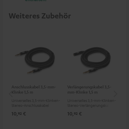
Weiteres Zubehör
Anschlusskabel 3,5-mm-
Verlängerungskabel 3,5-
Wa
Klinke 1,5 m
mm-Klinke 1,5 m
(St
Universelles 3,5-mm-Klinken-
Universelles 3,5-mm-Klinken-
Wan
Stereo-Anschlusskabel
Stereo-Verlängerungskabel
Lau
10,
€
10,
€
16
92
92