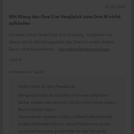
26.05.2026
Mit Klang des One S im Vergleich zum One M nicht
zufrieden
Ich habe 2 Stck Teufel One M in Nutzung. Verglichen mit
diesen ist mir die Klangqualität des One S in einem dritten
Raum nicht ausreichend
Komplette Bewertung lesen
Götz R.
Antwort von Teufel:
Vielen Dank für dein Feedback!
Klangempfinden ist natürlich eher eine subjektive
Sache, sodass man es (zum Glück) nicht immer jedem
Recht machen kann.
Des weiteren spielen Größe und Beschaffenheit des
zu beschallenden Raums, sowie Positionierung des
Lautsprechers eine große Rolle für das Klangbild.