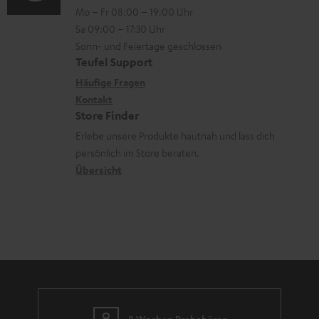
n
Mo – Fr 08:00 – 19:00 Uhr
d
-
n
o
z
Sa 09:00 – 17:30 Uhr
e
L
t
n
u
Sonn- und Feiertage geschlossen
n
e
a
e
Teufel Support
m
x
k
n
Häufige Fragen
V
i
Kontakt
t
z
e
Store Finder
k
d
u
r
Erlebe unsere Produkte hautnah und lass dich
o
a
r
s
persönlich im Store beraten.
n
t
G
Übersicht
a
e
a
n
n
r
d
a
n
t
i
8 Wochen Probehören