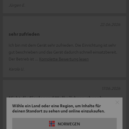
Jürgen E.
22.06.2026
sehr zufrieden
Ich bin mit dem Gerät sehr zufrieden. Die Einrichtung ist sehr
gut beschrieben und das Gerät dadurch schnell einsatzbereit.
Der Betrieb ist
Komplette Bewertung lesen
Karola U.
17.06.2026
Nicht die Eier legend Wollmilchsau, aber ok.
Wähle ein Land oder eine Region, um Inhalte für
Anfänglich wollte das Teil nicht. Der sensationelle Support hat
deinen Standort zu sehen und online einzukaufen.
mir dann ein Ersatzgerät geschickt und das funktioniert
einwandfrei. Grunds
Komplette Bewertung lesen
NORWEGEN