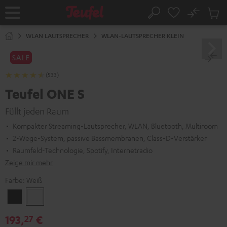
ZUM
NHALT
No
Abs
Startseite
Suche
RINGEN
Artike
im
WLAN LAUTSPRECHER
WLAN-LAUTSPRECHER KLEIN
Waren
SALE
(533)
Teufel ONE S
Füllt jeden Raum
Kompakter Streaming-Lautsprecher, WLAN, Bluetooth, Multiroom
2-Wege-System, passive Bassmembranen, Class-D-Verstärker
Raumfeld-Technologie, Spotify, Internetradio
Zeige mir mehr
Farbe:
Weiß
Schwarz
Weiß
193,
€
27