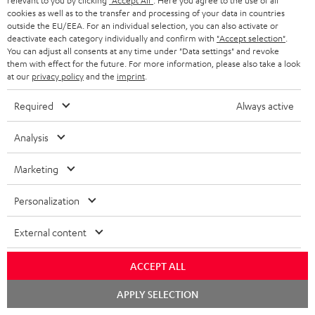
relevant to you by clicking
"Accept All"
. Here you agree to the use of all
EMAIL
l
ANME
cookies as well as to the transfer and processing of your data in countries
WIDGET
e
outside the EU/EEA. For an individual selection, you can also activate or
deactivate each category individually and confirm with
"Accept selection"
.
t
You can adjust all consents at any time under "Data settings" and revoke
them with effect for the future. For more information, please also take a look
t
at our
privacy policy
and the
imprint
.
e
Required
Always active
r
a
Analysis
n
Kategorien
Marketing
m
HEIMKINO
e
Unternehmen
Personalization
l
HEIMKINO-KOMPLETTANLAGEN
SUPPORT
External content
d
Teufel Onlineshops
SOUNDBARS
u
KARRIERE
ACCEPT ALL
DEUTSCHLAND
n
STEREO
Chat
PRESSE & MARKETING
APPLY SELECTION
g
starten
ÖSTERREICH