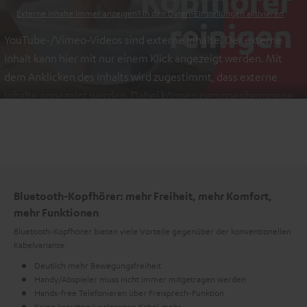
Externe Inhalte immer anzeigen? In den Daten‑Einstellungen aktivieren
YouTube-/Vimeo-Videos sind externe Inhalte. Der externe
Inhalt kann hier mit nur einem Klick angezeigt werden. Mit
dem Anklicken des Inhalts wird zugestimmt, dass externe
Inhalte angezeigt werden. Dabei können personenbezogene
Daten an Drittplattformen übermittelt werden.
Weitere
Informationen sind in der Datenschutzerklärung unter I zu
finden
.
Bluetooth-Kopfhörer: mehr Freiheit, mehr Komfort,
mehr Funktionen
Bluetooth-Kopfhörer bieten viele Vorteile gegenüber der konventionellen
Kabelvariante:
Deutlich mehr Bewegungsfreiheit
Handy/Abspieler muss nicht immer mitgetragen werden
Hands-free Telefonieren über Freisprech-Funktion
Keine kaputten/verlorenen Kabel mehr