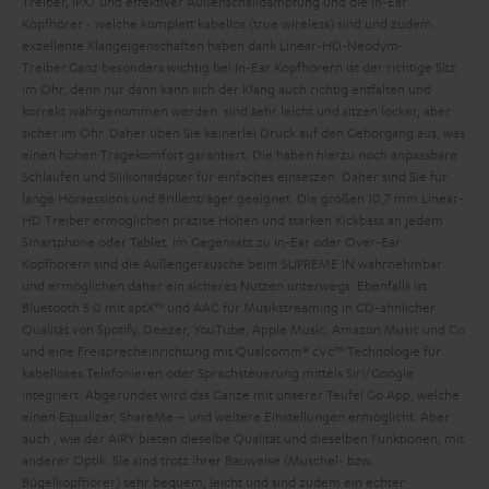
Treiber, IPX7 und effektiver Außenschalldämpfung und die In-Ear
Kopfhörer
- welche komplett kabellos (true wireless) sind und zudem
exzellente Klangeigenschaften haben dank Linear-HD-Neodym-
Treiber.Ganz besonders wichtig bei In-Ear Kopfhörern ist der richtige Sitz
im Ohr, denn nur dann kann sich der Klang auch richtig entfalten und
korrekt wahrgenommen werden.
sind sehr leicht und sitzen locker, aber
sicher im Ohr. Daher üben Sie keinerlei Druck auf den Gehörgang aus, was
einen hohen Tragekomfort garantiert. Die
haben hierzu noch anpassbare
Schlaufen und Silikonadapter für einfaches einsetzen. Daher sind Sie für
lange Hörsessions und Brillenträger geeignet. Die großen 10,7 mm Linear-
HD Treiber ermöglichen präzise Höhen und starken Kickbass an jedem
Smartphone oder Tablet. Im Gegensatz zu In-Ear oder Over-Ear
Kopfhörern sind die Außengeräusche beim SUPREME IN wahrnehmbar
und ermöglichen daher ein sicheres Nutzen unterwegs. Ebenfalls ist
Bluetooth 5.0 mit aptX™ und AAC für Musikstreaming in CD-ähnlicher
Qualität von Spotify, Deezer, YouTube, Apple Music, Amazon Music und Co
und eine Freisprecheinrichtung mit Qualcomm® cVc™ Technologie für
kabelloses Telefonieren oder Sprachsteuerung mittels Siri/Google
integriert. Abgerundet wird das Ganze mit unserer Teufel Go App, welche
einen Equalizer, ShareMe – und weitere Einstellungen ermöglicht.
Aber
auch
, wie der AIRY bieten dieselbe Qualität und dieselben Funktionen, mit
anderer Optik. Sie sind trotz ihrer Bauweise (Muschel- bzw.
Bügelkopfhörer) sehr bequem, leicht und sind zudem ein echter