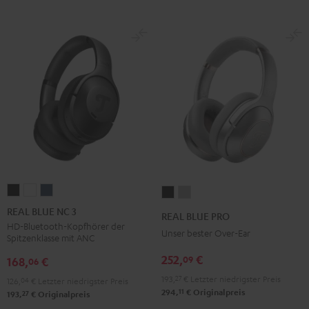
REAL
REAL
REAL
REAL
REAL
BLUE
BLUE
BLUE
BLUE
BLUE
REAL BLUE NC 3
REAL BLUE PRO
NC
NC
NC
PRO
PRO
HD-Bluetooth-Kopfhörer der
Unser bester Over-Ear
Spitzenklasse mit ANC
3
3
3
Night
Titanium
Night
Pearl
Steel
252,
€
09
Black
Gray
168,
€
06
Black
White
Blue
193,
27
€
Letzter niedrigster Preis
126,
04
€
Letzter niedrigster Preis
11
294,
€
Originalpreis
27
193,
€
Originalpreis