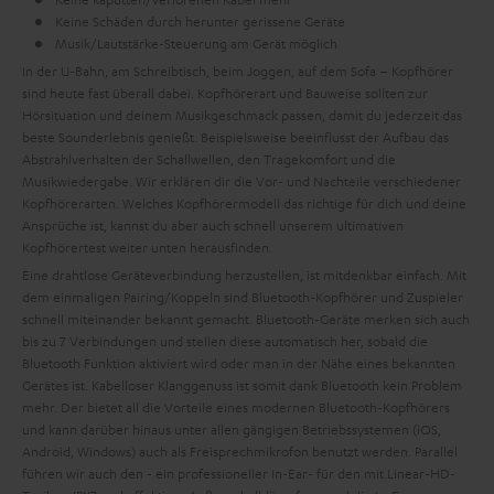
Keine Schäden durch herunter gerissene Geräte
Musik/Lautstärke-Steuerung am Gerät möglich
In der U-Bahn, am Schreibtisch, beim Joggen, auf dem Sofa – Kopfhörer
sind heute fast überall dabei. Kopfhörerart und Bauweise sollten zur
Hörsituation und deinem Musikgeschmack passen, damit du jederzeit das
beste Sounderlebnis genießt. Beispielsweise beeinflusst der Aufbau das
Abstrahlverhalten der Schallwellen, den Tragekomfort und die
Musikwiedergabe. Wir erklären dir die Vor- und Nachteile verschiedener
Kopfhörerarten. Welches Kopfhörermodell das richtige für dich und deine
Ansprüche ist, kannst du aber auch schnell unserem ultimativen
Kopfhörertest weiter unten herausfinden.
Eine drahtlose Geräteverbindung herzustellen, ist mit
denkbar einfach. Mit
dem einmaligen Pairing/Koppeln sind Bluetooth-Kopfhörer und Zuspieler
schnell miteinander bekannt gemacht. Bluetooth-Geräte merken sich auch
bis zu 7 Verbindungen und stellen diese automatisch her, sobald die
Bluetooth Funktion aktiviert wird oder man in der Nähe eines bekannten
Gerätes ist. Kabelloser Klanggenuss ist somit dank Bluetooth kein Problem
mehr.
Der
bietet all die Vorteile eines modernen Bluetooth-Kopfhörers
und kann darüber hinaus unter allen gängigen Betriebssystemen (iOS,
Android, Windows) auch als Freisprechmikrofon benutzt werden. Parallel
führen wir auch den
- ein professioneller In-Ear-
für den mit Linear-HD-