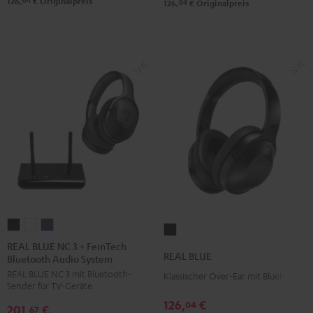
126,
€
Originalpreis
04
126,
€
Originalpreis
REAL
REAL
REAL
REAL
BLUE
BLUE
BLUE
REAL BLUE NC 3 + FeinTech
BLUE
REAL BLUE
Bluetooth Audio System
NC
NC
NC
Night
REAL BLUE NC 3 mit Bluetooth-
3
3
3
Klassischer Over-Ear mit Bluetooth
Black
Sender für TV-Geräte
+
+
+
126,
€
04
201,
€
FeinTech
FeinTech
FeinTech
67