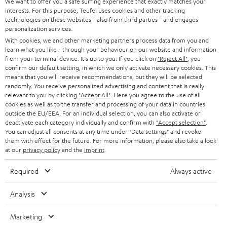
We want to offer you a safe surfing experience that exactly matches your
n
Kategorien
interests. For this purpose, Teufel uses cookies and other tracking
m
technologies on these websites - also from third parties - and engages
personalization services.
HEIMKINO
e
Unternehmen
With cookies, we and other marketing partners process data from you and
l
learn what you like - through your behaviour on our website and information
HEIMKINO-KOMPLETTANLAGEN
from your terminal device. It's up to you: If you click on
"Reject All"
, you
SUPPORT
d
Teufel Onlineshops
confirm our default setting, in which we only activate necessary cookies. This
means that you will receive recommendations, but they will be selected
SOUNDBARS
u
KARRIERE
randomly. You receive personalized advertising and content that is really
DEUTSCHLAND
n
relevant to you by clicking
"Accept All"
. Here you agree to the use of all
STEREO
cookies as well as to the transfer and processing of your data in countries
PRESSE & MARKETING
g
outside the EU/EEA. For an individual selection, you can also activate or
ÖSTERREICH
SMART HOME
deactivate each category individually and confirm with
"Accept selection"
.
GESCHÄFTSKUNDEN
You can adjust all consents at any time under "Data settings" and revoke
them with effect for the future. For more information, please also take a look
SCHWEIZ
BLUETOOTH-LAUTSPRECHER
PARTNERPROGRAMM
at our
privacy policy
and the
imprint
.
KOPFHÖRER
Required
Always active
NIEDERLANDE
BLOG
BLUETOOTH-KOPFHÖRER
Analysis
NEWSLETTER
BELGIEN
STEREOANLAGEN
Marketing
STORES