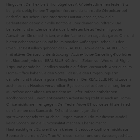
Hingucker. Der flexible Silikonbügel des AIRY bietet dir einen festen Sitz
bei gleichzeitig hohem Tragekomfort und du kannst die Ohrpolster bei
Bedarf austauschen. Der integrierte Lautstärkeregler, sowie die
Bedientasten geben dir volle Kontrolle über deinen Soundtrack.
Die
beliebten und mittlerweile stark verbreiteten
bietet Teufel in großer
Auswahl an. Sie umschließen, wie der Name schon sagt, das ganze Ohr und
bieten daher starken Sound bei minimalen Außengeräuschen. Zu den
Over-Ear Bestsellern gehören der REAL BLUE sowie der REAL BLUE NC
(mit aktiver Geräuschunterdrückung). Active-Noise-Cancelling-Kopfhörer
mit Bluetooth, wie der REAL BLUE NC sind in Zeiten von Weekend-Flight-
Trips und gerade bei Pendlern mächtig auf dem Vormarsch. Aber auch im
Home-Office haben Sie den Vorteil, dass Sie den Umgebungslärm
dämpfen und trotzdem guten Klang liefern. Der REAL BLUE NC ist zudem
auch noch als Headset verwendbar. Egal ob kabellos über die integrierten
Mikrofone oder aber auch mit dem im Lieferumfang enthaltenen
Kopfhörerkabel. Einem entspannten Arbeitsalltag steht so auch im Home-
Office nichts mehr entgegen.
Der Teufel Move BT wurde zertifiziert nach
den Normen des Standards IPX5 und ist somit „amtlich“
spritzwassergeschützt. Auch bei Regen musst du dir mit diesem Modell
keine Sorgen um die Funktionalität machen. Ebenso macht
Hautfeuchtigkeit (Schweiß) dem kleinen Bluetooth-Kopfhörer nichts aus.
Ebenso sind unsere Airy True Wireless - spritz- und strahlwassergeschützt