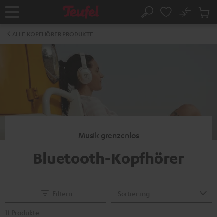
ZUM
NHALT
No
Abs
Startseite
Suche
RINGEN
Artike
im
ALLE KOPFHÖRER PRODUKTE
Waren
Musik grenzenlos
Bluetooth-Kopfhörer
Filtern
11 Produkte