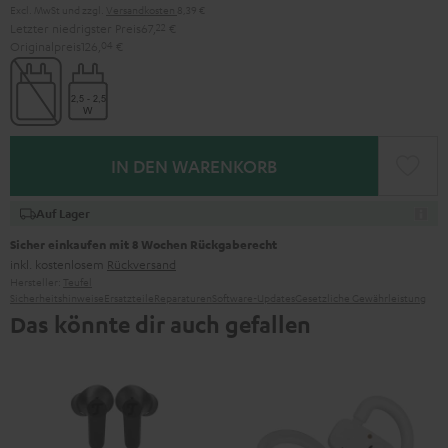
Excl. MwSt
und zzgl.
Versandkosten
8,39 €
Letzter niedrigster Preis
67,
22
€
Originalpreis
126,
04
€
IN DEN WARENKORB
Auf Lager
Sicher einkaufen mit 8 Wochen Rückgaberecht
inkl. kostenlosem
Rückversand
Hersteller:
Teufel
Sicherheitshinweise
Ersatzteile
Reparaturen
Software-Updates
Gesetzliche Gewährleistung
Das könnte dir auch gefallen