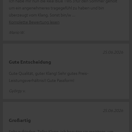
Ich habe mir nun die Real Blue TWS 3 für den Sommer geholt
um ein angenehmeres tragegefühl zu haben und bin
überzeugt vom Klang. Sonst bin/w
Komplette Bewertung lesen
Mario W.
25.06.2026
Gute Entscheidung
Gute Qualität, guter Klang! Sehr gutes Preis-
Leistungsverhältnis!! Gute Passform!
György v.
25.06.2026
Großartig
Sehr zufrieden. Toller Klang. Ich benutze sie meistens, um