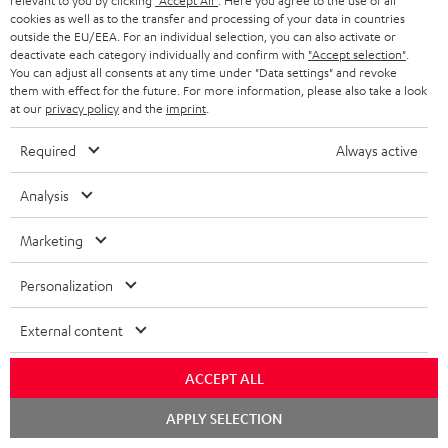
relevant to you by clicking
"Accept All"
. Here you agree to the use of all
cookies as well as to the transfer and processing of your data in countries
BIS ZU
outside the EU/EEA. For an individual selection, you can also activate or
45 €
deactivate each category individually and confirm with
"Accept selection"
.
You can adjust all consents at any time under "Data settings" and revoke
RABATT
them with effect for the future. For more information, please also take a look
at our
privacy policy
and the
imprint
.
N
Wähle deinen Gutschein!
Required
Always active
Melde dich für den Newsletter an und erhalte bis zu
e
45 € als Dankeschön.
Analysis
w
s
Marketing
JETZT
EMAIL
l
ANME
WIDGET
Personalization
e
t
External content
t
e
ACCEPT ALL
r
Chat
APPLY SELECTION
starten
a