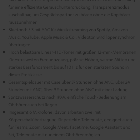
für eine effiziente Geräuschunterdrückung, Transparenzmodus
zuschaltbar, um Gesprächspartner zu hören ohne die Kopfhörer
rauszunehmen
Bluetooth 5.3 mit AAC für Musikstreaming von Spotify, Amazon
Music, YouTube, Apple Music & Co., Videoton wird lippensynchron
übertragen
Hoch belastbare Linear-HD-Töner mit großen 12-mm-Membranen
für extra weiten Frequenzgang, präzise Höhen, warme Mitten und
starkes Bassfundament bis auf 10 Hz für den stärksten Sound in
dieser Preisklasse
Gesamtspieldauer mit Case über 37 Stunden ohne ANC, über 24
Stunden mit ANC, über 9 Stunden ohne ANC mit einer Ladung
Spritzwasserschutz nach IPX4, einfache Touch-Bedienung am
Ohrhörer auch bei Regen
Insgesamt 6 Mikrofone, davon arbeiten zwei mit
Körperschallübertragung für perfekte Telefonate, geeignet auch
für Teams, Zoom, Google Meet, Facetime, Google Assistant und
Siri, Telefonate mit nur einem Ohrhörer möglich