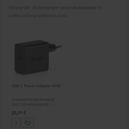
Bitte prüfe, ob benötigte Verbindungskabel im
Lieferumfang enthalten sind.
USB-C Power Adapter 60W
Universell einsetzbares 60
Watt Schnellladegerät mit
zwei Anschluss-Ports (USB-C
25,
€
20
60 Watt / USB-A 7,5 Watt) für
Kopfhörer & Portables sowie
Laptops und weitere Geräte
mit bis zu 60 Watt