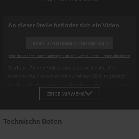
An dieser Stelle befindet sich ein Video
EINMALIG ZUSTIMMEN UND ANZEIGEN
Externe Inhalte immer anzeigen? In den Daten‑Einstellungen aktivieren
YouTube-/Vimeo-Videos sind externe Inhalte. Der
externe Inhalt kann hier mit nur einem Klick angezeigt
werden. Mit dem Anklicken des Inhalts wird zugestimmt,
dass externe Inhalte angezeigt werden. Dabei können
ZEIGE MIR MEHR
personenbezogene Daten an Drittplattformen
übermittelt werden.
Weitere Informationen sind in der
Datenschutzerklärung unter I zu finden
.
Technische Daten