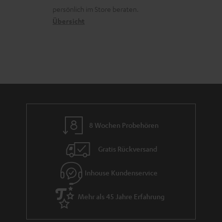
t
o
a
r
s
persönlich im Store beraten.
i
n
t
G
Übersicht
a
t
e
a
n
l
n
r
d
e
a
_
n
h
t
i
i
d
e
8 Wochen Probehören
d
Gratis Rückversand
e
n
Inhouse Kundenservice
Mehr als 45 Jahre Erfahrung