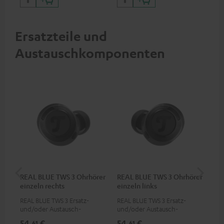
Geräte mit USB-C-Anschluss
So
Ersatzteile und
Austauschkomponenten
REAL BLUE TWS 3 Ohrhörer
REAL BLUE TWS 3 Ohrhörer
RE
einzeln rechts
einzeln links
REAL BLUE TWS 3 Ersatz-
REAL BLUE TWS 3 Ersatz-
Ers
und/oder Austausch-
und/oder Austausch-
Lad
Ohrhörer (rechts)
Ohrhörer (links)
54,
€
54,
€
54
61
61