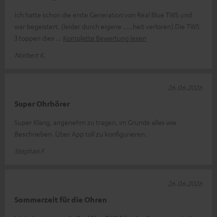
Ich hatte schon die erste Generation von Real Blue TWS und
war begeistert. (leider durch eigene .....heit verloren) Die TWS
3 toppen dies
Komplette Bewertung lesen
Norbert K.
26.06.2026
Super Ohrhörer
Super Klang, angenehm zu tragen, im Grunde alles wie
Beschrieben. Über App toll zu konfigurieren.
Stephan F.
26.06.2026
Sommerzeit für die Ohren