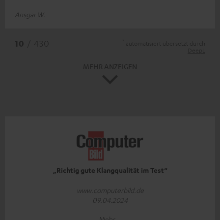
Ansgar W.
*
10
/ 430
automatisiert übersetzt durch
DeepL
MEHR ANZEIGEN
„Richtig gute Klangqualität im Test“
www.computerbild.de
09.04.2024
Mehr...