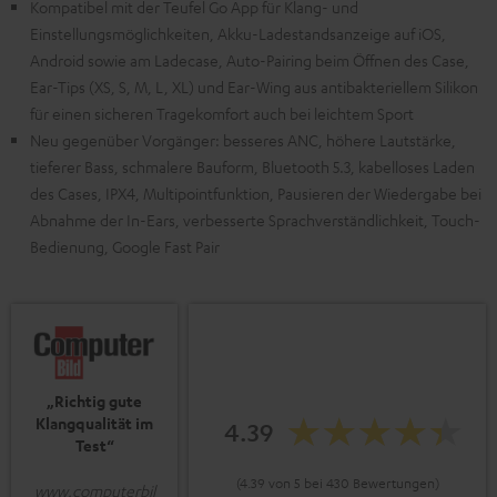
Kompatibel mit der Teufel Go App für Klang- und
Einstellungsmöglichkeiten, Akku-Ladestandsanzeige auf iOS,
Android sowie am Ladecase, Auto-Pairing beim Öffnen des Case,
Ear-Tips (XS, S, M, L, XL) und Ear-Wing aus antibakteriellem Silikon
für einen sicheren Tragekomfort auch bei leichtem Sport
Neu gegenüber Vorgänger: besseres ANC, höhere Lautstärke,
tieferer Bass, schmalere Bauform, Bluetooth 5.3, kabelloses Laden
des Cases, IPX4, Multipointfunktion, Pausieren der Wiedergabe bei
Abnahme der In-Ears, verbesserte Sprachverständlichkeit, Touch-
Bedienung, Google Fast Pair
„Richtig gute
Klangqualität im
4.39
Test“
(4.39 von 5 bei 430 Bewertungen)
www.computerbil