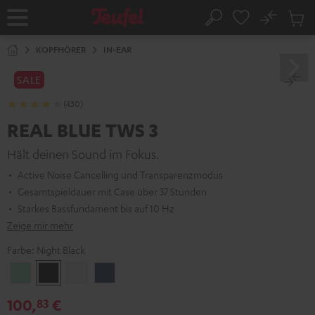
ZUM
NHALT
No
Abs
Startseite
Suche
RINGEN
Artike
im
KOPFHÖRER
IN-EAR
Waren
SALE
(430)
REAL BLUE TWS 3
Hält deinen Sound im Fokus.
Active Noise Cancelling und Transparenzmodus
Gesamtspieldauer mit Case über 37 Stunden
Starkes Bassfundament bis auf 10 Hz
Zeige mir mehr
Farbe:
Night Black
Misty
Night
Pure
Steel
Green
Black
White
Blue
100,
€
83