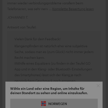
immer wieder verbindungsprobleme vorallem beim
Telefonieren, was sehr nerv
Komplette Bewertung lesen
JOHANNES T.
Antwort von Teufel:
Vielen Dank für dein Feedback!
Klangempfinden ist natürlich eher eine subjektive
Sache, sodass man es (zum Glück) nicht immer jedem
Recht machen kann.
Mithilfe eines Equalizers (zu finden in der Teufel GO
App und in den Klang- oder Bluetooth-Einstellungen
des Smartphones) lässt sich der Klang je nach
persönlichem Geschmack noch anpassen.
Bei technischen Schwierigkeiten stehen dir auch
Wähle ein Land oder eine Region, um Inhalte für
deinen Standort zu sehen und online einzukaufen.
gerne unsere netten Kollegen des technischen
Support Teams als Ansprechpartner zur Verfügung.
NORWEGEN