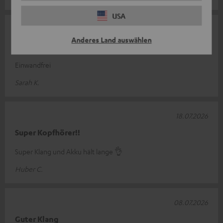
USA
02.08.2026
Anderes Land auswählen
Top Kopfhörer
Einwandfrei
Sarah K.
18.07.2026
Super Kopfhörer!!
Super Klang und Akku hält lange 👌
Huber C.
08.07.2026
Guter Klang