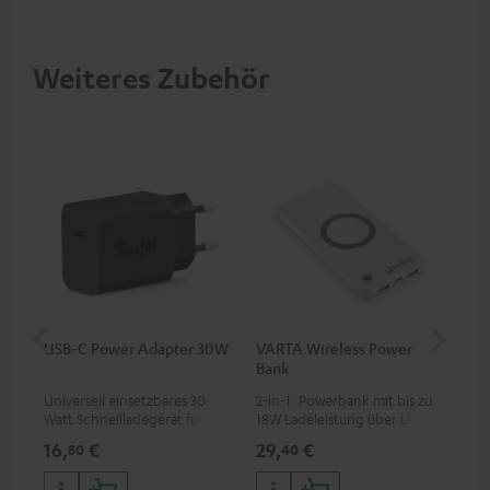
Betriebsspannung und USB-C-
Anschluss
Weiteres Zubehör
USB-C Power Adapter 30W
VARTA Wireless Power
Fe
Bank
Sy
Universell einsetzbares 30
2-in-1: Powerbank mit bis zu
Hoc
Watt Schnellladegerät für
18W Ladeleistung über USB
Sen
Kopfhörer & Portables sowie
Typ C & Wireless Charger mit
pas
16,
€
29,
€
42
80
40
Apple iPhones, Android
bis zu 10W Ladestrom
Blu
Smartphones, Tablets und
Kom