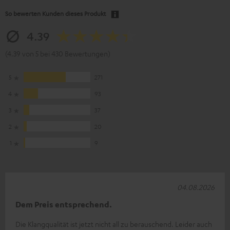
So bewerten Kunden dieses Produkt
4.39
(4.39 von 5 bei 430 Bewertungen)
5
271
4
93
3
37
2
20
1
9
04.08.2026
Dem Preis entsprechend.
Die Klangqualität ist jetzt nicht all zu berauschend. Leider auch