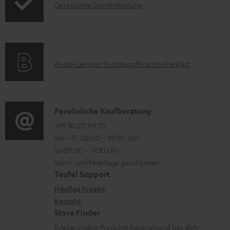
e
.
I
Gesetzliche Gewährleistung
r
A
r
s
n
m
Q
l
u
f
a
s
a
p
o
t
d
p
A
Audio-Lexikon: Fachbegriffe schnell erklärt
r
i
e
o
u
m
o
n
r
d
a
n
t
i
K
Persönliche Kaufberatung
t
e
.
o
o
+49 30 217 84 217
i
n
Mo – Fr 08:00 – 19:00 Uhr
l
-
n
o
z
Sa 09:00 – 17:30 Uhr
i
L
t
n
u
Sonn- und Feiertage geschlossen
n
e
a
e
Teufel Support
m
k
x
k
n
Häufige Fragen
V
s
i
Kontakt
t
z
e
Store Finder
.
k
d
u
r
Erlebe unsere Produkte hautnah und lass dich