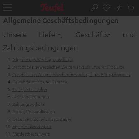
ZUM
NHALT
No
Abs
Startseite
Suche
RINGEN
Artike
Allgemeine Geschäftsbedingungen
im
Waren
Unsere Liefer-, Geschäfts- und
Zahlungsbedingungen
Allgemeines/Vertragsabschluss
Verbot des gewerblichen Weiterverkaufs unserer Produkte
Gesetzliches Widerrufsrecht und vertragliches Rückgaberecht
Gewährleistung und Garantie
Transportschäden
Lieferbedingungen
Zahlungsverkehr
Preise, Versandkosten
Gebühren/Zölle/Umsatzsteuer
Eigentumsvorbehalt
Mindestbestellwert