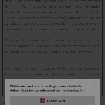
dass Sie die Waren zurückgesandt haben, je nachdem, welches
der frühere Zeitpunkt ist. Sie haben die Waren unverzüglich und in
jedem Fall spätestens binnen vierzehn Tagen ab dem Tag, an dem
Sie uns über den Widerruf dieses Vertrages unterrichten, an uns
zurückzusenden oder zu übergeben. Die Frist ist gewahrt, wenn
Sie die Waren vor Ablauf der Frist von vierzehn Tagen absenden.
Wir tragen die Kosten der Rücksendung der Waren. Sofern wir
Ihnen aufgrund des Vertrages nicht paketversandfähige Waren
per Spedition geliefert haben, holen wir diese bei Ihnen kostenfrei
ab.
Sie müssen für einen etwaigen Wertverlust der Waren nur
aufkommen, wenn dieser Wertverlust auf einen zur Prüfung der
Beschaffenheit, Eigenschaften und Funktionsweise der Waren
nicht notwendigen Umgang mit ihnen zurückzuführen ist.
Wähle ein Land oder eine Region, um Inhalte für
deinen Standort zu sehen und online einzukaufen.
NORWEGEN
cc) Muster-Widerrufsformular und Ausnahmen vom Widerrufsrecht