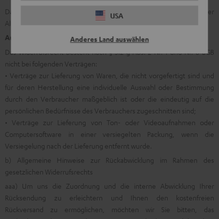
Das Muster-Widerrufsformular finden Sie ganz am Ende unserer
USA
Allgemeinen Geschäftsbedingungen.
Ausnahmen vom Widerrufsrecht
Anderes Land auswählen
Das Widerrufsrecht besteht nach § 312 g Abs. 2 Nr. 1 und Nr. 6 BGB
nicht bei folgenden Verträgen:
• Verträge zur Lieferung von Waren, die nicht vorgefertigt sind und
für deren Herstellung eine individuelle Auswahl oder Bestimmung
durch den Verbraucher maßgeblich ist oder die eindeutig auf die
persönlichen Bedürfnisse des Verbrauchers zugeschnitten sind;
• Verträge zur Lieferung von Ton- oder Videoaufnahmen oder
Computersoftware in einer versiegelten Packung, wenn die
Versiegelung nach der Lieferung entfernt wurde.
b) Allgemeine Hinweise zur Rückabwicklung im Rahmen des
gesetzlichen Widerrufsrechts
aaa) Um uns die Zuordnung und die interne Abwicklung Ihrer
Rücksendung zu erleichtern und Ihnen den kostenfreien
Rückversand zu ermöglichen, möchten wir Sie bitten, das