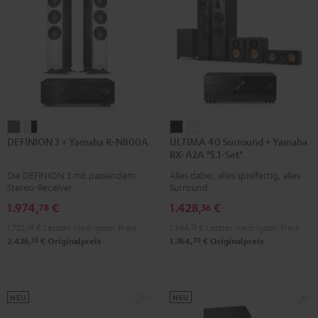
DEFINION
DEFINION
ULTIMA
ULTIMA
DEFINION 3 + Yamaha R-N800A
ULTIMA 40 Surround + Yamaha
3
3
40
40
RX-A2A "5.1-Set"
+
+
Surround
Surround
Die DEFINION 3 mit passendem
Alles dabei, alles spielfertig, alles
Yamaha
Yamaha
+
+
Stereo-Receiver
Surround
R-
R-
Yamaha
Yamaha
1.974,
€
1.428,
€
78
56
N800A
N800A
RX-
RX-
1.722,
68
€
Letzter niedrigster Preis
1.344,
53
€
Letzter niedrigster Preis
Anthrazit
Weiß
A2A
A2A
13
70
2.436,
€
Originalpreis
1.764,
€
Originalpreis
/
"5.1-
"5.1-
Schwarz
Set"
Set"
Schwarz
Weiß
NEU
NEU