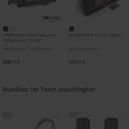
CINEBAR
CINEBAR
BOOMSTER
CINEBAR 22 Power Edition für
BOOMSTER 4 AC/DC Edition
22
22
4
Dolby Atmos "5.1-Set"
Power
Power
AC/DC
Mit stärkerem T 10 Subwoofer
Let There Be Rock
Edition
Edition
Edition
für
für
Night
588,
€
310,
€
23
92
Dolby
Dolby
Black
Atmos
Atmos
"5.1-
"5.1-
Set"
Set"
Bundles: Im Team unschlagbar
Schwarz
Weiß
NEU
NEU