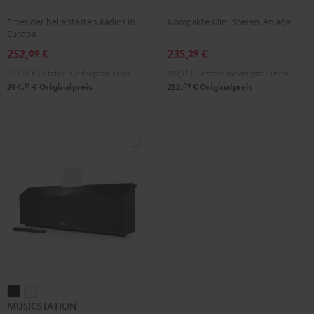
Mint
Night
Schwarz
Eines der beliebtesten Radios in
Kompakte Mini-Stereo-Anlage
Green
Black
Europa.
252,
€
235,
€
09
29
210,
08
€
Letzter niedrigster Preis
193,
27
€
Letzter niedrigster Preis
11
09
294,
€
Originalpreis
252,
€
Originalpreis
MUSICSTATION
MUSICSTATION
MUSICSTATION
Schwarz
Weiß