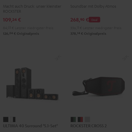
2
2
2
für
für
Macht auch Druck: unser kleinster
Soundbar mit Dolby Atmos
Black
Gray
Night
Dolby
Dolby
ROCKSTER
&
&
Black
Atmos
Atmos
109,
€
268,
€
24
90
Deal
Red
Black
"2.1-
"2.1-
84,
03
€
Letzter niedrigster Preis
336,
13
€
Letzter niedrigster Preis
Set"
Set"
04
14
126,
€
Originalpreis
378,
€
Originalpreis
Schwarz
Weiß
ULTIMA
ULTIMA
ROCKSTER
ROCKSTER
ROCKSTER
ULTIMA 40 Surround "5.1-Set"
ROCKSTER CROSS 2
40
40
CROSS
CROSS
CROSS