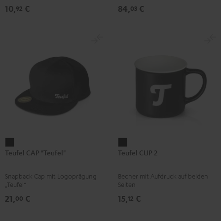
BERLIN
mm)
den Teufel SUPREME ON oder die
10,
€
84,
€
92
03
SUPREME ON Bag
Daypack
Bone
&
Black
Teufel
Teufel
Teufel CAP "Teufel"
Teufel CUP 2
CAP
CUP
"Teufel"
2
Snapback Cap mit Logoprägung
Becher mit Aufdruck auf beiden
Schwarz
Schwarz
„Teufel“
Seiten
21,
€
15,
€
00
12