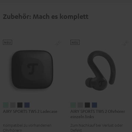
Zubehör: Mach es komplett
NEU
NEU
AIRY
AIRY
AIRY
AIRY
AIRY
AIRY
AIRY
AIRY
AIRY SPORTS TWS 2 Ladecase
AIRY SPORTS TWS 2 Ohrhörer
SPORTS
SPORTS
SPORTS
SPORTS
SPORTS
SPORTS
SPORTS
SPORTS
einzeln links
TWS
TWS
TWS
TWS
TWS
TWS
TWS
TWS
Kompatibel zu vorhandenen
Zum Nachkauf bei Verlust oder
2
2
2
2
2
2
2
2
Ohrhörern
Defekt