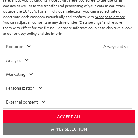
relevant to you by clicking
"Accept All"
. Here you agree to the use of all
t
cookies as well as to the transfer and processing of your data in countries
e
outside the EU/EEA. For an individual selection, you can also activate or
deactivate each category individually and confirm with
"Accept selection"
.
r
You can adjust all consents at any time under "Data settings" and revoke
them with effect for the future. For more information, please also take a look
a
at our
privacy policy
and the
imprint
.
n
Kategorien
Required
Always active
m
HEIMKINO
e
Unternehmen
Analysis
l
HEIMKINO-KOMPLETTANLAGEN
SUPPORT
Marketing
d
Teufel Onlineshops
SOUNDBARS
u
KARRIERE
Personalization
DEUTSCHLAND
n
STEREO
PRESSE & MARKETING
External content
g
ÖSTERREICH
SMART HOME
GESCHÄFTSKUNDEN
ACCEPT ALL
SCHWEIZ
BLUETOOTH-LAUTSPRECHER
PARTNERPROGRAMM
Chat
APPLY SELECTION
starten
KOPFHÖRER