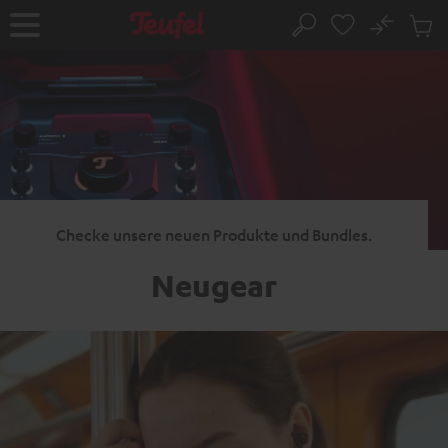
ZUM
NHALT
No
Abs
Startseite
Suche
RINGEN
Artike
im
Waren
Checke unsere neuen Produkte und Bundles.
Neugear