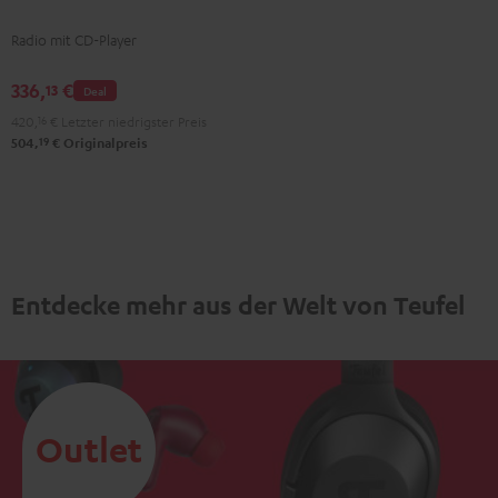
Radio mit CD-Player
336,
€
13
Deal
420,
16
€
Letzter niedrigster Preis
19
504,
€
Originalpreis
Entdecke mehr aus der Welt von Teufel
Outlet