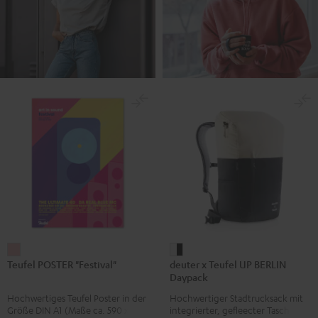
Teufel
deuter
Teufel POSTER "Festival"
deuter x Teufel UP BERLIN
POSTER
x
Daypack
"Festival"
Teufel
Hochwertiges Teufel Poster in der
Hochwertiger Stadtrucksack mit
Rosa
UP
Größe DIN A1 (Maße ca. 590 x 840
integrierter, gefleecter Tasche für