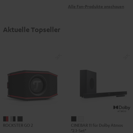
Alle Fan-Produkte anschauen
Aktuelle Topseller
ROCKSTER
ROCKSTER
ROCKSTER
CINEBAR
CINEBAR
ROCKSTER GO 2
CINEBAR 11 für Dolby Atmos
GO
GO
GO
11
11
"2.1-Set"