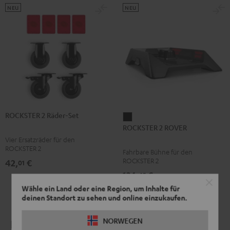
NEU
NEU
ROCKSTER 2 Räder-Set
ROCKSTER
ROCKSTER 2 ROVER
2
Vier Ersatzräder für den
ROVER
ROCKSTER 2
Fahrbare Bühne für den
Schwarz
ROCKSTER 2
42,
€
01
134,
€
45
Wähle ein Land oder eine Region, um Inhalte für
deinen Standort zu sehen und online einzukaufen.
NORWEGEN
Für echte Teufel Fans