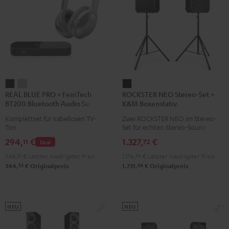
REAL
REAL
ROCKSTER
REAL BLUE PRO + FeinTech
ROCKSTER NEO Stereo-Set +
BLUE
BLUE
NEO
BT200 Bluetooth Audio Sender
K&M Boxenstativ
PRO
PRO
Stereo-
Komplettset für kabellosen TV-
Zwei ROCKSTER NEO im Stereo-
+
+
Set
Ton
Set für echten Stereo-Sound, über
FeinTech
FeinTech
+
130 dB maximaler
294,
€
1.327,
€
11
72
Deal
Schalldruckpegel, inklusive 2 x
BT200
BT200
K&M
Standfüße von K&M und Cordial
344,
52
€
Letzter niedrigster Preis
1.176,
46
€
Letzter niedrigster Preis
Bluetooth
Bluetooth
Boxenstativ
XLR-Kabel
52
06
344,
€
Originalpreis
1.731,
€
Originalpreis
Audio
Audio
Schwarz
Sender
Sender
Night
Titanium
Black
Gray
NEU
NEU