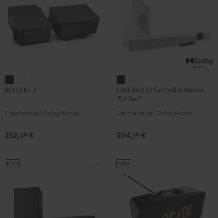
REFLEKT
REFLEKT
CINEBAR
CINEBAR
REFLEKT 2
CINEBAR 22 für Dolby Atmos
2
2
22
22
"5.1-Set"
Schwarz
Weiß
für
für
Erweitere auf Dolby Atmos
Die starke mit Dolby Atmos
Dolby
Dolby
Atmos
Atmos
252,
€
504,
€
09
19
"5.1-
"5.1-
Set"
Set"
Schwarz
Weiß
NEU
NEU