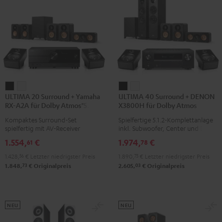
/
Weiß
ULTIMA
ULTIMA
ULTIMA
ULTIMA
ULTIMA 20 Surround + Yamaha
ULTIMA 40 Surround + DENON
20
20
40
40
RX-A2A für Dolby Atmos"5.1.2"
X3800H für Dolby Atmos
Surround
Surround
Surround
Surround
Kompaktes Surround-Set
Spielfertige 5.1.2-Komplettanlage
+
+
+
+
spielfertig mit AV-Receiver
inkl. Subwoofer, Center und Dolby
Yamaha
Yamaha
DENON
DENON
Atmos Speakern
1.554,
€
1.974,
€
61
78
RX-
RX-
X3800H
X3800H
1.428,
56
€
Letzter niedrigster Preis
1.890,
75
€
Letzter niedrigster Preis
A2A
A2A
für
für
73
03
1.848,
€
Originalpreis
2.605,
€
Originalpreis
für
für
Dolby
Dolby
Dolby
Dolby
Atmos
Atmos
Atmos"5.1.2"
Atmos"5.1.2"
Schwarz
Weiß
Schwarz
Weiß
NEU
NEU