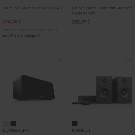
Surround
Surround
2
2
2
Surround-Variante der ULTIMA 40
Echter Stereo-Sound mit Gurt und
"5.1-
"5.1-
Black
Black
Light
Wasserschutz
Set"
Set"
&
&
Gray
714,
€
252,
€
28
09
Schwarz
Weiß
Green
Red
630,
24
€
Letzter niedrigster Preis
/
33
840,
€
Originalpreis
Schwarz
BOOMSTER
BOOMSTER
KOMBO
BOOMSTER 4
KOMBO 11
4
4
11