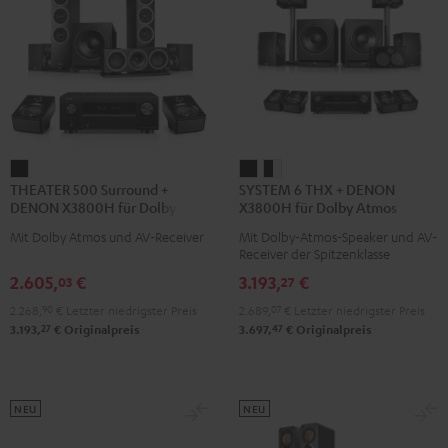
THEATER
SYSTEM
SYSTEM
THEATER 500 Surround +
SYSTEM 6 THX + DENON
500
6
6
DENON X3800H für Dolby
X3800H für Dolby Atmos
Surround
THX
THX
Atmos "5.1.2"
"5.2.4-Set"
Mit Dolby Atmos und AV-Receiver
Mit Dolby-Atmos-Speaker und AV-
+
+
+
Receiver der Spitzenklasse
DENON
DENON
DENON
2.605,
€
3.193,
€
03
27
X3800H
X3800H
X3800H
2.268,
90
€
Letzter niedrigster Preis
2.689,
07
€
Letzter niedrigster Preis
für
für
für
27
47
3.193,
€
Originalpreis
3.697,
€
Originalpreis
Dolby
Dolby
Dolby
Atmos
Atmos
Atmos
"5.1.2"
"5.2.4-
"5.2.4-
Schwarz
Set"
Set"
NEU
NEU
Schwarz
Schwarz