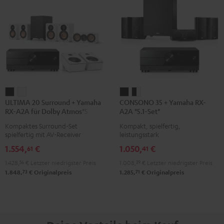
ULTIMA
ULTIMA
CONSONO
CONSONO
ULTIMA 20 Surround + Yamaha
CONSONO 35 + Yamaha RX-
20
20
35
35
RX-A2A für Dolby Atmos"5.1.2"
A2A "5.1-Set"
Surround
Surround
+
+
Kompaktes Surround-Set
Kompakt, spielfertig,
+
+
Yamaha
Yamaha
spielfertig mit AV-Receiver
leistungsstark
Yamaha
Yamaha
RX-
RX-
1.554,
€
1.050,
€
61
41
RX-
RX-
A2A
A2A
1.428,
56
€
Letzter niedrigster Preis
1.008,
39
€
Letzter niedrigster Preis
A2A
A2A
"5.1-
"5.1-
73
71
1.848,
€
Originalpreis
1.285,
€
Originalpreis
für
für
Set"
Set"
Dolby
Dolby
Schwarz
Schwarz
Atmos"5.1.2"
Atmos"5.1.2"
/
Schwarz
Weiß
Weiß