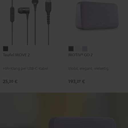
Teufel
MOTIV®
MOTIV®
MOTIV®
Teufel MOVE 2
MOTIV® GO 2
MOVE
GO
GO
GO
2
2
2
2
HiFi‑Klang per USB-C-Kabel
Mobil, elegant, vielseitig
Schwarz
Night
Silver
Soft
Black
White
Lavender
25,
€
193,
€
20
27