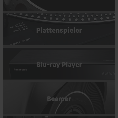
Plattenspieler
Blu-ray Player
Beamer