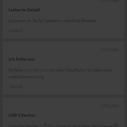
Liebe im Detail.
Muss man als Teufel Liebhaber unbedingt Besitzen.
Groiss G.
27.01.2026
ich liebe sie!
Perfekte Form für mich mit toller Oberfläche! Ich liebe diese
matte Beschichtung.
Timo M.
07.10.2025
CUP 2 Becher
Stylischer Becher ✨️👌 Da schmeckt der Kaffee gleich besser😋