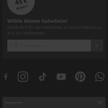
45 €
RABATT
N
Wähle deinen Gutschein!
Melde dich für den Newsletter an und erhalte bis zu
e
45 € als Dankeschön.
w
s
JETZT
EMAIL
l
ANME
WIDGET
e
t
t
e
r
a
n
Kategorien
m