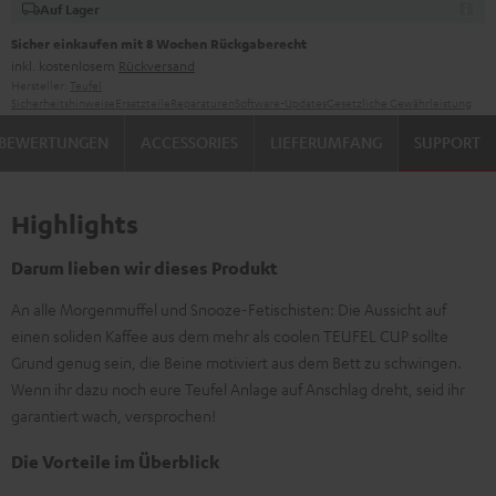
Auf Lager
Sicher einkaufen mit 8 Wochen Rückgaberecht
inkl. kostenlosem
Rückversand
Hersteller:
Teufel
Sicherheitshinweise
Ersatzteile
Reparaturen
Software-Updates
Gesetzliche Gewährleistung
BEWERTUNGEN
ACCESSORIES
LIEFERUMFANG
SUPPORT
Highlights
Darum lieben wir dieses Produkt
An alle Morgenmuffel und Snooze-Fetischisten: Die Aussicht auf
einen soliden Kaffee aus dem mehr als coolen TEUFEL CUP sollte
Grund genug sein, die Beine motiviert aus dem Bett zu schwingen.
Wenn ihr dazu noch eure Teufel Anlage auf Anschlag dreht, seid ihr
garantiert wach, versprochen!
Die Vorteile im Überblick