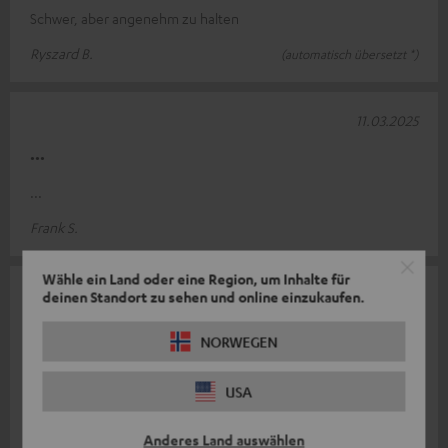
Schwer, aber angenehm zu halten
Ryszard B.
(automatisch übersetzt *)
11.03.2025
...
...
Frank S.
Wähle ein Land oder eine Region, um Inhalte für
08.03.2025
deinen Standort zu sehen und online einzukaufen.
Edel!
NORWEGEN
Hallo, sehr schicke Tasse und ein hingucker. Auch für die
Spülmaschine. Empfehlenswert für Kaffeetrinker. Deshalb
USA
vergebe ich 5 Sterne.
Anderes Land auswählen