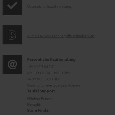
o
F
I
Gesetzliche Gewährleistung
r
A
n
m
Q
f
a
s
o
t
A
Audio-Lexikon: Fachbegriffe schnell erklärt
r
i
u
m
o
d
a
n
i
K
Persönliche Kaufberatung
t
e
o
o
+49 30 217 84 217
i
n
Mo – Fr 08:00 – 19:00 Uhr
-
n
o
z
Sa 09:00 – 17:30 Uhr
L
t
n
u
Sonn- und Feiertage geschlossen
e
a
e
Teufel Support
m
x
k
n
Häufige Fragen
V
i
Kontakt
t
z
e
Store Finder
k
d
u