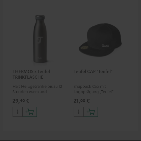
THERMOS x Teufel
Teufel CAP "Teufel"
TRINKFLASCHE
Hält Heißgetränke bis zu 12
Snapback Cap mit
Stunden warm und
Logoprägung „Teufel“
Kaltgetränke bis zu 24
29,
€
21,
€
40
00
Stunden kalt