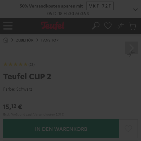
ZUM
50% Versandkosten sparen mit
VKF-72F
NHALT
RINGEN
05
D
:
18
H
:
30
M
:
35
S
No
Abs
Startseite
Suche
Artike
im
ZUBEHÖR
FANSHOP
Waren
(23)
Teufel CUP 2
Farbe:
Schwarz
15,
€
12
Excl. MwSt
und zzgl.
Versandkosten
2,51 €
IN DEN WARENKORB