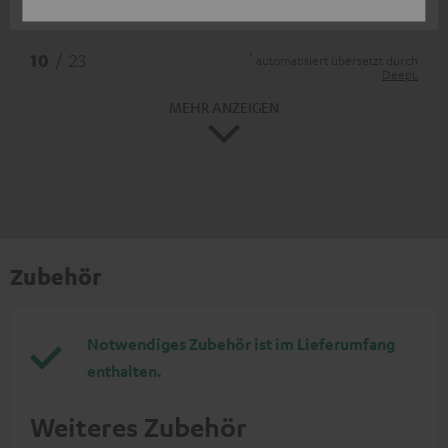
Dirk G.
*
10
/ 23
automatisiert übersetzt durch
DeepL
MEHR ANZEIGEN
Zubehör
Notwendiges Zubehör ist im Lieferumfang
enthalten.
Weiteres Zubehör