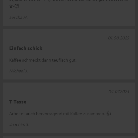
💫😈
Sascha H.
01.08.2025
Einfach schick
Kaffee schmeckt dann teuflisch gut.
Michael J.
04.07.2025
T-Tasse
Arbeitet auch hervorragend mit Kaffee zusammen. 👍
Joachim S.