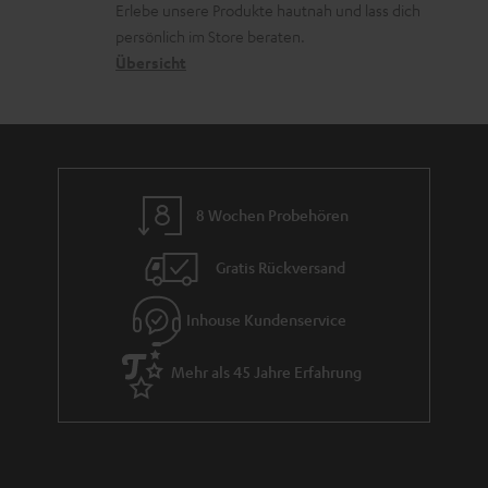
r
Erlebe unsere Produkte hautnah und lass dich
o
a
r
s
persönlich im Store beraten.
n
t
G
Übersicht
a
e
a
n
n
r
d
a
n
8 Wochen Probehören
t
i
Gratis Rückversand
e
Inhouse Kundenservice
Mehr als 45 Jahre Erfahrung