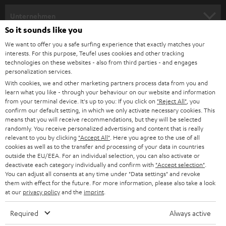
HEIMKINO
e
Unternehmen
l
So it sounds like you
HEIMKINO-KOMPLETTANLAGEN
SUPPORT
d
Teufel Onlineshops
We want to offer you a safe surfing experience that exactly matches your
interests. For this purpose, Teufel uses cookies and other tracking
SOUNDBARS
u
KARRIERE
technologies on these websites - also from third parties - and engages
DEUTSCHLAND
personalization services.
n
STEREO
With cookies, we and other marketing partners process data from you and
PRESSE & MARKETING
g
learn what you like - through your behaviour on our website and information
ÖSTERREICH
SMART HOME
from your terminal device. It's up to you: If you click on
"Reject All"
, you
GESCHÄFTSKUNDEN
confirm our default setting, in which we only activate necessary cookies. This
means that you will receive recommendations, but they will be selected
SCHWEIZ
BLUETOOTH-LAUTSPRECHER
PARTNERPROGRAMM
randomly. You receive personalized advertising and content that is really
relevant to you by clicking
"Accept All"
. Here you agree to the use of all
KOPFHÖRER
cookies as well as to the transfer and processing of your data in countries
NIEDERLANDE
BLOG
outside the EU/EEA. For an individual selection, you can also activate or
deactivate each category individually and confirm with
"Accept selection"
.
BLUETOOTH-KOPFHÖRER
NEWSLETTER
You can adjust all consents at any time under "Data settings" and revoke
BELGIEN
them with effect for the future. For more information, please also take a look
STEREOANLAGEN
at our
privacy policy
and the
imprint
.
STORES
FRANKREICH
LAUTSPRECHER
Required
Always active
DEINE VORTEILE BEI TEUFEL