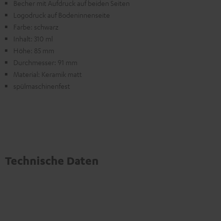
Becher mit Aufdruck auf beiden Seiten
Logodruck auf Bodeninnenseite
Farbe: schwarz
Inhalt: 310 ml
Höhe: 85 mm
Durchmesser: 91 mm
Material: Keramik matt
spülmaschinenfest
Technische Daten