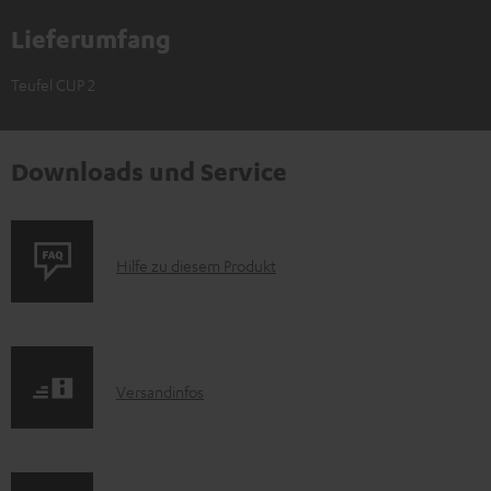
Lieferumfang
Teufel CUP 2
Downloads und Service
P
Hilfe zu diesem Produkt
r
o
d
I
Versandinfos
u
n
k
f
t