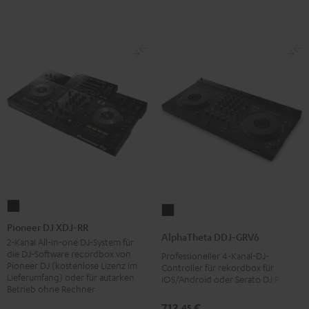
Pioneer
AlphaTheta
DJ
Pioneer DJ XDJ-RR
DDJ-
AlphaTheta DDJ-GRV6
XDJ-
2-Kanal All-in-one DJ-System für
GRV6
die DJ-Software recordbox von
Professioneller 4-Kanal-DJ-
RR
Schwarz
Pioneer DJ (kostenlose Lizenz im
Controller für rekordbox für
Schwarz
Lieferumfang) oder für autarken
iOS/Android oder Serato DJ Pro
Betrieb ohne Rechner
713,
€
45