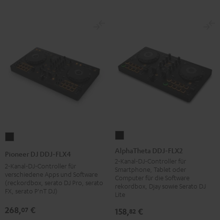
AlphaTheta
Pioneer
DDJ-
DJ
AlphaTheta DDJ-FLX2
Pioneer DJ DDJ-FLX4
FLX2
DDJ-
2-Kanal-DJ-Controller für
2-Kanal-DJ-Controller für
Smartphone, Tablet oder
Schwarz
FLX4
verschiedene Apps und Software
Computer für die Software
(reckordbox, serato DJ Pro, serato
Schwarz
rekordbox, Djay sowie Serato DJ
FX, serato P'nT DJ)
Lite
268,
€
07
158,
€
82