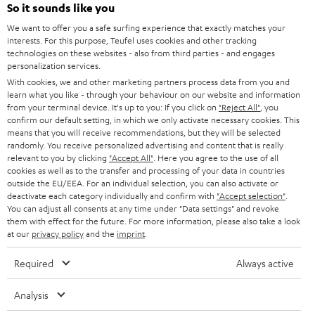
So it sounds like you
e
We want to offer you a safe surfing experience that exactly matches your
r
interests. For this purpose, Teufel uses cookies and other tracking
technologies on these websites - also from third parties - and engages
a
personalization services.
n
With cookies, we and other marketing partners process data from you and
Kategorien
learn what you like - through your behaviour on our website and information
m
from your terminal device. It's up to you: If you click on
"Reject All"
, you
HEIMKINO
e
confirm our default setting, in which we only activate necessary cookies. This
Unternehmen
means that you will receive recommendations, but they will be selected
l
randomly. You receive personalized advertising and content that is really
HEIMKINO-KOMPLETTANLAGEN
SUPPORT
relevant to you by clicking
"Accept All"
. Here you agree to the use of all
d
Teufel Onlineshops
cookies as well as to the transfer and processing of your data in countries
SOUNDBARS
u
outside the EU/EEA. For an individual selection, you can also activate or
KARRIERE
DEUTSCHLAND
deactivate each category individually and confirm with
"Accept selection"
.
n
You can adjust all consents at any time under "Data settings" and revoke
STEREO
PRESSE & MARKETING
them with effect for the future. For more information, please also take a look
g
ÖSTERREICH
at our
privacy policy
and the
imprint
.
SMART HOME
GESCHÄFTSKUNDEN
Required
Always active
SCHWEIZ
BLUETOOTH-LAUTSPRECHER
PARTNERPROGRAMM
Analysis
KOPFHÖRER
NIEDERLANDE
BLOG