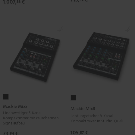
1.007,
€
56
Mackie
Mackie
Mix5
Mix8
Mackie Mix5
Mackie Mix8
Schwarz
Schwarz
Hochwertiger 5-Kanal
Leistungsstarker 8-Kanal
Kompaktmixer mit rauscharmen
Kompaktmixer in Studio-Qualität
Signalaufbau
105,
€
87
73,
€
94