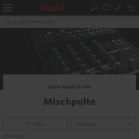
ZUM
NHALT
No
Abs
Startseite
Suche
RINGEN
Artike
im
ALLE ZUBEHÖR PRODUKTE
Waren
Deine Musik für alle
Mischpulte
Filtern
8 Produkte