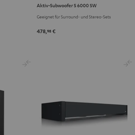
Aktiv-Subwoofer S 6000 SW
S
6000
Geeignet für Surround- und Stereo-Sets
SW
Schwarz
478,
€
98