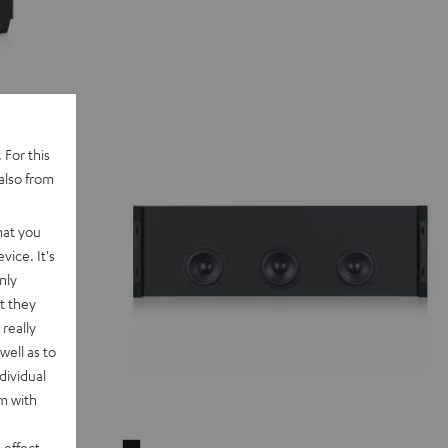
 For this
also from
hat you
vice. It's
nly
t they
really
well as to
dividual
rm with
 effect