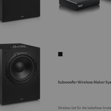
Subwoofer
Wireless
Maker
System
6
Subwoofer Wireless Maker Sy
THX
Schwarz
Wireless Set für die kabellose Ans