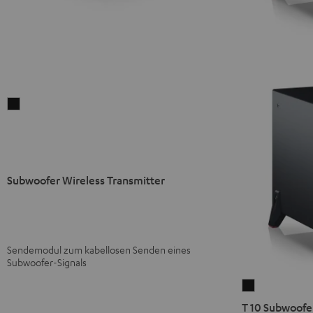
Subwoofer
Wireless
Transmitter
Schwarz
Subwoofer Wireless Transmitter
Sendemodul zum kabellosen Senden eines
Subwoofer-Signals
T
10
T 10 Subwoofe