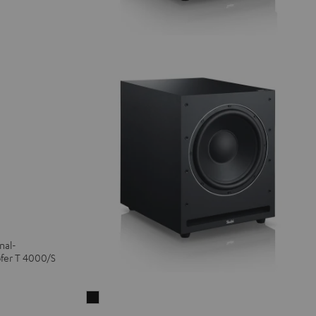
nal-
fer T 4000/S
Aktiv-
Subwoofer