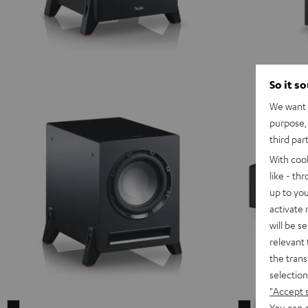
So it s
We want t
purpose, 
third par
With coo
like - th
up to you
activate
will be s
relevant 
the trans
selection
"Accept 
You can a
T
T
T