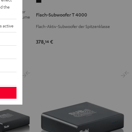
Flach-
d the
Subwoofer
-mm-Tieftöner
Flach-Subwoofer T 4000
T
e Pegel und Räume
4000
s active
Flach-Aktiv-Subwoofer der Spitzenklasse
Schwarz
378,
€
14