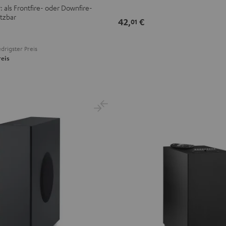
 als Frontfire- oder Downfire-
tzbar
42,
€
01
drigster Preis
reis