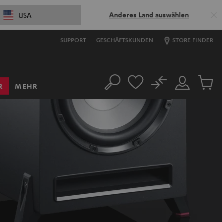
Anderes Land auswählen
USA
SUPPORT
GESCHÄFTSKUNDEN
STORE FINDER
No
R
MEHR
Suche
Mein
Artikel
Konto
im
Warenk