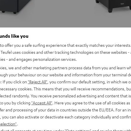
ounds like you
o offer you a safe surfing experience that exactly matches your interests.
Teufel uses cookies and other tracking technologies on these websites - 
ties - and engages personalization services.
kies, we and other marketing partners process data from you and learn w
rough your behaviour on our website and information from your terminal de
: If you click on
"Reject All"
, you confirm our default setting, in which we o
 necessary cookies. This means that you will receive recommendations, bu
elected randomly. You receive personalized advertising and content that is 
to you by clicking
"Accept All"
. Here you agree to the use of all cookies as 
fer and processing of your data in countries outside the EU/EEA. For an in
, you can also activate or deactivate each category individually and confi
selection"
.
CONCEPT
djust all consents at any time under "Data settings" and revoke them with