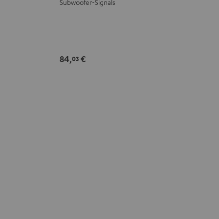
Subwoofer-Signals
84,
€
03