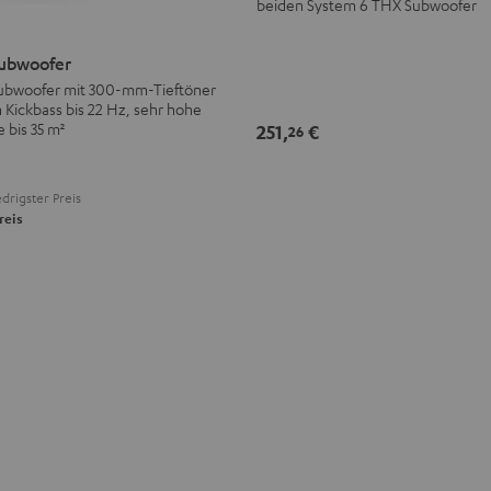
beiden System 6 THX Subwoofer
ubwoofer
ubwoofer mit 300-mm-Tieftöner
n Kickbass bis 22 Hz, sehr hohe
 bis 35 m²
251,
€
26
drigster Preis
reis