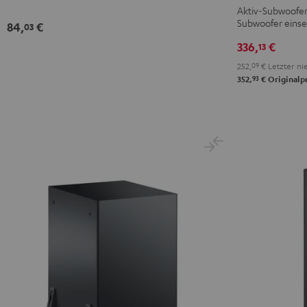
Subwoofer
Aktiv-Subwoofer:
Subwoofer einse
Schwarz
84,
€
03
336,
€
13
252,
09
€
Letzter nie
93
352,
€
Originalp