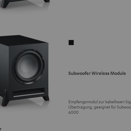
Subwoofer
Wireless
Module
Schwarz
Version
Subwoofer Wireless Module
Empfangsmodul zur kabellosen Sig
Übertragung, geeignet für Subwoo
6000
r