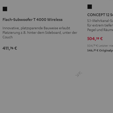
CONCEPT
Flach-
12
CONCEPT 12 S
Subwoofer
Subwoofer
Flach-Subwoofer T 4000 Wireless
5.1-Mehrkanal-S
T
für extrem tiefe
Schwarz
4000
Innovative, platzsparende Bauweise erlaubt
Pegel und Räume
Platzierung z.B. hinter dem Sideboard, unter der
Wireless
Couch
504,
€
19
Schwarz
504,
19
€
Letzter nie
411,
€
76
21
546,
€
Originalp