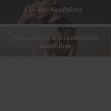
In-Ear-Kopfhörer
Wasserfeste & wasserdichte
Kopfhörer