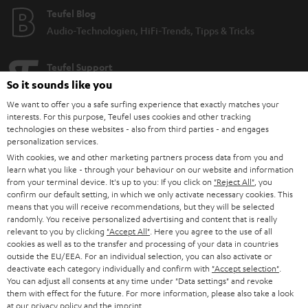
Steuerung an den Ohrhörern dient der Musiksteuerung und
Teufel Blog
Telefonannahme. Zudem kannst du die Lautstärke deiner Songs regeln.
Wir bieten die Sportkopfhörer AIRY SPORTS TWS 2 in verschiedenen
Audio-Technologien, HiFi-Trends, Tipps & Tricks
Farben an, so dass sie sicher zu deinem Style passen.
Auf den sicheren Halt kommt es an
Teufel Support
So it sounds like you
Support & Kontakt
Es gibt verschiedene Kopfhörer für den Sport. Die meisten sind
In-Ear
Sportkopfhörer. Bei uns kannst du zwischen AIRY OPEN TWS, den AIRY
Rückgabe / Rücktritt
We want to offer you a safe surfing experience that exactly matches your
SPORTS TWS und den AIRY SPORTS TWS 2 wählen. Die AIRY SPORTS Serie
interests. For this purpose, Teufel uses cookies and other tracking
Sendungsverfolgung
sowie die AIRY OPEN TWS verfügen über Ohrbügel (Earhooks). Die
technologies on these websites - also from third parties - and engages
weichen und biegsamen Ohrbügel ermöglichen einen festen und
personalization services.
Store Finder
komfortablen Halt für jedes Workout.
With cookies, we and other marketing partners process data from you and
learn what you like - through your behaviour on our website and information
Erlebe unsere Produkte hautnah und lass dich persönlich
Aber auch, wenn du mal keinen Sport treibst, lassen sich unsere
from your terminal device. It's up to you: If you click on
"Reject All"
, you
Sportkopfhörer für vielfältige andere Anwendungen nutzen. Wie zum
im Store beraten.
confirm our default setting, in which we only activate necessary cookies. This
Beispiel:
means that you will receive recommendations, but they will be selected
Fürs Homeoffice, denn du kannst mit unsere Kopfhörern nicht nur
randomly. You receive personalized advertising and content that is really
Joggen sondern auch telefonieren und Videokonferenzen abhalten
relevant to you by clicking
"Accept All"
. Here you agree to the use of all
cookies as well as to the transfer and processing of your data in countries
Fürs Mobile Gaming oder Filme schauen unterwegs, denn die
outside the EU/EEA. For an individual selection, you can also activate or
Übertragung erfolgt Lippen synchron
BIS ZU
deactivate each category individually and confirm with
"Accept selection"
.
45 €
You can adjust all consents at any time under "Data settings" and revoke
Starker Akku – langes Workout
them with effect for the future. For more information, please also take a look
RABATT
Eine lange Akkulaufzeit ist wichtig, um dich auch bei deinen letzten
at our
privacy policy
and the
imprint
.