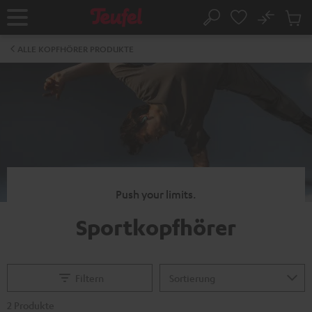
ZUM
NHALT
No
Abs
Startseite
Suche
RINGEN
Artike
im
ALLE KOPFHÖRER PRODUKTE
Waren
Push your limits.
Sportkopfhörer
Filtern
2 Produkte