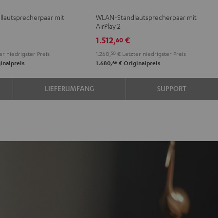
2
2
lautsprecherpaar mit
WLAN-Standlautsprecherpaar mit
Schwarz
Weiß
AirPlay 2
1.512,
€
60
er niedrigster Preis
1.260,
50
€
Letzter niedrigster Preis
66
inalpreis
1.680,
€
Originalpreis
LIEFERUMFANG
SUPPORT