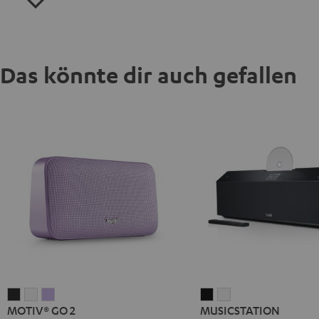
Das könnte dir auch gefallen
MOTIV®
MOTIV®
MOTIV®
MUSICSTATION
MUSICSTATION
MOTIV® GO 2
MUSICSTATION
GO
GO
GO
Schwarz
Weiß