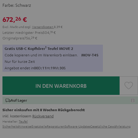
Farbe:
Schwarz
672,
€
26
Excl. MwSt
und zzgl.
Versandkosten
8,39 €
Letzter niedrigster Preis
504,
19
€
Originalpreis
756,
29
€
1
Gratis USB-C Kopfhörer
Teufel MOVE 2
Code kopieren und im Warenkorb einlösen.
MOV-T4S
Nur für kurze Zeit
Angebot endet in
0
0
D
:
1
1
H
:
1
9
M
:
2
9
S
IN DEN WARENKORB
Auf Lager
Sicher einkaufen mit 8 Wochen Rückgaberecht
inkl. kostenlosem
Rückversand
Hersteller:
Teufel
Sicherheitshinweise
Ersatzteile
Reparaturen
Software-Updates
Gesetzliche Gewährleistung