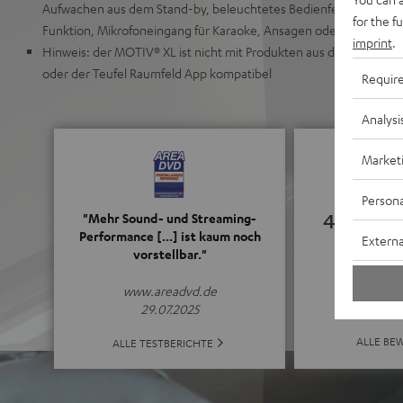
Aufwachen aus dem Stand-by, beleuchtetes Bedienfeld am Gerät,
for the f
Funktion, Mikrofoneingang für Karaoke, Ansagen oder Reden
imprint
.
Hinweis: der MOTIV® XL ist nicht mit Produkten aus der Teufel St
oder der Teufel Raumfeld App kompatibel
Requir
Analysi
Market
Persona
4.94
"Mehr Sound- und Streaming-
Performance [...] ist kaum noch
Externa
vorstellbar."
(4.94 von 5 b
www.areadvd.de
29.07.2025
ALLE BE
ALLE TESTBERICHTE