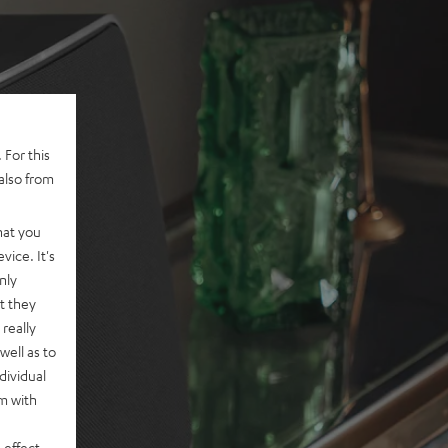
 For this
also from
hat you
vice. It's
nly
t they
really
well as to
dividual
rm with
 effect