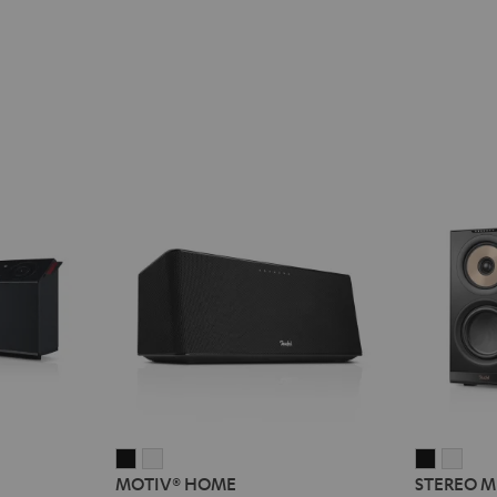
MOTIV®
MOTIV®
STEREO
STE
MOTIV® HOME
STEREO M
HOME
HOME
M
M