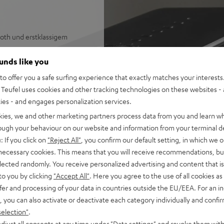
ooth und erstklassigem
t, TIDAL Connect,
ounds like you
r aus fast allen Musik-Apps
o offer you a safe surfing experience that exactly matches your interests.
ent deiner Musiksammlung
Teufel uses cookies and other tracking technologies on these websites - 
tärkeregelung und vieles
ties - and engages personalization services.
kies, we and other marketing partners process data from you and learn w
Play 2 oder Google Cast
rough your behaviour on our website and information from your terminal de
: If you click on
"Reject All"
, you confirm our default setting, in which we o
eftöner aus Kevlar für
 necessary cookies. This means that you will receive recommendations, bu
hwertige Class-D-Endstufe
elected randomly. You receive personalized advertising and content that is 
 bis zu 103 dB SPL,
to you by clicking
"Accept All"
. Here you agree to the use of all cookies as 
fer and processing of your data in countries outside the EU/EEA. For an in
A) gemessen nach IEC-Norm,
, you can also activate or deactivate each category individually and confi
selection"
.
book, automatisches
djust all consents at any time under "Data settings" and revoke them with