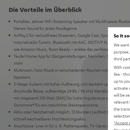
Die Vorteile im Überblick
Portabler, aktiver HiFi-Streaming-Speaker mit WLAN sowie Bluet
Stereo-Sound für jedes Musikgenre
AirPlay 2 für verlustfreies Streamen, Google Cast, Spotify Connec
So it s
Internetradio TuneIn, Bluetooth mit AAC, MOTIV® XL ist anwählba
We want t
wie Amazon Music, Roon Ready – erlebe das perfekte Managem
purpose, 
Teufel Home App für Klangeinstellungen, Favoriten, Setup, Lauts
third par
mehr
With coo
Multiroom: höre Musik in verschiedenen Räumen mit weiteren Air
like - th
Speakern
up to you
3-Wege-System mit hoher Auflösung und starkem Langhub-Wok-Ti
activate
druckvolle Bässe, aufwendige 24 Bit / 96 kHz Wandlung und hoc
will be s
mit insgesamt 210 Watt (RMS) für hohe Impulstreue und Pegel von
relevant 
Dynamore® für ein natürliches Stereopanorama
the trans
Akku oder Netzbetrieb möglich, 13 Stunden Laufzeit bei 70 dB(
selection
schnell wechselbarer Hochleistungsakku
"Accept 
Anschlüsse: Line-In für z. B. Plattenspieler, TV-Gerät oder Note
You can a