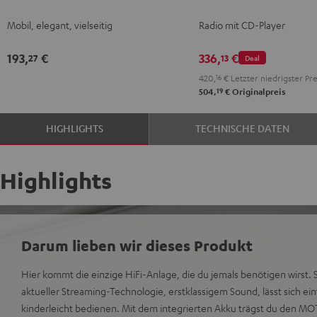
2
2
2
Mobil, elegant, vielseitig
Radio mit CD-Player
Night
Silver
Soft
Black
White
Lavender
193,
€
336,
€
27
13
Deal
420,
16
€
Letzter niedrigster Pre
19
504,
€
Originalpreis
HIGHLIGHTS
TECHNISCHE DATEN
Highlights
Darum lieben wir dieses Produkt
Hier kommt die einzige HiFi-Anlage, die du jemals benötigen wirst. S
aktueller Streaming-Technologie, erstklassigem Sound, lässt sich ei
kinderleicht bedienen. Mit dem integrierten Akku trägst du den MOT