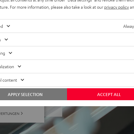
 Stationstasten, Powerbank-
uture. For more information, please also take a look at our
privacy policy
an
reaming / Raumfeld Serie
ed
Alway
s
ing
lization
l content
ei 17 Bewertungen)
APPLY SELECTION
ACCEPT ALL
WERTUNGEN