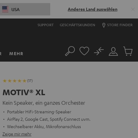
Anderes Land auswählen
USA
SUPPORT
GESCHÄFTSKUNDEN
STORE FINDER
No
R
MEHR
Suche
Mein
Artikel
Konto
im
Warenk
(17)
MOTIV® XL
Kein Speaker, ein ganzes Orchester
Portabler HiFi-Streaming-Speaker
AirPlay 2, Google Cast, Spotify Connect uvm.
Wechselbarer Akku, Mikrofonanschluss
Zeige mir mehr