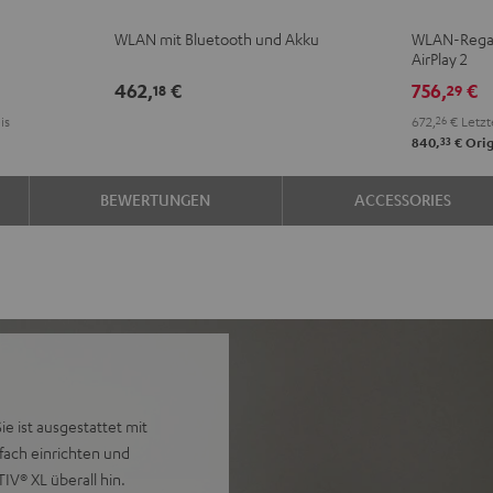
Schwarz
Weiß
2
2
WLAN mit Bluetooth und Akku
WLAN-Regal
Schwarz
Weiß
AirPlay 2
462,
€
756,
€
18
29
is
672,
26
€
Letzt
33
840,
€
Orig
BEWERTUNGEN
ACCESSORIES
ie ist ausgestattet mit
nfach einrichten und
IV® XL überall hin.