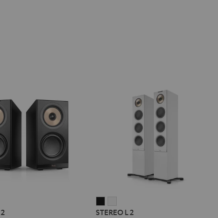
REO
STEREO
STEREO
 2
STEREO L 2
L
L