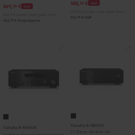
588,
€
400
23
Deal
369,
€
74
Deal
USB
755,
46
€
Letzter niedrigster Preis
462,
18
€
Letzter niedrigster Preis
Schwarz
46
755,
€
UVP
18
462,
€
Originalpreis
Yamaha
Yamaha
R-
R-
Yamaha R-N800A
Yamaha R-N600A
N800A
N600A
2.1-Stereo-Receiver der
2.1-Stereo-Receiver der Oberklasse