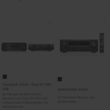
Yamaha
DENON
R-
Yamaha R-S202D + Dual DT 400
DRA-
USB
S202D
DENON DRA-900H
900H
Bundle aus Yamaha R-S202D
+
Schwarz
AV-Netzwerk-Receiver der
Receiver und DUAL DT 400 USB,
Dual
Spitzenklasse
Vollautomatik-Plattenspieler mit
DT
Riemenantrieb