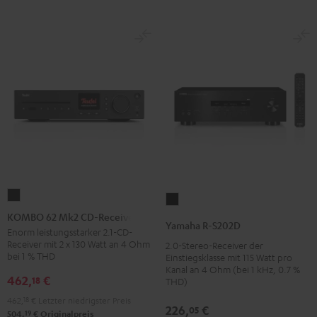
KOMBO
Yamaha
62
KOMBO 62 Mk2 CD-Receiver
R-
Yamaha R-S202D
Mk2
Enorm leistungsstarker 2.1-CD-
S202D
Receiver mit 2 x 130 Watt an 4 Ohm
2.0-Stereo-Receiver der
CD-
Schwarz
bei 1 % THD
Einstiegsklasse mit 115 Watt pro
Receiver
Kanal an 4 Ohm (bei 1 kHz, 0.7 %
462,
€
18
Night
THD)
Black
462,
18
€
Letzter niedrigster Preis
226,
€
05
19
504,
€
Originalpreis