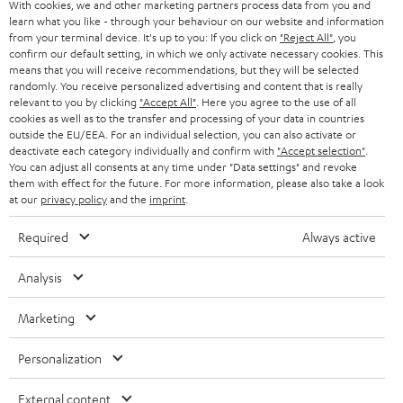
With cookies, we and other marketing partners process data from you and
r
learn what you like - through your behaviour on our website and information
from your terminal device. It's up to you: If you click on
"Reject All"
, you
a
confirm our default setting, in which we only activate necessary cookies. This
means that you will receive recommendations, but they will be selected
n
Kategorien
randomly. You receive personalized advertising and content that is really
m
relevant to you by clicking
"Accept All"
. Here you agree to the use of all
cookies as well as to the transfer and processing of your data in countries
HEIMKINO
e
outside the EU/EEA. For an individual selection, you can also activate or
Unternehmen
deactivate each category individually and confirm with
"Accept selection"
.
l
HEIMKINO-KOMPLETTANLAGEN
You can adjust all consents at any time under "Data settings" and revoke
SUPPORT
d
them with effect for the future. For more information, please also take a look
Teufel Onlineshops
at our
privacy policy
and the
imprint
.
SOUNDBARS
u
KARRIERE
DEUTSCHLAND
n
Required
Always active
STEREO
PRESSE & MARKETING
g
ÖSTERREICH
Analysis
SMART HOME
GESCHÄFTSKUNDEN
Marketing
SCHWEIZ
BLUETOOTH-LAUTSPRECHER
PARTNERPROGRAMM
Personalization
KOPFHÖRER
NIEDERLANDE
BLOG
External content