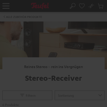
ZUM
NHALT
No
Abs
Startseite
Suche
RINGEN
Artike
im
ALLE ZUBEHÖR PRODUKTE
Waren
Reines Stereo – rein ins Vergnügen
Stereo-Receiver
Filtern
6 Produkte