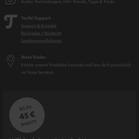
Audio-Technologien, HiFi-Trends, Tipps & Tricks
Serie bietet dir in diesem Stereo-System detailreichen Sound und
kraftvolle Bässe. Dank dem integrierten Class-D-Verstärker, mit einer
Gesamtleistung von 260 Watt, sind externe Verstärker komplett
Teufel Support
überflüssig. Du kannst die Box daher direkt per HDMI ARC oder Toslink mit
Support & Kontakt
deinem TV verbinden und direkt loslegen. Bluetooth mit aptX® ist für die
kabellose Musikübertragung integriert und zusätzlich hast du auch einen
Rückgabe / Rücktritt
Stereo-Cinch Eingang für weitere externe Zuspieler. Dank der
Sendungsverfolgung
implementierten Encoder ist die Wiedergabe von Dolby Digital Signalen
ebenfalls möglich und die neue Dynamore Software ist dazu in der Lage
Store Finder
einen virtuellen Center Kanal zu erzeugen. Die Wiedergabe von Dialogen
ist dadurch nochmals präziser. Zusätzlich kann man die ULTIMA 40 AKTIV
Erlebe unsere Produkte hautnah und lass dich persönlich
optional mit den Rearboxen EFFEKT 2 erweitern. Die Signalübertragung
im Store beraten.
erfolgt per Funk, sodass keine Kabel zwischen Front- und Rearbereich
verlegt werden müssen. Für den Anschluss eines PCs ist eine USB-
Soundkarte integriert und natürlich ist auch ein Subwoofer-Ausgang für
die extra Portion Bass dabei. Wahlweise kannst du die ULTIMA 40 AKTIV
auch mit dem T8 oder T10 Subwoofer per Funk verbinden. Ein dimmbares
BIS ZU
Display am Aktivlautsprecher, Equalizer, Nachtmodus und eine
45 €
Fernbedienung vervollständiges dieses Hifi System.
RABATT
Soundbars und Sounddeck: Schlankes Design, starker
Klang