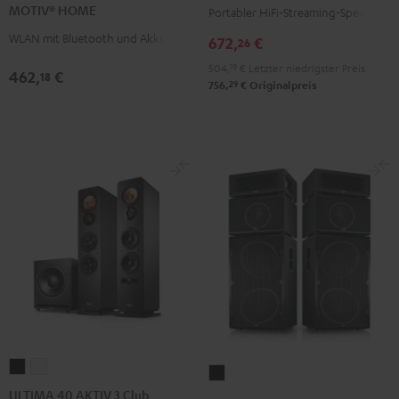
Schwarz
MOTIV® HOME
Portabler HiFi-Streaming-Speaker
Schwarz
Weiß
WLAN mit Bluetooth und Akku
672,
€
26
504,
19
€
Letzter niedrigster Preis
462,
€
18
29
756,
€
Originalpreis
ULTIMA
ULTIMA
POWER
40
40
ULTIMA 40 AKTIV 3 Club
HIFI