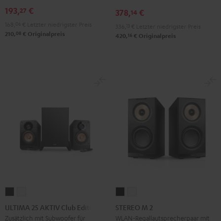
193,
€
27
378,
€
14
168,
06
€
Letzter niedrigster Preis
336,
13
€
Letzter niedrigster Preis
08
210,
€
Originalpreis
16
420,
€
Originalpreis
ULTIMA
ULTIMA
STEREO
STEREO
25
25
M
M
ULTIMA 25 AKTIV Club Edition
STEREO M 2
AKTIV
AKTIV
2
2
Zusätzlich mit Subwoofer für
WLAN-Regallautsprecherpaar mit