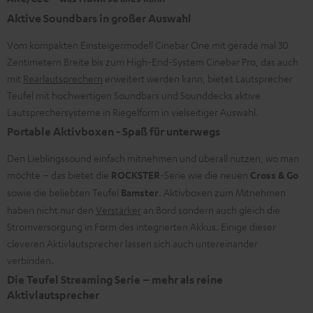
Aktive Soundbars in großer Auswahl
Vom kompakten Einsteigermodell Cinebar One mit gerade mal 30
Zentimetern Breite bis zum High-End-System Cinebar Pro, das auch
mit
Rearlautsprechern
erweitert werden kann, bietet Lautsprecher
Teufel mit hochwertigen Soundbars und Sounddecks ​aktive
Lautsprechersysteme in Riegelform in vielseitiger Auswahl.
Portable Aktivboxen - Spaß für unterwegs
Den Lieblingssound einfach mitnehmen und überall nutzen, wo man
möchte – das bietet die
ROCKSTER
-Serie wie die neuen
Cross & Go
sowie die beliebten Teufel
Bamster
. Aktivboxen zum Mitnehmen
haben nicht nur den
Verstärker
an Bord sondern auch gleich die
Stromversorgung in Form des integrierten Akkus. Einige dieser
cleveren Aktivlautsprecher lassen sich auch untereinander
verbinden.
Die Teufel Streaming Serie – mehr als reine
Aktivlautsprecher