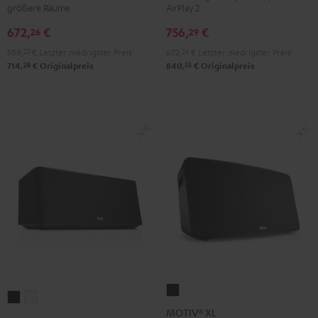
größere Räume
AirPlay 2
Club
Club
Schwarz
Weiß
Edition
Edition
672,
€
756,
€
26
29
Night
Pure
588,
23
€
Letzter niedrigster Preis
672,
26
€
Letzter niedrigster Preis
Black
White
28
33
714,
€
Originalpreis
840,
€
Originalpreis
MOTIV®
MOTIV®
MOTIV®
XL
MOTIV® XL
HOME
HOME