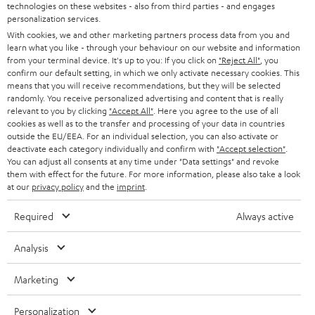
d
Teufel Onlineshops
technologies on these websites - also from third parties - and engages
Die Teufel Streaming Serie – intelligente
personalization services.
SOUNDBARS
u
KARRIERE
Aktivlautsprecher
DEUTSCHLAND
With cookies, we and other marketing partners process data from you and
n
learn what you like - through your behaviour on our website and information
Wir bieten dir mit den Aktivlautsprechern der
Teufel Streaming-Serie
STEREO
PRESSE & MARKETING
from your terminal device. It's up to you: If you click on
"Reject All"
, you
gleich mehrfach integrierte innovative und clevere Technologie an.
g
confirm our default setting, in which we only activate necessary cookies. This
ÖSTERREICH
Hierbei handelt es sich um Aktivboxen, die scheinbar vollkommen
SMART HOME
means that you will receive recommendations, but they will be selected
GESCHÄFTSKUNDEN
autonom sind. Denn die Musik wird kabellos über WLAN oder Bluetooth
randomly. You receive personalized advertising and content that is really
übertragen. Ausgewählte Teufel Streaming Lautsprecher können durch die
relevant to you by clicking
"Accept All"
. Here you agree to the use of all
SCHWEIZ
BLUETOOTH-LAUTSPRECHER
Raumfeld-Technologie komplett per Teufel Raumfeld App gesteuet.
PARTNERPROGRAMM
cookies as well as to the transfer and processing of your data in countries
Kompakte Varianten dieser Aktivboxen sind der TEUFEL ONE S und der
outside the EU/EEA. For an individual selection, you can also activate or
KOPFHÖRER
TEUFEL ONE M. Wer es klanglich großzügiger mag, findet passendes im
deactivate each category individually and confirm with
"Accept selection"
.
NIEDERLANDE
BLOG
aktiven Regallautsprecher STEREO M oder die 3-Wege-Aktivlautsprecher
You can adjust all consents at any time under "Data settings" and revoke
BLUETOOTH-KOPFHÖRER
them with effect for the future. For more information, please also take a look
TEUFEL STEREO L. Die Radiofans unter uns sollten auch das RADIO 3SIXTY
NEWSLETTER
at our
privacy policy
and the
imprint
.
oder das noch kompakete RADIO ONE in betracht ziehen. Das RADIO
BELGIEN
3SIXTY lässt sich bequem per Teufel Remote App steuern und bietet dir die
STEREOANLAGEN
STORES
Required
Always active
gesamte Welt der online Radiosender.
FRANKREICH
Wer keine App nutzen will und sich den Weg zum Gerät ersparen möchte,
LAUTSPRECHER
DEINE VORTEILE BEI TEUFEL
Analysis
der kann mit unserer HOLIST-Serie auch die Sprachsteuerung über
Amazon Alexa nutzen. Multiroom mit anderen Alexa Geräten ist durch die
POLEN
ULTIMA-SERIE
TEUFEL STORY
Amazon App möglich und falls ein mal Stille herrschen soll, können die
Marketing
Mikrofone direkt per Schalter an der Aktivbox abgeschaltet werden.
Technische Änderungen, Tippfehler und Irrtum vorbehalten. Das auf unseren
IN-EAR-KOPFHÖRER
SPANIEN
UNSER MANAGEMENT
Fotos abgebildete Zubehör ist nicht im Lieferumfang enthalten. Etwaige
Personalization