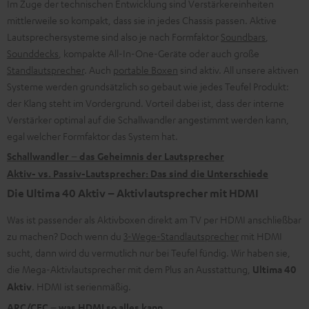
Im Zuge der technischen Entwicklung sind Verstärkereinheiten
mittlerweile so kompakt, dass sie in jedes Chassis passen. Aktive
Lautsprechersysteme sind also je nach Formfaktor
Soundbars
,
Sounddecks
, kompakte All-In-One-Geräte oder auch große
Standlautsprecher
. Auch
portable Boxen
sind aktiv. All unsere aktiven
Systeme werden grundsätzlich so gebaut wie jedes Teufel Produkt:
der Klang steht im Vordergrund. Vorteil dabei ist, dass der interne
Verstärker optimal auf die Schallwandler angestimmt werden kann,
egal welcher Formfaktor das System hat.
Schallwandler – das Geheimnis der Lautsprecher
Aktiv- vs. Passiv-Lautsprecher: Das sind die Unterschiede
Die Ultima 40 Aktiv – Aktivlautsprecher mit HDMI
Was ist passender als Aktivboxen direkt am TV per HDMI anschließbar
zu machen? Doch wenn du
3-Wege-Standlautsprecher
mit HDMI
sucht, dann wird du vermutlich nur bei Teufel fündig. Wir haben sie,
die Mega-Aktivlautsprecher mit dem Plus an Ausstattung,
Ultima 40
Aktiv
. HDMI ist serienmäßig.
ARC/CEC – was HDMI so alles kann