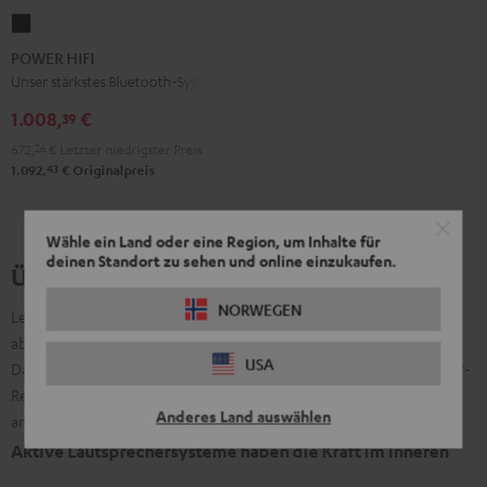
POWER
HIFI
POWER HIFI
Schwarz
Unser stärkstes Bluetooth-System
1.008,
€
39
672,
26
€
Letzter niedrigster Preis
43
1.092,
€
Originalpreis
Wähle ein Land oder eine Region, um Inhalte für
deinen Standort zu sehen und online einzukaufen.
Über Aktivlautsprecher
NORWEGEN
Leistungsstarke Aktiv-Lautsprechersysteme von Teufel bilden eine
abgestimmte Symbiose zwischen Verstärker und Schallwandler.
USA
Damit machen diese aktiven Systeme jeden externen Verstärker/AV-
Receiver überflüssig. Für Kunden heißt es dann einfach: Zuspieler
Anderes Land auswählen
anschließen oder verbinden, Sound aufdrehen und genießen.
Aktive Lautsprechersysteme haben die Kraft im Inneren