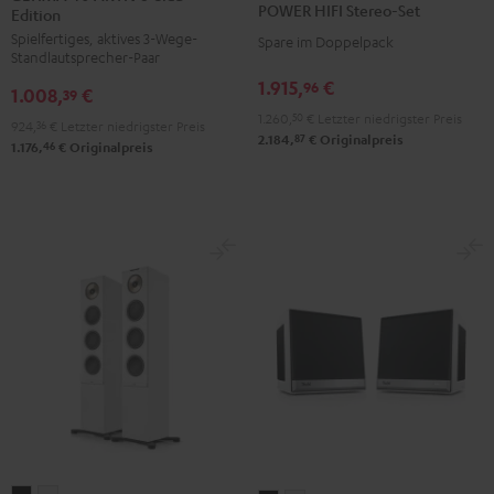
POWER HIFI Stereo-Set
Edition
AKTIV
AKTIV
Stereo-
Spielfertiges, aktives 3-Wege-
3
3
Spare im Doppelpack
Set
Standlautsprecher-Paar
Club
Club
Schwarz
1.915,
€
96
1.008,
€
Edition
Edition
39
1.260,
50
€
Letzter niedrigster Preis
Schwarz
Weiß
924,
36
€
Letzter niedrigster Preis
87
2.184,
€
Originalpreis
46
1.176,
€
Originalpreis