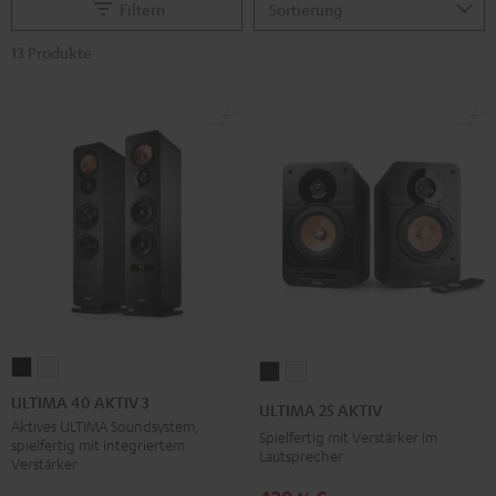
Filtern
13 Produkte
ULTIMA
ULTIMA
ULTIMA
ULTIMA
40
40
25
25
ULTIMA 40 AKTIV 3
ULTIMA 25 AKTIV
AKTIV
AKTIV
AKTIV
AKTIV
Aktives ULTIMA Soundsystem,
Spielfertig mit Verstärker im
spielfertig mit integriertem
3
3
Night
Pure
Lautsprecher
Verstärker
Schwarz
Weiß
Black
White