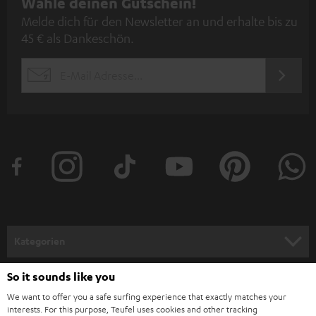
N
Wähle deinen Gutschein!
Vom kompakten Einsteigermodell CINEBAR ONE mit gerade mal 30
Zentimetern Breite bis zum High-End-System CINEBAR PRO, welches auch
Melde dich für den Newsletter an und erhalte bis zu
e
mit den Rearlautsprechern EFFEKT erweitert werden kann, bieten wir dir
45 € als Dankeschön.
w
hochwertige Soundbars und Sounddecks, die du elegant in deine
Wohnlandschaft integrieren kannst. Selbstverständlich ist in allen unseren
s
Soundbars Bluetooth für die kabellose Übertragung von deinen
JETZT
EMAIL
l
Lieblingssongs integriert. Zusätzlich besitzen ausgwählte Soundbars die
ANME
WIDGET
Möglichkeit in den WLAN Netzwerk eingebunden zu werden. So z.B. auch
e
die CINEBAR LUX, welche auch über unsere kostenlose Raumfeld App
t
gesteuert werden kann und mit zusätzlichen Teufel Streaming
Lautsprechern in ein Multiroom-System eingebunden werden kann.
t
e
Portable Aktivboxen – Spaß für unterwegs
Den Lieblingssound einfach mitnehmen und überall nutzen, wo man
r
möchte – das bietet die ROCKSTER-Serie wie der ROCKSTER Cross & der
a
ROCKSTER Go sowie die beliebten Teufel BAMSTER. Aktivboxen zum
Mitnehmen haben nicht nur den Verstärker an Bord, sondern auch gleich
n
Kategorien
die Stromversorgung in Form des integrierten Lithium-Ionen-Akkus. Der
m
ROCKSTER GO und die mini Bluetooth Speaker BOOMSTER GO lassen sich
HEIMKINO
auch untereinander im Party Modus verbinden. Zusätzlich bieten wir dir
e
So it sounds like you
Unternehmen
für deine Ausflüge auch
wasserfeste Lautsprecher
, sodass du deinen Sound
l
We want to offer you a safe surfing experience that exactly matches your
bei Wind und Wetter in vollen Zügen genießen kannst.
HEIMKINO-KOMPLETTANLAGEN
interests. For this purpose, Teufel uses cookies and other tracking
SUPPORT