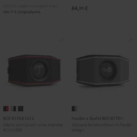
420,
16
€
Letzter niedrigster Preis
84,
€
03
23
588,
€
Originalpreis
ROCKSTER
ROCKSTER
ROCKSTER
Fender
GO
GO
GO
x
ROCKSTER GO 2
Fender x Teufel ROCKSTER GO 2
2
2
2
Teufel
Macht auch Druck: unser kleinster
Exklusive Sonderedition im Fender
ROCKSTER
Design
Black
Gray
Night
ROCKSTER