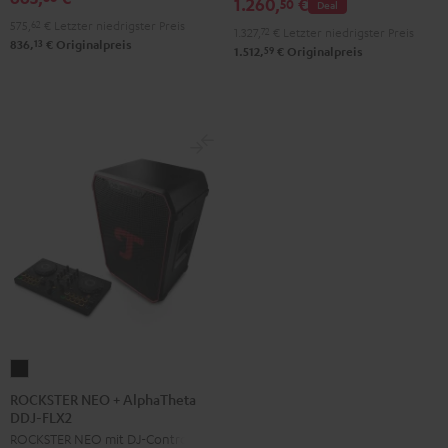
1.260,
€
Stereo-
50
Deal
Schwarz
575,
62
€
Letzter niedrigster Preis
Set
1.327,
72
€
Letzter niedrigster Preis
13
836,
€
Originalpreis
Black
59
1.512,
€
Originalpreis
&
Steel
ROCKSTER
NEO
ROCKSTER NEO + AlphaTheta
DDJ-FLX2
+
ROCKSTER NEO mit DJ-Controller
AlphaTheta