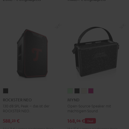
ROCKSTER
MYND
MYND
MYND
MYND
NEO
Light
Warm
Warm
Wild
ROCKSTER NEO
MYND
Schwarz
Mint
Black
White
Berry
130 dB SPL Peak – das ist der
Open-Source-Speaker mit
ROCKSTER NEO.
mächtigem Sound
588,
€
168,
€
23
06
Deal
504,
19
€
Letzter niedrigster Preis
184,
87
€
Letzter niedrigster Preis