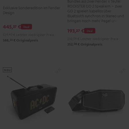
Bundles aus zwei Fender x Teufel
ROCKSTER
ROCKSTER
ROCKSTER GO 2 Speakern – zwei
Exklusive Sonderedition im Fender
GO
GO 2 spielen kabellos über
AIR
Design
2
Bluetooth synchron in Stereo und
2
bringen noch mehr Pegel und Bass
Stereo-
445,
€
37
Black
Deal
Set
193,
€
27
Deal
&
529,
40
€
Letzter niedrigster Preis
Black
210,
08
€
Letzter niedrigster Preis
23
Steel
588,
€
Originalpreis
&
08
252,
€
Originalpreis
Steel
NEU