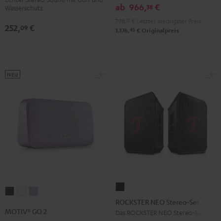
Stereo-
Black
Black
Light
ab
966,
€
38
Wasserschutz
Set
&
&
Gray
798,
31
€
Letzter niedrigster Preis
Schwarz
252,
€
Green
Red
09
45
1.176,
€
Originalpreis
NEU
ROCKSTER
MOTIV®
MOTIV®
MOTIV®
NEO
ROCKSTER NEO Stereo-Set
GO
GO
GO
Stereo-
MOTIV® GO 2
Das ROCKSTER NEO Stereo-Set
2
2
2