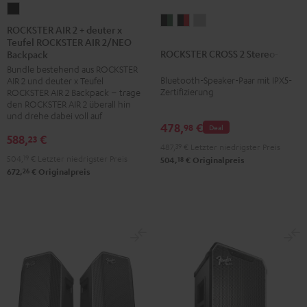
ROCKSTER
ROCKSTER
ROCKSTER
ROCKSTER
AIR
ROCKSTER AIR 2 + deuter x
CROSS
CROSS
CROSS
Teufel ROCKSTER AIR 2/NEO
2
ROCKSTER CROSS 2 Stereo-Set
2
2
2
Backpack
+
Bundle bestehend aus ROCKSTER
Stereo-
Stereo-
Stereo-
deuter
Bluetooth-Speaker-Paar mit IPX5-
AIR 2 und deuter x Teufel
Set
Set
Set
x
Zertifizierung
ROCKSTER AIR 2 Backpack – trage
Black
Black
Light
den ROCKSTER AIR 2 überall hin
Teufel
und drehe dabei voll auf
&
&
Gray
ROCKSTER
478,
€
98
Deal
Green
Red
588,
€
23
AIR
487,
39
€
Letzter niedrigster Preis
2/NEO
504,
19
€
Letzter niedrigster Preis
18
504,
€
Originalpreis
26
672,
€
Originalpreis
Backpack
Schwarz