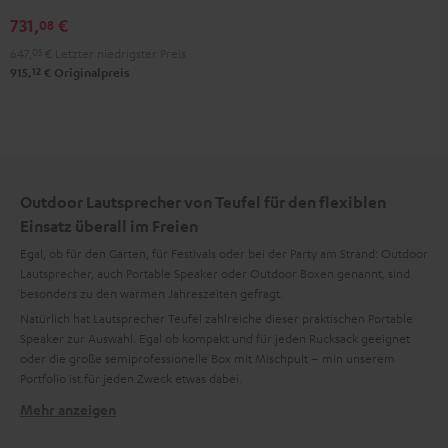
DDJ-
731,
€
08
FLX2
647,
05
€
Letzter niedrigster Preis
Schwarz
12
915,
€
Originalpreis
Outdoor Lautsprecher von Teufel für den flexiblen
Einsatz überall im Freien
Egal, ob für den Garten, für Festivals oder bei der Party am Strand: Outdoor
Lautsprecher, auch Portable Speaker oder Outdoor Boxen genannt, sind
besonders zu den warmen Jahreszeiten gefragt.
Natürlich hat Lautsprecher Teufel zahlreiche dieser praktischen Portable
Speaker zur Auswahl. Egal ob kompakt und für jeden Rucksack geeignet
oder die große semiprofessionelle Box mit Mischpult – min unserem
Portfolio ist für jeden Zweck etwas dabei.
Mehr anzeigen
Die ROCKSTER Familie: bereit für jedes Abenteuer
Der ROCKSTER XS ist bei sehr kompakter Größe mit Akku, Bluetooth und