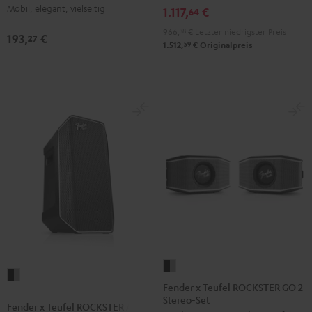
Set
Mobil, elegant, vielseitig
Night
Silver
Soft
1.117,
€
64
Schwarz
Black
White
Lavender
966,
38
€
Letzter niedrigster Preis
193,
€
27
59
1.512,
€
Originalpreis
Fender
Fender
x
Fender x Teufel ROCKSTER GO 2
x
Stereo-Set
Teufel
Fender x Teufel ROCKSTER AIR 2
Teufel