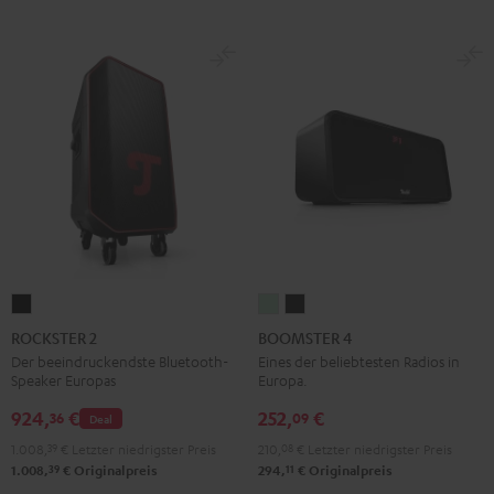
ROCKSTER
BOOMSTER
BOOMSTER
2
4
4
ROCKSTER 2
BOOMSTER 4
Schwarz
Mint
Night
Der beeindruckendste Bluetooth-
Eines der beliebtesten Radios in
Speaker Europas
Europa.
Green
Black
924,
€
252,
€
36
09
Deal
1.008,
39
€
Letzter niedrigster Preis
210,
08
€
Letzter niedrigster Preis
39
11
1.008,
€
Originalpreis
294,
€
Originalpreis