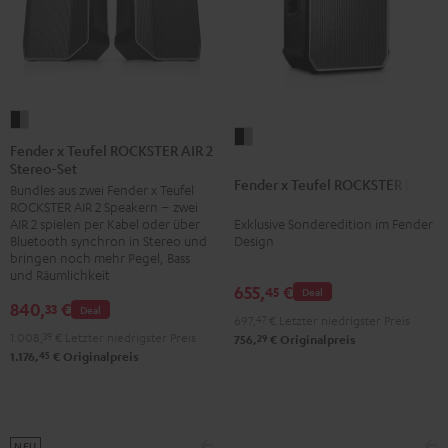
Fender
Fender
x
Fender x Teufel ROCKSTER AIR 2
x
Stereo-Set
Teufel
Fender x Teufel ROCKSTER NEO
Teufel
Bundles aus zwei Fender x Teufel
ROCKSTER
ROCKSTER AIR 2 Speakern – zwei
ROCKSTER
AIR
Exklusive Sonderedition im Fender
AIR 2 spielen per Kabel oder über
NEO
2
Design
Bluetooth synchron in Stereo und
Black
bringen noch mehr Pegel, Bass
Stereo-
und Räumlichkeit
&
Set
655,
€
45
Deal
Steel
840,
€
33
Deal
Black
697,
47
€
Letzter niedrigster Preis
&
1.008,
39
€
Letzter niedrigster Preis
29
756,
€
Originalpreis
45
1.176,
€
Originalpreis
Steel
NEU