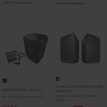
06
1.731,
€
Originalpreis
66
659,
€
Originalpreis
Fender
ROCKSTER
x
Fender x Teufel ROCKSTER NEO
NEO
ROCKSTER NEO + Shure PGA58
Stereo-Set
Teufel
+
Stereo-Set des NEO im Fender
ROCKSTER
Mit Mikrofon, spare im Bundle
Shure
Design
NEO
PGA58
663,
€
86