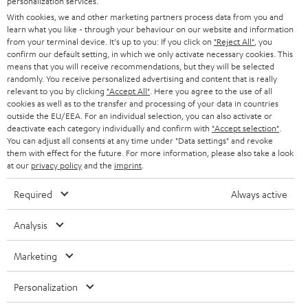
personalization services.
SOUNDBARS
u
KARRIERE
With cookies, we and other marketing partners process data from you and
DEUTSCHLAND
n
learn what you like - through your behaviour on our website and information
STEREO
PRESSE & MARKETING
from your terminal device. It's up to you: If you click on
"Reject All"
, you
g
confirm our default setting, in which we only activate necessary cookies. This
ÖSTERREICH
SMART HOME
means that you will receive recommendations, but they will be selected
GESCHÄFTSKUNDEN
randomly. You receive personalized advertising and content that is really
relevant to you by clicking
"Accept All"
. Here you agree to the use of all
SCHWEIZ
BLUETOOTH-LAUTSPRECHER
PARTNERPROGRAMM
cookies as well as to the transfer and processing of your data in countries
outside the EU/EEA. For an individual selection, you can also activate or
KOPFHÖRER
deactivate each category individually and confirm with
"Accept selection"
.
NIEDERLANDE
BLOG
You can adjust all consents at any time under "Data settings" and revoke
them with effect for the future. For more information, please also take a look
BLUETOOTH-KOPFHÖRER
NEWSLETTER
at our
privacy policy
and the
imprint
.
BELGIEN
STEREOANLAGEN
STORES
Required
Always active
FRANKREICH
LAUTSPRECHER
DEINE VORTEILE BEI TEUFEL
Analysis
POLEN
ULTIMA-SERIE
TEUFEL STORY
Marketing
Technische Änderungen, Tippfehler und Irrtum vorbehalten. Das auf unseren
IN-EAR-KOPFHÖRER
SPANIEN
UNSER MANAGEMENT
Fotos abgebildete Zubehör ist nicht im Lieferumfang enthalten. Etwaige
Personalization
Entsorgungsgebühren für Batterien sind im Preis inbegriffen.
FANSHOP