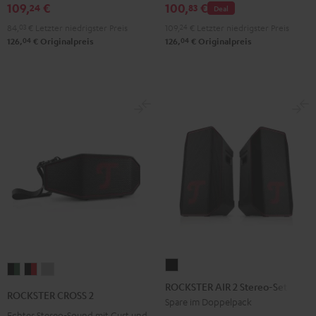
&
&
Black
GO
109,
€
100,
€
24
83
Deal
Red
Black
2
84,
03
€
Letzter niedrigster Preis
109,
24
€
Letzter niedrigster Preis
Black
04
04
126,
€
Originalpreis
126,
€
Originalpreis
&
Steel
ROCKSTER
ROCKSTER
ROCKSTER
ROCKSTER
AIR
ROCKSTER AIR 2 Stereo-Set
CROSS
CROSS
CROSS
ROCKSTER CROSS 2
2
Spare im Doppelpack
2
2
2
Echter Stereo-Sound mit Gurt und