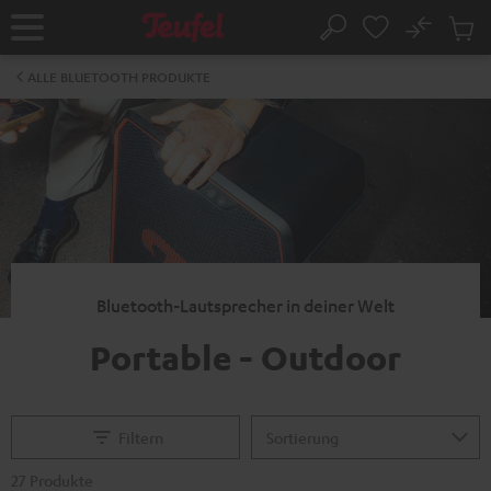
ZUM
NHALT
No
Abs
Startseite
Suche
RINGEN
Artike
im
ALLE BLUETOOTH PRODUKTE
Waren
Bluetooth-Lautsprecher in deiner Welt
Portable - Outdoor
Filtern
27 Produkte