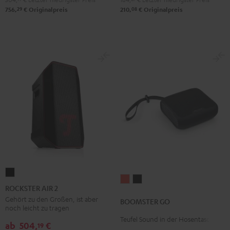
29
08
756,
€
Originalpreis
210,
€
Originalpreis
ROCKSTER
BOOMSTER
BOOMSTER
AIR
ROCKSTER AIR 2
GO
GO
2
Gehört zu den Großen, ist aber
BOOMSTER GO
Coral
Night
noch leicht zu tragen
Schwarz
Red
Black
Teufel Sound in der Hosentasche
ab
504,
€
19