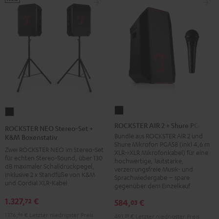
ROCKSTER
ROCKSTER
AIR
NEO
ROCKSTER AIR 2 + Shure PGA58
ROCKSTER NEO Stereo-Set +
2
Stereo-
Bundle aus ROCKSTER AIR 2 und
K&M Boxenstativ
Shure Mikrofon PGA58 (inkl 4,6 m
+
Set
Zwei ROCKSTER NEO im Stereo-Set
XLR->XLR Mikrofonkabel) für eine
Shure
für echten Stereo-Sound, über 130
+
hochwertige, lautstarke,
dB maximaler Schalldruckpegel,
verzerrungsfreie Musik- und
PGA58
K&M
inklusive 2 x Standfüße von K&M
Sprachwiedergabe – spare
Schwarz
und Cordial XLR-Kabel
Boxenstativ
gegenüber dem Einzelkauf
Schwarz
1.327,
€
72
584,
€
03
1.176,
46
€
Letzter niedrigster Preis
491,
59
€
Letzter niedrigster Preis