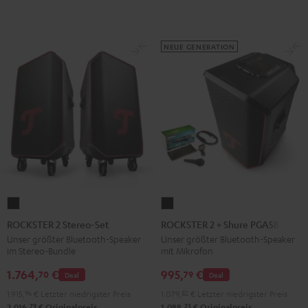
NEUE GENERATION
ROCKSTER
ROCKSTER
2
2
ROCKSTER 2 Stereo-Set
ROCKSTER 2 + Shure PGA58
Stereo-
+
Unser größter Bluetooth-Speaker
Unser größter Bluetooth-Speaker
im Stereo-Bundle
mit Mikrofon
Set
Shure
Schwarz
PGA58
1.764,
€
995,
€
70
79
Deal
Deal
Schwarz
1.915,
96
€
Letzter niedrigster Preis
1.079,
82
€
Letzter niedrigster Preis
79
23
2.016,
€
Originalpreis
1.088,
€
Originalpreis