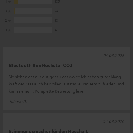
4
105
3
24
2
10
1
4
05.08.2026
Bluetooth Box Rockster GO2
Sie sieht nicht nur gut,genau das wollte ich haben guter Klang
kräftiger Bass auch bei voller Lautstärke. Bin sehr zufrieden und
kann sie nu
Komplette Bewertung lesen
Johann R.
04.08.2026
Stimmungsmacher für den Haushalt