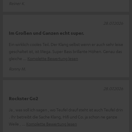
Reiner K.
28.07.2026
Im Großen und Ganzen echt super.
Ein wirklich cooles Teil. Der Klang selbst wenn er auch sehr leise
geschaltet ist, ist Mega. Super Bass brillante Höhen. Genau das
gleiche
Komplette Bewertung lesen
Ronny M.
28.07.2026
Rockster Go2
Ja , was soll ich sagen , wo Teufel drauf steht ist auch Teufel drin
. Ihr betreibt die Sache Klang, Hifi und Co. ja schon ne ganze
Weile ,
Komplette Bewertung lesen