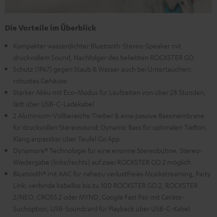
Die Vorteile im Überblick
Kompakter wasserdichter Bluetooth-Stereo-Speaker mit
druckvollem Sound, Nachfolger des beliebten ROCKSTER GO
Schutz (IP67) gegen Staub & Wasser auch bei Untertauchen;
robustes Gehäuse
Starker Akku mit Eco-Modus für Laufzeiten von über 28 Stunden,
lädt über USB-C-Ladekabel
2 Aluminium-Vollbereichs-Treiber & eine passive Bassmembrane
für druckvollen Stereosound; Dynamic Bass für optimalen Tiefton,
Klang anpassbar über Teufel Go App
Dynamore® Technologie für eine enorme Stereobühne, Stereo-
Wiedergabe (links/rechts) auf zwei ROCKSTER GO 2 möglich
Bluetooth® mit AAC für nahezu verlustfreies Musikstreaming, Party
Link: verbinde kabellos bis zu 100 ROCKSTER GO 2, ROCKSTER
2/NEO, CROSS 2 oder MYND, Google Fast Pair mit Geräte-
Suchoption, USB-Soundcard für Playback über USB-C-Kabel