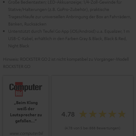
Große Bedientasten; LED-Akkuanzeige; 1/4-Zoll-Gewinde für
Stative/Halterungen (z.B. GoPro-Zubehör), praktische
Trageschlaufe zur universellen Anbringung der Box an Fahrrädern,
Bänken, Rucksäcken
Unterstützt durch Teufel Go App (iOS/Android) u.a. Equalizer, 1 m
USB-C-Kabel, erhältlich in den Farben Gray & Black, Black & Red,
Night Black
Hinweis: ROCKSTER GO 2 ist nicht kompatibel zu Vorgänger-Modell
ROCKSTER GO
„Beim Klang
weiß der
4.78
Lautsprecher zu
gefallen…“
(4.78 von 5 bei 888 Bewertungen)
www.computerbil