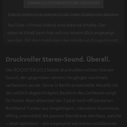
EINMALIG ZUSTIMMEN UND ANZEIGEN
Externe Inhalte immer anzeigen? In den Daten‑Einstellungen aktivieren
YouTube-/Vimeo-Videos sind externe Inhalte. Der
externe Inhalt kann hier mit nur einem Klick angezeigt
werden. Mit dem Anklicken des Inhalts wird zugestimmt,
dass externe Inhalte angezeigt werden. Dabei können
personenbezogene Daten an Drittplattformen
Druckvoller Stereo-Sound. Überall.
übermittelt werden.
Weitere Informationen sind in der
Der ROCKSTER GO 2 bietet druckvollen echten Stereo-
Datenschutzerklärung unter I zu finden
.
Sound, der gegenüber seinem Vorgänger nochmals
verbessert wurde. Seine in Berlin entwickelte Akustik mit
der seitlich abgeschrägten Bauform des Gehäuses sorgt
für breite Abstrahlwinkel der 2 jetzt noch effizienteren
Breitband-Treiber aus langlebigem, robustem Aluminium.
Mittig unterstützt die passive Membrane den Bass, welche
– jetzt optimiert – ein insgesamt wärmeres und klareres