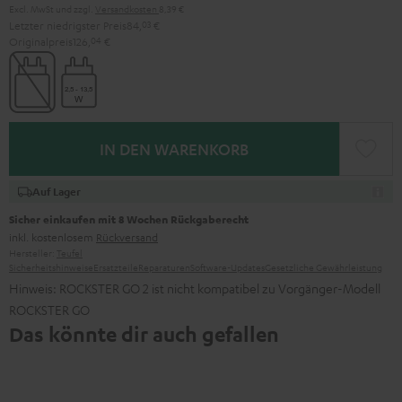
Excl. MwSt
und zzgl.
Versandkosten
8,39 €
Letzter niedrigster Preis
84,
03
€
Originalpreis
126,
04
€
IN DEN WARENKORB
Auf Lager
Sicher einkaufen mit 8 Wochen Rückgaberecht
inkl. kostenlosem
Rückversand
Hersteller:
Teufel
Sicherheitshinweise
Ersatzteile
Reparaturen
Software-Updates
Gesetzliche Gewährleistung
Hinweis: ROCKSTER GO 2 ist nicht kompatibel zu Vorgänger-Modell
ROCKSTER GO
Das könnte dir auch gefallen