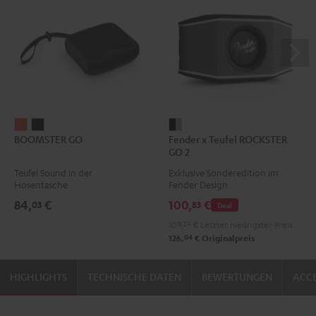
BOOMSTER
BOOMSTER
Fender
BOOMSTER GO
Fender x Teufel ROCKSTER
GO
GO
x
GO 2
Coral
Night
Teufel
Teufel Sound in der
Exklusive Sonderedition im
Red
Black
ROCKSTER
Hosentasche
Fender Design
GO
84,
€
100,
€
03
83
Deal
2
109,
24
€
Letzter niedrigster Preis
Black
04
126,
€
Originalpreis
&
Steel
HIGHLIGHTS
TECHNISCHE DATEN
BEWERTUNGEN
ACCE