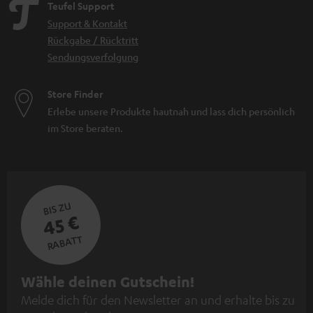
Teufel Support
Support & Kontakt
Rückgabe / Rücktritt
Sendungsverfolgung
Store Finder
Erlebe unsere Produkte hautnah und lass dich persönlich
im Store beraten.
BIS ZU
45 €
RABATT
N
Wähle deinen Gutschein!
Melde dich für den Newsletter an und erhalte bis zu
e