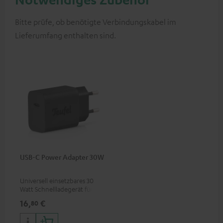
Bitte prüfe, ob benötigte Verbindungskabel im
Lieferumfang enthalten sind.
USB-C Power Adapter 30W
Universell einsetzbares 30
Watt Schnellladegerät für
Kopfhörer & Portables sowie
16,
€
80
Apple iPhones, Android
Smartphones, Tablets und
Geräte mit USB-C-Anschluss