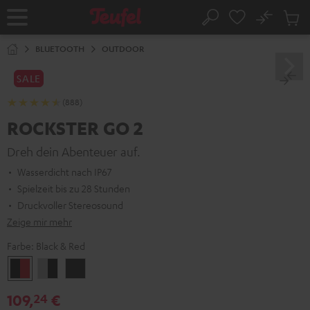
ZUM
NHALT
No
Abs
Startseite
Suche
RINGEN
Artike
im
BLUETOOTH
OUTDOOR
Waren
SALE
(888)
ROCKSTER GO 2
Dreh dein Abenteuer auf.
Wasserdicht nach IP67
Spielzeit bis zu 28 Stunden
Druckvoller Stereosound
Zeige mir mehr
Farbe:
Black & Red
Black
Gray
Night
&
&
Black
109,
€
24
Red
Black