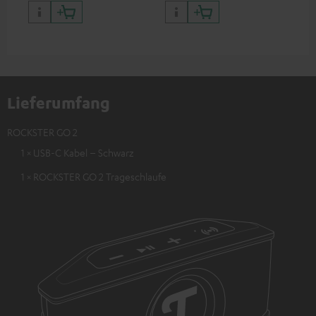
C-Anschluss
Kop
Lap
mit
Bet
Ans
Lieferumfang
ROCKSTER GO 2
1 × USB-C Kabel – Schwarz
1 × ROCKSTER GO 2 Trageschlaufe