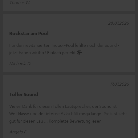
Thomas W.
28.07.2026
Rockstar am Pool
Für den revitalisierten Indoor-Pool fehlte noch der Sound -
jetzt haben wir ihn ! Einfach perfekt 🤩
Michaela D.
17.07.2026
Toller Sound
Vielen Dank für diesen Tollen Lautsprecher, der Sound ist
Weltklasse und der interne Akku hält mega lange. Preis ist sehr
gut für diesen Lau
Komplette Bewertung lesen
Angelo F.