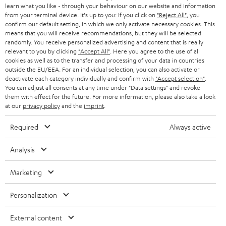
DEUTSCHLAND
learn what you like - through your behaviour on our website and information
n
STEREO
from your terminal device. It's up to you: If you click on
"Reject All"
, you
PRESSE & MARKETING
g
confirm our default setting, in which we only activate necessary cookies. This
ÖSTERREICH
means that you will receive recommendations, but they will be selected
SMART HOME
GESCHÄFTSKUNDEN
randomly. You receive personalized advertising and content that is really
relevant to you by clicking
"Accept All"
. Here you agree to the use of all
SCHWEIZ
BLUETOOTH-LAUTSPRECHER
cookies as well as to the transfer and processing of your data in countries
PARTNERPROGRAMM
outside the EU/EEA. For an individual selection, you can also activate or
KOPFHÖRER
deactivate each category individually and confirm with
"Accept selection"
.
NIEDERLANDE
BLOG
You can adjust all consents at any time under "Data settings" and revoke
them with effect for the future. For more information, please also take a look
BLUETOOTH-KOPFHÖRER
at our
privacy policy
and the
imprint
.
NEWSLETTER
BELGIEN
STEREOANLAGEN
Required
Always active
STORES
FRANKREICH
LAUTSPRECHER
Analysis
DEINE VORTEILE BEI TEUFEL
POLEN
ULTIMA-SERIE
Marketing
TEUFEL STORY
Technische Änderungen, Tippfehler und Irrtum vorbehalten. Das auf unseren
IN-EAR-KOPFHÖRER
SPANIEN
Personalization
UNSER MANAGEMENT
Fotos abgebildete Zubehör ist nicht im Lieferumfang enthalten. Etwaige
Entsorgungsgebühren für Batterien sind im Preis inbegriffen.
FANSHOP
NACHHALTIGKEIT
External content
ITALIEN