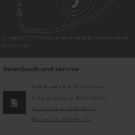
Hinweis: ROCKSTER GO 2 ist nicht kompatibel zu Vorgänger-Modell
ROCKSTER GO
Downloads und Service
D
Bedienungsanleitung: ROCKSTER GO 2
o
Konformitätserklärung: ROCKSTER GO 2
k
Quick Start Guide: ROCKSTER GO 2
u
Safety Booklet: ROCKSTER GO 2
m
e