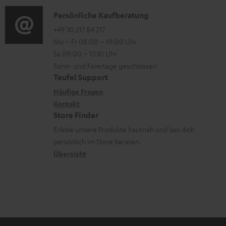
d
a
n
a
i
K
Persönliche Kaufberatung
t
e
d
o
o
+49 30 217 84 217
i
n
e
Mo – Fr 08:00 – 19:00 Uhr
-
n
o
z
n
Sa 09:00 – 17:30 Uhr
L
t
n
u
Sonn- und Feiertage geschlossen
e
a
e
Teufel Support
m
x
k
n
Häufige Fragen
V
i
Kontakt
t
z
e
Store Finder
k
d
u
r
Erlebe unsere Produkte hautnah und lass dich
o
a
r
s
persönlich im Store beraten.
n
t
G
Übersicht
a
e
a
n
n
r
d
a
n