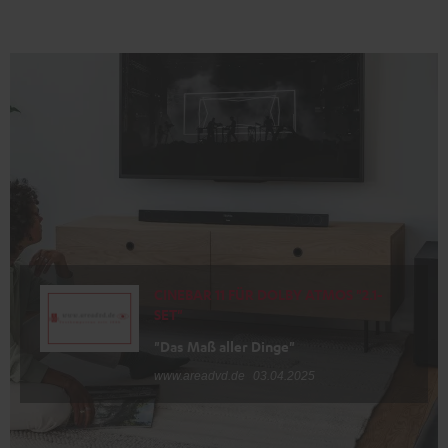
CINEBAR 11 FÜR DOLBY ATMOS "2.1-
SET"
"Das Maß aller Dinge"
www.areadvd.de
03.04.2025