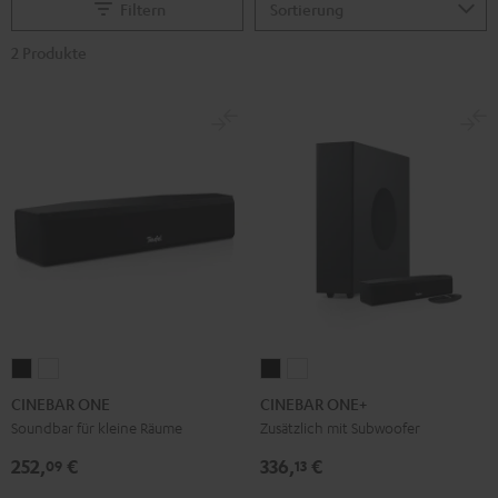
Filtern
2 Produkte
CINEBAR
CINEBAR
CINEBAR
CINEBAR
ONE
ONE
ONE+
ONE+
CINEBAR ONE
CINEBAR ONE+
Black
White
Black
White
Soundbar für kleine Räume
Zusätzlich mit Subwoofer
252,
€
336,
€
09
13