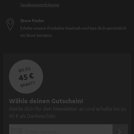
Sendungsverfolgung
Soundbar mit Subwoofer: Was die Kombination möglich macht
Store Finder
Erlebe unsere Produkte hautnah und lass dich persönlich
im Store beraten.
BIS ZU
45 €
RABATT
N
Wähle deinen Gutschein!
Melde dich für den Newsletter an und erhalte bis zu
e
45 € als Dankeschön.
w
s
JETZT