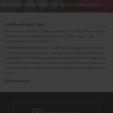
dem Anklicken des Inhalts wird zugestimmt, dass externe
Inhalte angezeigt werden. Dabei können personenbezogene
Daten an Drittplattformen übermittelt werden.
Weitere
Kaufberatung & Tipps
Informationen sind in der Datenschutzerklärung unter I zu
finden
Wenn man den besten Sound in kompakter Form sucht, ist man im Bereich
.
Soundbar an der richtigen Adresse. Ob 2.0, 2.1 oder sogar 3.1, alle
Kombinationen sind hier möglich.
Die bisher kleinste Soundbar von Teufel war die
Cinebar 11
im 2.1 Set mit
einem Subwoofer. Die schlanke und elegante Soundbar wird einfach per
HDMI an den Fernseher angeschlossen und bietet einen überzeugenden
und detaillierten Klang bei Filmton und Games. Mit 8 Sounbar-Tönern und
einem Subwoofer erzeugt er einen garantiert beeindruckenden Sound für
den TV.
Mehr anzeigen
Kompakt, kompakter, Mini-Soundbar
Die neuste Generation der Teufel Soundbar ist die Mini-Soundbar:
Cinebar
One
. Die kleine Soundbar mit der größten Klappe besitzt 4 High-
Performance-Töner und nutzt, ähnlich wie der Bamster Pro, die Teufel
Dynamore Ultra Technologie mit Side-Firing-Speaker für einen breiteren
Raumklang. Ebenfalls enthalten sind Bluetooth, HDMI CEC und ARC, Line-