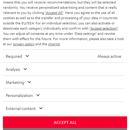
SMART HOME
means that you will receive recommendations, but they will be selected
GESCHÄFTSKUNDEN
randomly. You receive personalized advertising and content that is really
relevant to you by clicking
"Accept All"
. Here you agree to the use of all
SCHWEIZ
BLUETOOTH-LAUTSPRECHER
PARTNERPROGRAMM
cookies as well as to the transfer and processing of your data in countries
outside the EU/EEA. For an individual selection, you can also activate or
KOPFHÖRER
deactivate each category individually and confirm with
"Accept selection"
.
NIEDERLANDE
BLOG
You can adjust all consents at any time under "Data settings" and revoke
BLUETOOTH-KOPFHÖRER
them with effect for the future. For more information, please also take a look
NEWSLETTER
at our
privacy policy
and the
imprint
.
BELGIEN
STEREOANLAGEN
STORES
Required
Always active
FRANKREICH
LAUTSPRECHER
DEINE VORTEILE BEI TEUFEL
Analysis
POLEN
ULTIMA-SERIE
TEUFEL STORY
Marketing
Technische Änderungen, Tippfehler und Irrtum vorbehalten. Das auf unseren
IN-EAR-KOPFHÖRER
SPANIEN
UNSER MANAGEMENT
Fotos abgebildete Zubehör ist nicht im Lieferumfang enthalten. Etwaige
Personalization
Entsorgungsgebühren für Batterien sind im Preis inbegriffen.
FANSHOP
NACHHALTIGKEIT
External content
ITALIEN
©2026 Lautsprecher Teufel GmbH - All rights reserved.
NEUHEITEN
UNSERE WERTE
ACCEPT ALL
USA
Impressum
AGB
Datenschutz
Daten-Einstellungen
EU Data Act