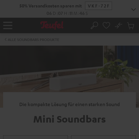
ZUM
50% Versandkosten sparen mit
VKF-72F
NHALT
RINGEN
06
D
:
07
H
:
11
M
:
45
S
No
Abs
Startseite
Suche
Artike
im
ALLE SOUNDBARS PRODUKTE
Waren
Die kompakte Lösung für einen starken Sound
Mini Soundbars