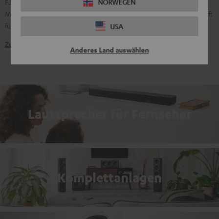
NORWEGEN
Für alle, die kein "Oder" wollen, sondern besten Sound für alles:
Musik, Film, TV, Gaming, Streaming, YouTube & Co. Pure Leidenschaft
für den Klang.
USA
Zu den Produkten
Anderes Land auswählen
Lautsprecher für Fernseher
Komplettanlagen