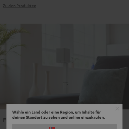
Zu den Produkten
Wähle ein Land oder eine Region, um Inhalte für
deinen Standort zu sehen und online einzukaufen.
Für echten Surround Sound