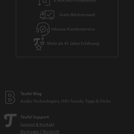
8 Wochen Probehören
In, ein optischer Digitaleingang und eine Fernbedienung.
Zudem ist der kleine Teufel dank einer integrierten Soundkarte,
auch als
Gratis Rückversand
Wer also spontan auf
einzelner Bluetooth Lautsprecher verwendbar!
Reisen geht, kann die Soundbar einfach mitnehmen und an jeden
Inhouse Kundenservice
Fernseher über HDMI anschließen, oder einfach Musik über das
Smartphone bzw. Tablet abspielen (kein Akku verbaut, nur per
Stromanschluss).
Mehr als 45 Jahre Erfahrung
Mini-Soundbar mit mehr Power – Die Cinebar One Plus
Die
Cinebar One Plus
legt noch eine Schippe oben drauf. Damit der bereits
starke Sound der Cinebar noch stärker wird, gibt es die Cinebar One in der
Plus-Variante mit einem Subwoofer. Somit ist es
das perfekte Duo für
. Der kabellose 165-mm-Subwoofer, bereits bekannt von
kleinere Räume
der Cinebar 11, deckt einen Frequenzbereich von 33-200 Hz ab und ist mit
maximalen 104 dB ein kräftiger Partner für die Soundbar. Erhältlich sind die
Teufel Blog
Cinebar One und Cinebar One Plus in schwarz und weiß.
Audio-Technologien, HiFi-Trends, Tipps & Tricks
Verwandte Themen
Soundbar Vergleich
Teufel Support
Heimkino
Support & Kontakt
Rückgabe / Rücktritt
WLAN Soundbar