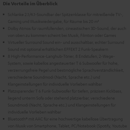
Die Vorteile im Überblick
Schlanke 2.1/4.1-Soundbar der Spitzenklasse für mitreißende TV-,
Gaming und Musikwiedergabe, für Räume bis 20 m²
Dolby Atmos für raumfüllenden, cineastischen 3D-Sound, der auch
von oben zu kommen scheint bei Musik, Filmton oder Games
Virtueller Surround Sound ein- und ausschaltbar, echter Surround
Sound mit optional erhältlichen EFFEKT 2 Funk-Speakern
8 High-Performance-Langhub-Töner, 8 Endstufen, 2-Wege-
System, sowie kabellos angesteuerter T 6 Subwoofer für hohe,
verzerrungsfreie Pegel und bestmögliche Sprachverständlichkeit,
verschiedene Soundmodi (Nacht, Sprache etc.) und
Klangeinstellungen für individuelle Vorlieben wählbar
Platzsparender T 6 Funk-Subwoofer für tiefen, präzisen Kickbass,
liegend unterm Sofa oder stehend platzierbar, verschiedene
Soundmodi (Nacht, Sprache etc.) und Klangeinstellungen für
individuelle Vorlieben wählbar
Bluetooth® mit AAC für eine hochwertige kabellose Übertragung
von Musik von Smartphone, Tablet, PC/Notebook (Spotify, Youtube