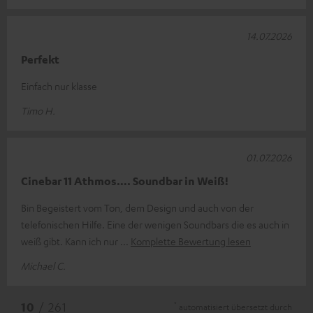
14.07.2026
Perfekt
Einfach nur klasse
Timo H.
01.07.2026
Cinebar 11 Athmos…. Soundbar in Weiß!
Bin Begeistert vom Ton, dem Design und auch von der
telefonischen Hilfe. Eine der wenigen Soundbars die es auch in
weiß gibt. Kann ich nur
Komplette Bewertung lesen
Michael C.
*
10
/ 261
automatisiert übersetzt durch