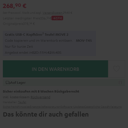
268,
€
90
Set-Preis excl. MwSt
und zzgl.
Versandkosten
29,40 €
Letzter niedrigster Preis
336,
13
€
-67,
23
€
Originalpreis
378,
14
€
1
Gratis USB-C Kopfhörer
Teufel MOVE 2
Code kopieren und im Warenkorb einlösen.
MOV-T4S
Nur für kurze Zeit
Angebot endet in
0
2
D
:
1
1
H
:
4
2
M
:
4
2
S
IN DEN WARENKORB
Auf Lager
Sicher einkaufen mit 8 Wochen Rückgaberecht
inkl. kostenlosem
Rückversand
Hersteller:
Teufel
Sicherheitshinweise
Ersatzteile
Reparaturen
Software-Updates
Gesetzliche Gewährleistung
Das könnte dir auch gefallen