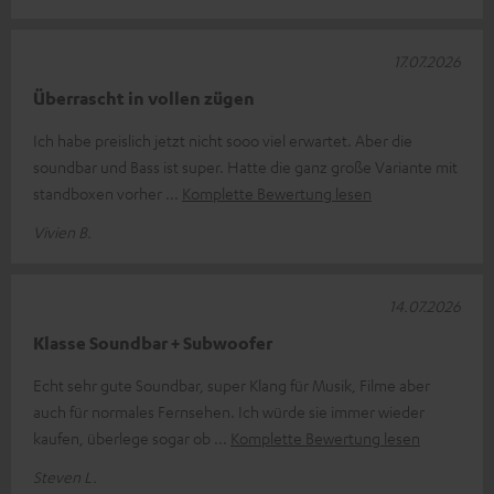
17.07.2026
Überrascht in vollen zügen
Ich habe preislich jetzt nicht sooo viel erwartet. Aber die
soundbar und Bass ist super. Hatte die ganz große Variante mit
standboxen vorher
Komplette Bewertung lesen
Vivien B.
14.07.2026
Klasse Soundbar + Subwoofer
Echt sehr gute Soundbar, super Klang für Musik, Filme aber
auch für normales Fernsehen. Ich würde sie immer wieder
kaufen, überlege sogar ob
Komplette Bewertung lesen
Steven L.