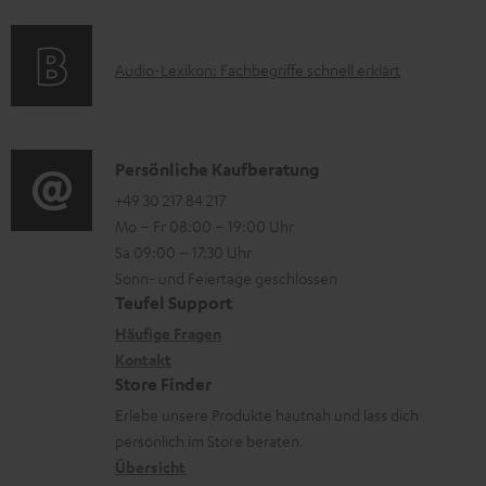
l
f
a
s
a
o
t
d
A
Audio-Lexikon: Fachbegriffe schnell erklärt
r
i
e
u
m
o
n
d
a
n
i
K
Persönliche Kaufberatung
t
e
o
o
+49 30 217 84 217
i
n
Mo – Fr 08:00 – 19:00 Uhr
-
n
o
z
Sa 09:00 – 17:30 Uhr
L
t
n
u
Sonn- und Feiertage geschlossen
e
a
e
Teufel Support
m
x
k
n
Häufige Fragen
V
i
Kontakt
t
z
e
Store Finder
k
d
u
r
Erlebe unsere Produkte hautnah und lass dich
o
a
r
s
persönlich im Store beraten.
n
t
G
Übersicht
a