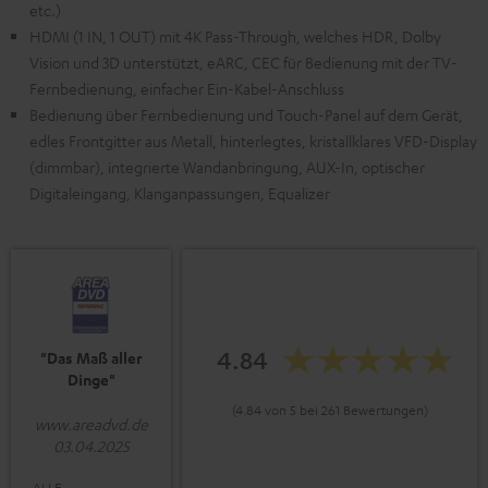
etc.)
HDMI (1 IN, 1 OUT) mit 4K Pass-Through, welches HDR, Dolby
Vision und 3D unterstützt, eARC, CEC für Bedienung mit der TV-
Fernbedienung, einfacher Ein-Kabel-Anschluss
Bedienung über Fernbedienung und Touch-Panel auf dem Gerät,
edles Frontgitter aus Metall, hinterlegtes, kristallklares VFD-Display
(dimmbar), integrierte Wandanbringung, AUX-In, optischer
Digitaleingang, Klanganpassungen, Equalizer
4.84
"Das Maß aller
Dinge"
(4.84 von 5 bei 261 Bewertungen)
www.areadvd.de
03.04.2025
ALLE