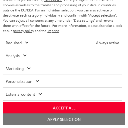
KOPFHÖRER
cookies as well as to the transfer and processing of your data in countries
NIEDERLANDE
BLOG
outside the EU/EEA. For an individual selection, you can also activate or
deactivate each category individually and confirm with
"Accept selection"
.
BLUETOOTH-KOPFHÖRER
NEWSLETTER
You can adjust all consents at any time under "Data settings" and revoke
BELGIEN
them with effect for the future. For more information, please also take a look
STEREOANLAGEN
at our
privacy policy
and the
imprint
.
STORES
FRANKREICH
LAUTSPRECHER
Required
Always active
DEINE VORTEILE BEI TEUFEL
POLEN
ULTIMA-SERIE
Analysis
TEUFEL STORY
Technische Änderungen, Tippfehler und Irrtum vorbehalten. Das auf unseren
IN-EAR-KOPFHÖRER
Marketing
SPANIEN
UNSER MANAGEMENT
Fotos abgebildete Zubehör ist nicht im Lieferumfang enthalten. Etwaige
Entsorgungsgebühren für Batterien sind im Preis inbegriffen.
FANSHOP
Personalization
NACHHALTIGKEIT
ITALIEN
©2026 Lautsprecher Teufel GmbH - All rights reserved.
NEUHEITEN
External content
UNSERE WERTE
USA
Impressum
AGB
Datenschutz
Daten-Einstellungen
EU Data Act
BARRIEREFREIHEIT
ACCEPT ALL
Vertrag widerrufen
WEITERE LÄNDER
Chat
APPLY SELECTION
starten