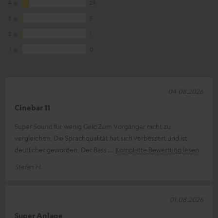
4
29
3
5
2
1
1
0
04.08.2026
Cinebar 11
Super Sound für wenig Geld Zum Vorgänger nicht zu
vergleichen. Die Sprachqualität hat sich verbessert und ist
deutlicher geworden. Der Bass
Komplette Bewertung lesen
Stefan H.
01.08.2026
Super Anlage