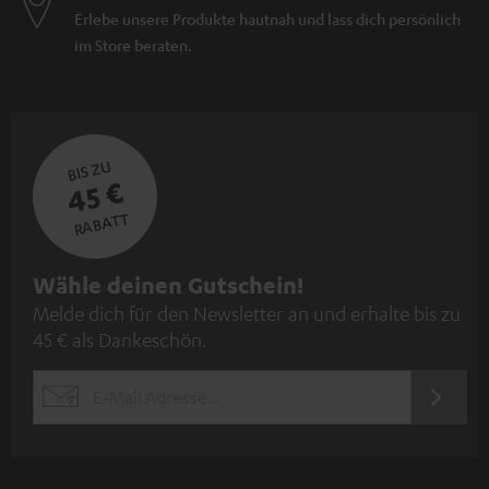
Erlebe unsere Produkte hautnah und lass dich persönlich
im Store beraten.
BIS ZU
45 €
RABATT
N
Wähle deinen Gutschein!
Melde dich für den Newsletter an und erhalte bis zu
e
45 € als Dankeschön.
w
s
JETZT
EMAIL
l
ANME
WIDGET
e
t