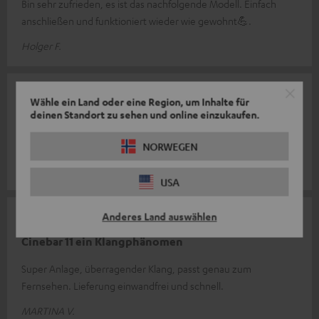
Bin sehr zufrieden, es ist das nachfolgende Modell. Einfach
anschließen und funktioniert wieder wie gewohnt💪.
Holger F.
01.08.2026
Wähle ein Land oder eine Region, um Inhalte für
deinen Standort zu sehen und online einzukaufen.
Wow
Ein fantastisch schöner Klang und so einfach zu installieren
NORWEGEN
Andre H.
(automatisch übersetzt *)
USA
Anderes Land auswählen
23.07.2026
Cinebar 11 ein Klangphänomen
Super Anlage, überragender Klang, passt genau zum
Fernsehen. Lieferung einwandfrei und schnell.
MARTINA V.