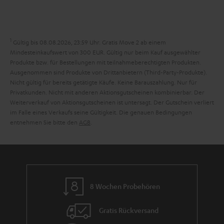
e
a
n
n
r
d
a
1
Gültig bis 08.08.2026, 23:59 Uhr. Gratis Move 2 ab einem
n
Mindesteinkaufswert von 300 EUR. Gültig nur beim Kauf ausgewählter
Produkte bzw. für Bestellungen mit teilnahmeberechtigten Produkten.
t
Ausgenommen sind Produkte von Drittanbietern (Third-Party-Produkte).
i
Nicht gültig für bereits getätigte Käufe. Keine Barauszahlung. Nur für
Privatkunden. Nicht mit anderen Aktionsgutscheinen kombinierbar. Der
e
Weiterverkauf von Aktionsgutscheinen ist untersagt. Der Gutschein verliert
im Falle eines Verkaufs seine Gültigkeit. Die genauen Bedingungen
entnehmen Sie bitte den
AGB
.
8 Wochen Probehören
Gratis Rückversand