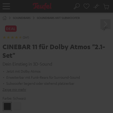
ZUM
NHALT
No
Abs
Startseite
Suche
RINGEN
Artike
im
SOUNDBARS
SOUNDBARS MIT SUBWOOFER
Waren
DEAL
(261)
CINEBAR 11 für Dolby Atmos "2.1-
Set"
Dein Einstieg in 3D-Sound
Jetzt mit Dolby Atmos
Erweiterbar mit Funk-Rears für Surround-Sound
Subwoofer liegend oder stehend platzierbar
Zeige mir mehr
Farbe:
Schwarz
Schwarz
Weiß