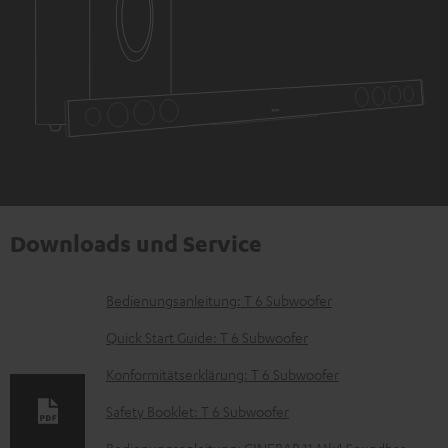
Downloads und Service
D
Bedienungsanleitung: T 6 Subwoofer
o
Quick Start Guide: T 6 Subwoofer
k
Konformitätserklärung: T 6 Subwoofer
u
Safety Booklet: T 6 Subwoofer
m