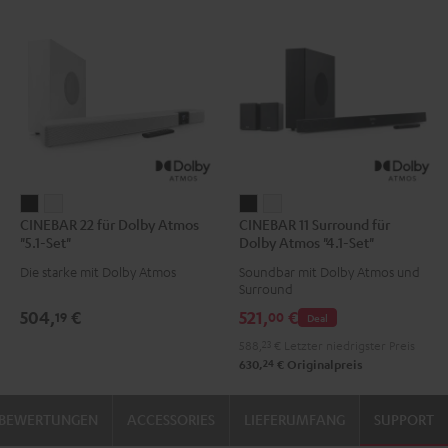
CINEBAR
CINEBAR
CINEBAR
CINEBAR
CINEBAR 22 für Dolby Atmos
CINEBAR 11 Surround für
22
22
11
11
"5.1-Set"
Dolby Atmos "4.1-Set"
für
für
Surround
Surround
Die starke mit Dolby Atmos
Soundbar mit Dolby Atmos und
Dolby
Dolby
für
für
Surround
Atmos
Atmos
Dolby
Dolby
504,
€
521,
€
19
00
Deal
"5.1-
"5.1-
Atmos
Atmos
588,
23
€
Letzter niedrigster Preis
Set"
Set"
"4.1-
"4.1-
24
630,
€
Originalpreis
Schwarz
Weiß
Set"
Set"
Schwarz
Weiß
BEWERTUNGEN
ACCESSORIES
LIEFERUMFANG
SUPPORT