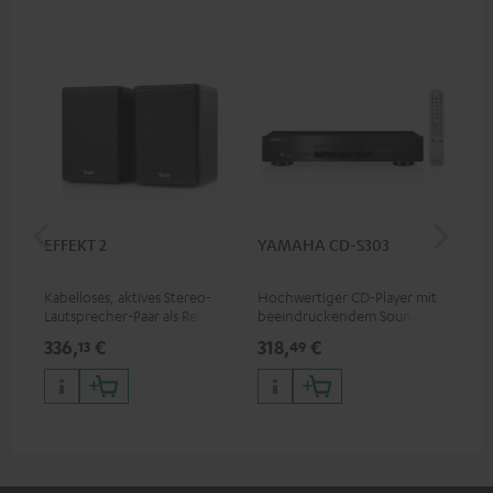
EFFEKT 2
YAMAHA CD-S303
Pan
DP
Kabelloses, aktives Stereo-
Hochwertiger CD-Player mit
Ult
Lautsprecher-Paar als Rear-
beeindruckendem Sound und
Dol
Speaker-Erweiterungsset für
wertiger Verarbeitung
Unt
336,
€
318,
€
15
13
49
geeignete Teufel Systeme
HDR
Bil
Kon