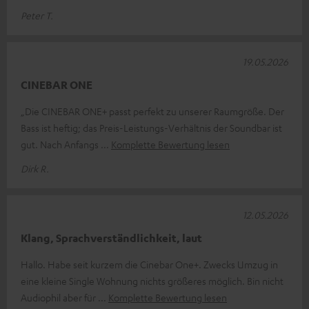
Peter T.
19.05.2026
CINEBAR ONE
„Die CINEBAR ONE+ passt perfekt zu unserer Raumgröße. Der
Bass ist heftig; das Preis-Leistungs-Verhältnis der Soundbar ist
gut. Nach Anfangs
Komplette Bewertung lesen
Dirk R.
12.05.2026
Klang, Sprachverständlichkeit, laut
Hallo. Habe seit kurzem die Cinebar One+. Zwecks Umzug in
eine kleine Single Wohnung nichts größeres möglich. Bin nicht
Audiophil aber für
Komplette Bewertung lesen