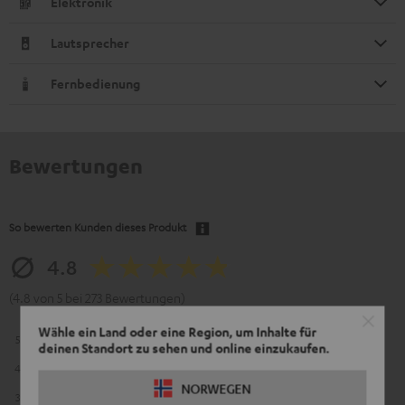
Elektronik
Lautsprecher
Fernbedienung
Bewertungen
So bewerten Kunden dieses Produkt
4.8
(4.8 von 5 bei 273 Bewertungen)
Wähle ein Land oder eine Region, um Inhalte für
5
227
deinen Standort zu sehen und online einzukaufen.
4
39
NORWEGEN
3
6