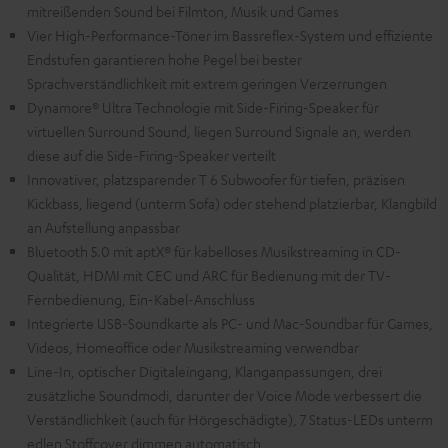
mitreißenden Sound bei Filmton, Musik und Games
Vier High-Performance-Töner im Bassreflex-System und effiziente
Endstufen garantieren hohe Pegel bei bester
Sprachverständlichkeit mit extrem geringen Verzerrungen
Dynamore® Ultra Technologie mit Side-Firing-Speaker für
virtuellen Surround Sound, liegen Surround Signale an, werden
diese auf die Side-Firing-Speaker verteilt
Innovativer, platzsparender T 6 Subwoofer für tiefen, präzisen
Kickbass, liegend (unterm Sofa) oder stehend platzierbar, Klangbild
an Aufstellung anpassbar
Bluetooth 5.0 mit aptX® für kabelloses Musikstreaming in CD-
Qualität, HDMI mit CEC und ARC für Bedienung mit der TV-
Fernbedienung, Ein-Kabel-Anschluss
Integrierte USB-Soundkarte als PC- und Mac-Soundbar für Games,
Videos, Homeoffice oder Musikstreaming verwendbar
Line-In, optischer Digitaleingang, Klanganpassungen, drei
zusätzliche Soundmodi, darunter der Voice Mode verbessert die
Verständlichkeit (auch für Hörgeschädigte), 7 Status-LEDs unterm
edlen Stoffcover dimmen automatisch