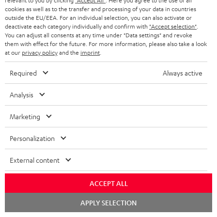
relevant to you by clicking
"Accept All"
. Here you agree to the use of all
cookies as well as to the transfer and processing of your data in countries
8 Wochen Probehören
outside the EU/EEA. For an individual selection, you can also activate or
deactivate each category individually and confirm with
"Accept selection"
.
You can adjust all consents at any time under "Data settings" and revoke
Gratis Rückversand
them with effect for the future. For more information, please also take a look
at our
privacy policy
and the
imprint
.
Inhouse Kundenservice
Required
Always active
Mehr als 45 Jahre Erfahrung
Analysis
Marketing
Personalization
External content
Teufel Blog
Audio-Technologien, HiFi-Trends, Tipps & Tricks
ACCEPT ALL
Chat
Teufel Support
APPLY SELECTION
starten
Support & Kontakt