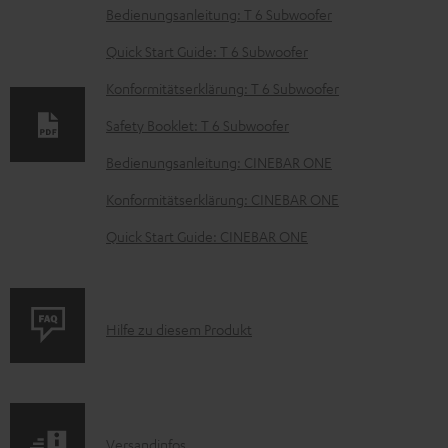
D
Bedienungsanleitung: T 6 Subwoofer
o
Quick Start Guide: T 6 Subwoofer
k
Konformitätserklärung: T 6 Subwoofer
u
Safety Booklet: T 6 Subwoofer
m
e
Bedienungsanleitung: CINEBAR ONE
n
Konformitätserklärung: CINEBAR ONE
t
Quick Start Guide: CINEBAR ONE
e
z
u
P
Hilfe zu diesem Produkt
m
r
H
o
e
d
r
I
Versandinfos