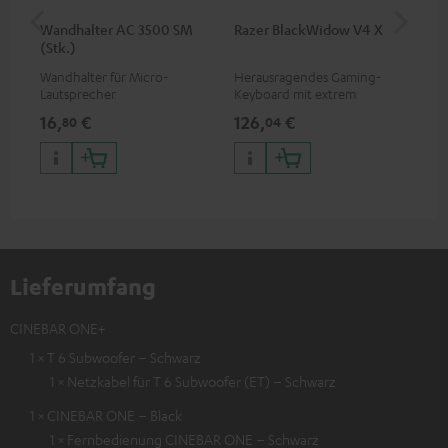
Wandhalter AC 3500 SM
Razer BlackWidow V4 X
Raz
(Stk.)
Wandhalter für Micro-
Herausragendes Gaming-
Kab
Lautsprecher
Keyboard mit extrem
Mau
robusten Doubleshot-ABS-
vie
16,
€
126,
€
12
80
04
Tastenkappen im QWERTZ-
Bel
Layout, Bedruckung nicht
opt
abnutzbar, kabelgebunden
Lieferumfang
CINEBAR ONE+
1 × T 6 Subwoofer – Schwarz
1 × Netzkabel für T 6 Subwoofer (ET) – Schwarz
1 × CINEBAR ONE – Black
1 × Fernbedienung CINEBAR ONE – Schwarz