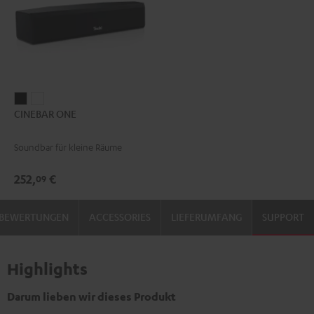
CINEBAR
CINEBAR
CINEBAR ONE
ONE
ONE
Black
White
Soundbar für kleine Räume
252,
€
09
BEWERTUNGEN
ACCESSORIES
LIEFERUMFANG
SUPPORT
Highlights
Darum lieben wir dieses Produkt