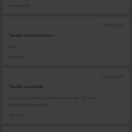
Andreas W.
08.05.2026
Teufel cinestar one +
Top
Markus P.
24.04.2026
Teufel nochmal
Das zur Zeit beste Soundsystem für den PC zum
erschwinglichen Preis.
Martin S.