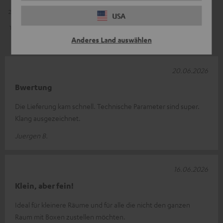
2
0
USA
1
1
Anderes Land auswählen
20.06.2026
Bwertung
Die Lieferung kam schnell. Technische Parameter sind super.
Klang ausgezeichnet.
Juergen B.
16.06.2026
Klein, aber fein!
Ideal für kleinere Räume und für alle die nicht den ganzen
Raum mit Boxen zustellen möchten.