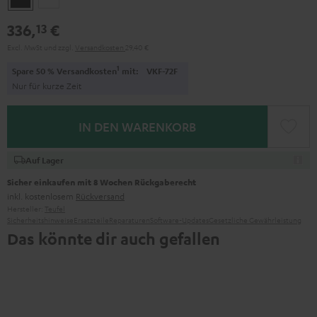
336,
€
13
Excl. MwSt
und zzgl.
Versandkosten
29,40 €
1
Spare 50 % Versandkosten
mit:
VKF-72F
Nur für kurze Zeit
IN DEN WARENKORB
Auf Lager
Sicher einkaufen mit 8 Wochen Rückgaberecht
inkl. kostenlosem
Rückversand
Hersteller:
Teufel
Sicherheitshinweise
Ersatzteile
Reparaturen
Software-Updates
Gesetzliche Gewährleistung
Das könnte dir auch gefallen