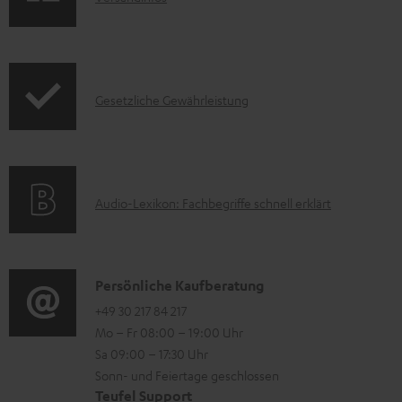
u
u
n
k
n
f
t
t
o
F
e
I
Gesetzliche Gewährleistung
r
A
r
n
m
Q
l
f
a
s
a
o
t
d
A
Audio-Lexikon: Fachbegriffe schnell erklärt
r
i
e
u
m
o
n
d
a
n
i
K
Persönliche Kaufberatung
t
e
o
o
+49 30 217 84 217
i
n
Mo – Fr 08:00 – 19:00 Uhr
-
n
o
z
Sa 09:00 – 17:30 Uhr
L
t
n
u
Sonn- und Feiertage geschlossen
e
a
e
Teufel Support
m