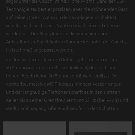
sogar unter die Couch (mind. Höhe 14 cm). Dank der DSP-
Technolgie zaubert er präzisen, aber nie dröhnenden Bass
auf deine Ohren. Wenn du deine Anlage einschaltest,
schaltet sich auch der T 6 automatisch ein und ebenso
wieder aus. Der Klang kann an die verschiedenen
Aufstellungsmöglichkeiten (Raumecke, unter der Couch,
freistehend) angepasst werden.
Zu den weiteren cleveren Details gehören ein großer,
strömungsoptimierter Bassreflexkanal, der auch bei
hohen Pegeln keine Strömungsgeräusche zulässt. Der
versteifte, massive MDF-Korpus mindert Verzerrungen
und der langhubige Tieftöner schafft es in den tiefsten
Keller bis zu einer Grenzfrequenz von 33 Hz (bei -6 dB) und
stellt damit sogar größere Subwoofer in den Schatten.