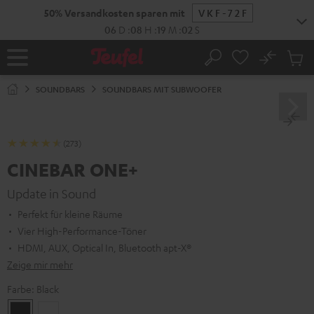
ZUM
50% Versandkosten sparen mit
VKF-72F
NHALT
RINGEN
06
D
:
08
H
:
19
M
:
01
S
No
Abs
Startseite
Suche
Artike
im
SOUNDBARS
SOUNDBARS MIT SUBWOOFER
Waren
(273)
CINEBAR ONE+
Update in Sound
Perfekt für kleine Räume
Vier High-Performance-Töner
HDMI, AUX, Optical In, Bluetooth apt-X®
Zeige mir mehr
Farbe:
Black
Black
White