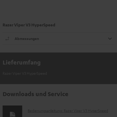
Razer Viper V3 HyperSpeed
Abmessungen
Lieferumfang
Razer Viper V3 HyperSpeed
Downloads und Service
D
Bedienungsanleitung: Razer Viper V3 HyperSpeed