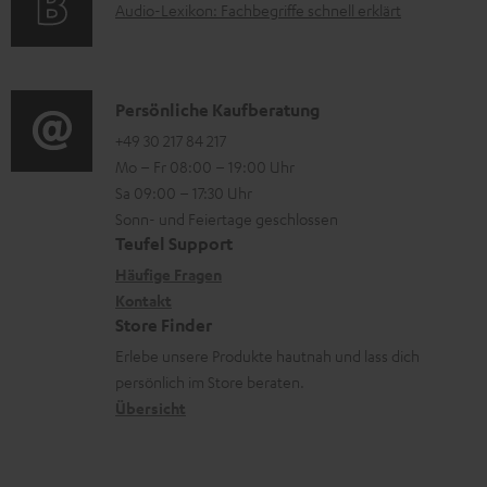
n
A
Audio-Lexikon: Fachbegriffe schnell erklärt
r
i
t
u
m
o
e
d
a
n
r
i
K
Persönliche Kaufberatung
t
e
l
o
o
+49 30 217 84 217
i
n
Mo – Fr 08:00 – 19:00 Uhr
a
-
n
o
z
Sa 09:00 – 17:30 Uhr
d
L
t
n
u
Sonn- und Feiertage geschlossen
e
e
a
e
Teufel Support
m
n
x
k
n
Häufige Fragen
V
i
Kontakt
t
z
e
Store Finder
k
d
u
r
Erlebe unsere Produkte hautnah und lass dich
o
a
r
s
persönlich im Store beraten.
n
t
G
Übersicht
a
e
a
n
n
r
d