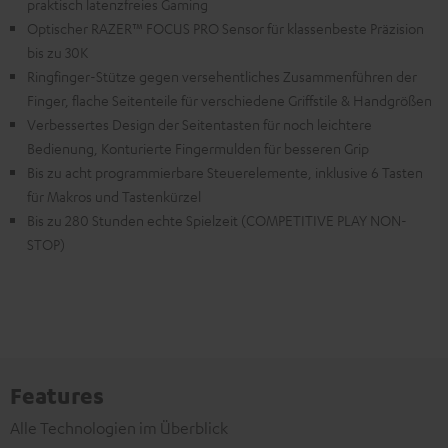
praktisch latenzfreies Gaming
Optischer RAZER™ FOCUS PRO Sensor für klassenbeste Präzision
bis zu 30K
Ringfinger-Stütze gegen versehentliches Zusammenführen der
Finger, flache Seitenteile für verschiedene Griffstile & Handgrößen
Verbessertes Design der Seitentasten für noch leichtere
Bedienung, Konturierte Fingermulden für besseren Grip
Bis zu acht programmierbare Steuerelemente, inklusive 6 Tasten
für Makros und Tastenkürzel
Bis zu 280 Stunden echte Spielzeit (COMPETITIVE PLAY NON-
STOP)
Features
Alle Technologien im Überblick