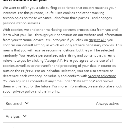
HEIMKINO-KOMPLETTANLAGEN
SUPPORT
d
Teufel Onlineshops
We want to offer you a safe surfing experience that exactly matches your
interests. For this purpose, Teufel uses cookies and other tracking
SOUNDBARS
u
KARRIERE
technologies on these websites - also from third parties - and engages
DEUTSCHLAND
personalization services.
n
STEREO
With cookies, we and other marketing partners process data from you and
PRESSE & MARKETING
g
learn what you like - through your behaviour on our website and information
ÖSTERREICH
SMART HOME
from your terminal device. It's up to you: If you click on
"Reject All"
, you
GESCHÄFTSKUNDEN
confirm our default setting, in which we only activate necessary cookies. This
means that you will receive recommendations, but they will be selected
SCHWEIZ
BLUETOOTH-LAUTSPRECHER
PARTNERPROGRAMM
randomly. You receive personalized advertising and content that is really
relevant to you by clicking
"Accept All"
. Here you agree to the use of all
KOPFHÖRER
cookies as well as to the transfer and processing of your data in countries
NIEDERLANDE
BLOG
outside the EU/EEA. For an individual selection, you can also activate or
deactivate each category individually and confirm with
"Accept selection"
.
BLUETOOTH-KOPFHÖRER
NEWSLETTER
You can adjust all consents at any time under "Data settings" and revoke
BELGIEN
them with effect for the future. For more information, please also take a look
STEREOANLAGEN
at our
privacy policy
and the
imprint
.
STORES
FRANKREICH
LAUTSPRECHER
Required
Always active
DEINE VORTEILE BEI TEUFEL
POLEN
ULTIMA-SERIE
Analysis
TEUFEL STORY
Technische Änderungen, Tippfehler und Irrtum vorbehalten. Das auf unseren
IN-EAR-KOPFHÖRER