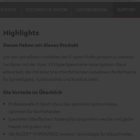
HLIGHTS
TECHNISCHE DATEN
LIEFERUMFANG
SUPPORT
Highlights
Darum lieben wir dieses Produkt
Um den aktuellsten Vorlieben der E-Sport-Profis gerecht zu werden,
hat Razer mit der Viper V3 HyperSpeed eine neue Spitzen-Maus
entwickelt, die mit einer branchenführenden kabellosen Performance
für Schnelligkeit, Funktionalität und Komfort steht.
Die Vorteile im Überblick
Professionelle E-Sport-Maus der absoluten Spitzenklasse,
optimiert für Rechtshänder
Spezielles Oberflächen-Material für angenehm weiche und glatte
Haptik mit gutem Grip
Mit RAZER™ HYPERSPEED wireless Technologie für blitzschnelles,