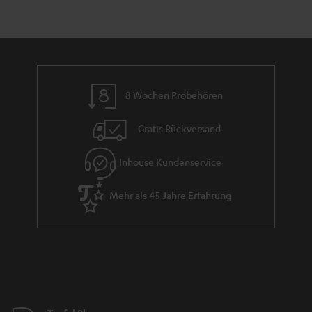
a
n
t
i
e
8 Wochen Probehören
Gratis Rückversand
Inhouse Kundenservice
Mehr als 45 Jahre Erfahrung