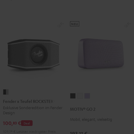
Green
Red
NEU
Fender
MOTIV®
MOTIV®
MOTIV®
x
Fender x Teufel ROCKSTER GO 2
GO
GO
GO
Teufel
Exklusive Sonderedition im Fender
MOTIV® GO 2
2
2
2
Design
ROCKSTER
Night
Silver
Soft
Mobil, elegant, vielseitig
GO
100,
€
83
Deal
Black
White
Lavender
2
109,
24
€
Letzter niedrigster Preis
193,
€
27