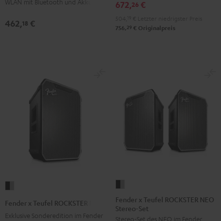
WLAN mit Bluetooth und Akku
672,
€
26
504,
19
€
Letzter niedrigster Preis
462,
€
18
29
756,
€
Originalpreis
Fender
Fender
x
x
Fender x Teufel ROCKSTER NEO
Fender x Teufel ROCKSTER NEO
Stereo-Set
Teufel
Teufel
Exklusive Sonderedition im Fender
Stereo-Set des NEO im Fender
ROCKSTER