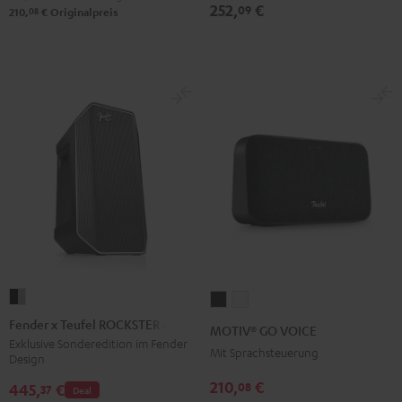
2
252,
€
09
08
210,
€
Originalpreis
Black
&
Steel
Fender
MOTIV®
MOTIV®
x
GO
GO
Fender x Teufel ROCKSTER AIR 2
MOTIV® GO VOICE
Teufel
VOICE
VOICE
Exklusive Sonderedition im Fender
Mit Sprachsteuerung
Design
ROCKSTER
Night
Silver
AIR
210,
€
08
Black
White
445,
€
37
Deal