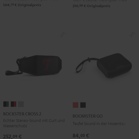
19
504,
€
Originalpreis
08
210,
€
Originalpreis
ROCKSTER
ROCKSTER
ROCKSTER
BOOMSTER
BOOMSTER
CROSS
CROSS
CROSS
GO
GO
ROCKSTER CROSS 2
BOOMSTER GO
2
2
2
Coral
Night
Echter Stereo-Sound mit Gurt und
Teufel Sound in der Hosentasche
Wasserschutz
Black
Black
Light
Red
Black
&
&
Gray
84,
€
03
252,
€
09