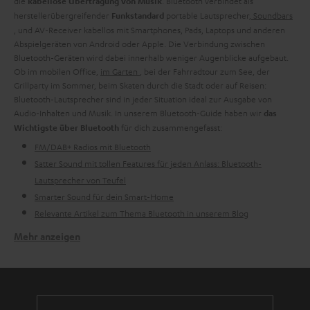
die
. Bluetooth verbindet als
kabellose Übertragung von Musik
herstellerübergreifender
portable Lautsprecher,
Soundbars
Funkstandard
, und AV-Receiver kabellos mit Smartphones, Pads, Laptops und anderen
Abspielgeräten von Android oder Apple. Die Verbindung zwischen
Bluetooth-Geräten wird dabei innerhalb weniger Augenblicke aufgebaut.
Ob im mobilen Office,
im Garten
, bei der Fahrradtour zum See, der
Grillparty im Sommer, beim Skaten durch die Stadt oder auf Reisen:
Bluetooth-Lautsprecher sind in jeder Situation ideal zur Ausgabe von
Audio-Inhalten und Musik. In unserem Bluetooth-Guide haben wir
das
für dich zusammengefasst:
Wichtigste über Bluetooth
FM/DAB+ Radios mit Bluetooth
Satter Sound mit tollen Features für jeden Anlass: Bluetooth-
Lautsprecher von Teufel
Smarter Sound für dein Smart-Home
Relevante Artikel zum Thema Bluetooth in unserem Blog
Mehr anzeigen
FM/DAB+ Radios mit Bluetooth
Das
ist unser Indoor-Allrounder für den besten Sound und
RADIO 3SIXTY
überzeugt mit 360 Grad Sound und knackigem Bass. Das Radio funktioniert
ist stationär (ohne Akku) und kann ins hauseigene WLAN eingebunden
werden. Es lässt sich am Gerät oder über die Teufel Remote App ansteuern