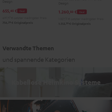
ROCKSTER
Design
Design
NEO
NEO
655,
€
45
Deal
1.260,
€
Stereo-
50
Deal
Black
Set
697,
47
€
Letzter niedrigster Preis
&
1.327,
72
€
Letzter niedrigster Preis
29
756,
€
Originalpreis
Black
59
1.512,
€
Originalpreis
Steel
&
Steel
Verwandte Themen
und spannende Kategorien
Kabellose Heimkino Systeme