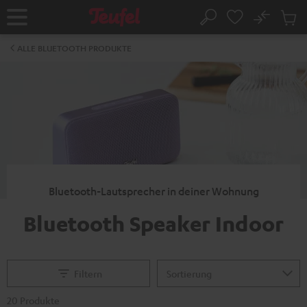
ZUM
NHALT
No
Abs
Startseite
Suche
RINGEN
Artike
im
ALLE BLUETOOTH PRODUKTE
Waren
Bluetooth-Lautsprecher in deiner Wohnung
Bluetooth Speaker Indoor
Filtern
20 Produkte