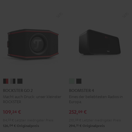
ROCKSTER
ROCKSTER
ROCKSTER
BOOMSTER
BOOMSTER
GO
GO
GO
4
4
ROCKSTER GO 2
BOOMSTER 4
2
2
2
Mint
Night
Macht auch Druck: unser kleinster
Eines der beliebtesten Radios in
ROCKSTER
Europa.
Black
Gray
Night
Green
Black
&
&
Black
109,
€
252,
€
24
09
Red
Black
84,
03
€
Letzter niedrigster Preis
210,
08
€
Letzter niedrigster Preis
04
11
126,
€
Originalpreis
294,
€
Originalpreis