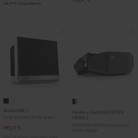
Black
04
126,
€
Originalpreis
&
Steel
Teufel
Teufel
Fender
ONE
ONE
x
Teufel ONE S
Fender x Teufel ROCKSTER
S
S
Teufel
Unser kleinster WLAN-Speaker
CROSS 2
Schwarz
Weiß
ROCKSTER
ROCKSTER CROSS 2 im stylischen
193,
€
27
Fender Design
CROSS
168,
06
€
Letzter niedrigster Preis