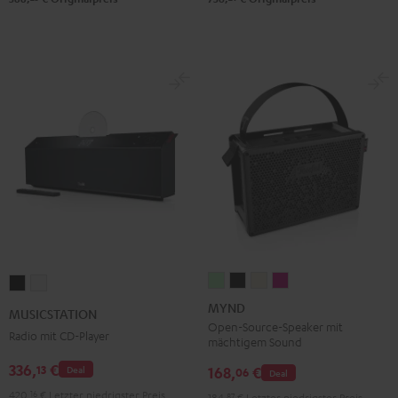
MYND
MYND
MYND
MYND
MUSICSTATION
MUSICSTATION
Light
Warm
Warm
Wild
Schwarz
Weiß
MYND
MUSICSTATION
Mint
Black
White
Berry
Open-Source-Speaker mit
Radio mit CD-Player
mächtigem Sound
336,
€
13
168,
€
Deal
06
Deal
420,
16
€
Letzter niedrigster Preis
184,
87
€
Letzter niedrigster Preis