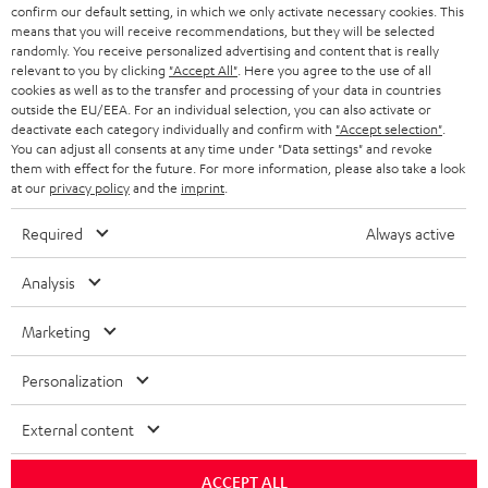
g
zweitem Lautsprecher der jeweiligen Kategorie ist möglich.
confirm our default setting, in which we only activate necessary cookies. This
ÖSTERREICH
SMART HOME
Für die Wahl des für dich passenden stationären Bluetooth-Speakers oder
means that you will receive recommendations, but they will be selected
GESCHÄFTSKUNDEN
tragbaren Lautsprechers mit Bluetooth, nutze einfach unseren
randomly. You receive personalized advertising and content that is really
relevant to you by clicking
"Accept All"
. Here you agree to the use of all
Produktvergleich
und entdecke die besten Speaker in dieser Kategorie für
SCHWEIZ
BLUETOOTH-LAUTSPRECHER
PARTNERPROGRAMM
cookies as well as to the transfer and processing of your data in countries
deine Zwecke.
outside the EU/EEA. For an individual selection, you can also activate or
KOPFHÖRER
deactivate each category individually and confirm with
"Accept selection"
.
WLAN-Lautsprecher
NIEDERLANDE
BLOG
You can adjust all consents at any time under "Data settings" and revoke
Zusätzlich hast du bei vielen unserer Indoor-Speaker auch die Möglichkeit,
them with effect for the future. For more information, please also take a look
BLUETOOTH-KOPFHÖRER
NEWSLETTER
per WLAN zu streamen und über eine App die bequeme Steuerung per
at our
privacy policy
and the
imprint
.
BELGIEN
Smartphone zu nutzen. Verwalte mit der Teufel Raumfeld App oder der
STEREOANLAGEN
Teufel Home App und unseren
STORES
WLAN-Lautsprechern
deine
Required
Always active
Musikbibliothek und wechsele zwischen digitalen Audioquellen, deinen
FRANKREICH
LAUTSPRECHER
Lieblingsradiosendern und natürlich auch Spotify oder Tidal.
DEINE VORTEILE BEI TEUFEL
Analysis
Zahlreiche Tests kamen und kommen immer wieder zu empfehlenden
POLEN
ULTIMA-SERIE
Ergebnissen für Qualität, Leistung und Sound von Teufel Bluetooth-
TEUFEL STORY
Marketing
Lautsprechern, Soundsystemen, portablen wie kabelgebundenen
Technische Änderungen, Tippfehler und Irrtum vorbehalten. Das auf unseren
IN-EAR-KOPFHÖRER
Kopfhörern und anderen Audio Produkten, die du auf unseren
SPANIEN
UNSER MANAGEMENT
Fotos abgebildete Zubehör ist nicht im Lieferumfang enthalten. Etwaige
Personalization
Produktseiten findest.
Entsorgungsgebühren für Batterien sind im Preis inbegriffen.
FANSHOP
NACHHALTIGKEIT
Relevante Artikel zum Thema Bluetooth in unserem
External content
ITALIEN
©2026 Lautsprecher Teufel GmbH - All rights reserved.
Blog:
NEUHEITEN
UNSERE WERTE
ACCEPT ALL
Bluetooth macht drahtlose Audio-Übertragung möglich