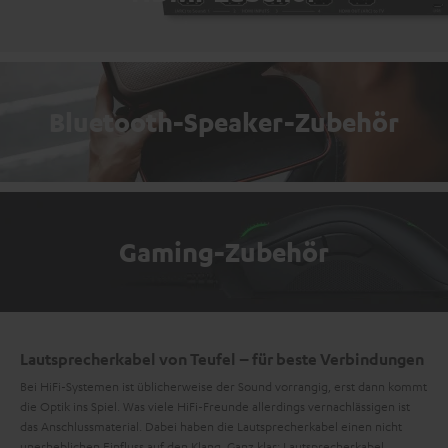
Bluetooth-Speaker-Zubehör
Gaming-Zubehör
Lautsprecherkabel von Teufel – für beste Verbindungen
Bei HiFi-Systemen ist üblicherweise der Sound vorrangig, erst dann kommt
die Optik ins Spiel. Was viele HiFi-Freunde allerdings vernachlässigen ist
das Anschlussmaterial. Dabei haben die Lautsprecherkabel einen nicht
unerheblichen Einfluss auf den Klang. Ganz klar: Lautsprecherkabel