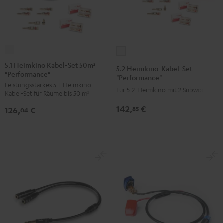
5.1
5.2
Heimkino
Heimkino-
5.1 Heimkino Kabel-Set 50m²
5.2 Heimkino-Kabel-Set
"Performance"
Kabel-
Kabel-
"Performance"
Leistungsstarkes 5.1-Heimkino-
Set
Set
Für 5.2-Heimkino mit 2 Subwoofern
Kabel-Set für Räume bis 50 m²
50m²
"Performance"
142,
€
85
126,
€
"Performance"
04
Weiß
Weiß