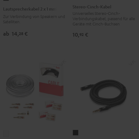
Cinch-
2
Stereo-Cinch-Kabel
Lautsprecherkabel 2 x 1 mm²
Kabel
x
Universelles Stereo-Cinch-
Zur Verbindung von Speakern und
Verbindungskabel, passend für alle
Schwarz
1
Satelliten.
Geräte mit Cinch-Buchsen
mm²
ab
14,
€
28
10,
€
92
Schwarz
Verlängerungskabel
5.1