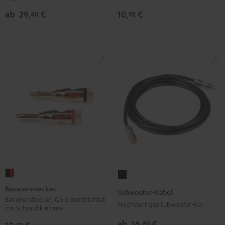
mm²
Schwarz
ab
29,
€
10,
€
40
92
Weiß
Bananenstecker
Subwoofer-
Schwarz
Kabel
Bananenstecker
Subwoofer-Kabel
/
Schwarz
Bananenstecker, Gold beschichtet
Hochwertiges Subwoofer-Kabel
mit Schraubklemme
Rot
ab
16,
€
80
92