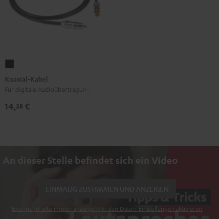
Koaxial-
Kabel
Koaxial-Kabel
Schwarz
Für digitale Audioübertragung
14,
€
28
An dieser Stelle befindet sich ein Video
EINMALIG ZUSTIMMEN UND ANZEIGEN
Externe Inhalte immer anzeigen? In den Daten‑Einstellungen aktivieren