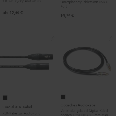
z.B. 4K 50/60p und 4K 3D
Smartphones/Tablets mit USB-C-
Schwarz
Weiß
Port
ab
12,
€
60
14,
€
28
Optisches
Cordial
Audiokabel
XLR-
Optisches Audiokabel
Cordial XLR-Kabel
Schwarz
Kabel
Verbindungskabel Digital-Kabel
XLR‑Kabel zur Audio‑ und
optisch TOSLINK / 3,5-mm-Mini-