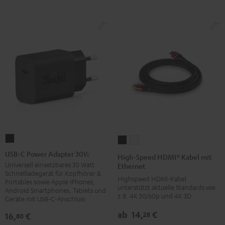
USB-
High-
High-
C
Speed
Speed
USB-C Power Adapter 30W
High-Speed HDMI® Kabel mit
Power
HDMI®
HDMI®
Universell einsetzbares 30 Watt
Ethernet
Schnellladegerät für Kopfhörer &
Adapter
Kabel
Kabel
Highspeed HDMI-Kabel
Portables sowie Apple iPhones,
30W
unterstützt aktuelle Standards wie
mit
mit
Android Smartphones, Tablets und
z.B. 4K 50/60p und 4K 3D
Geräte mit USB-C-Anschluss
Schwarz
Ethernet
Ethernet
Schwarz
Weiß
ab
14,
€
28
16,
€
80