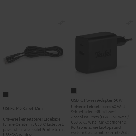
USB-
USB-
C
USB-C Power Adapter 60W
C
Power
Universell einsetzbares 60 Watt
USB-C PD Kabel 1,5m
PD
Schnellladegerät mit zwei
Adapter
Anschluss-Ports (USB-C 60 Watt /
Kabel
Universell einsetzbares Ladekabel
60W
USB-A 7,5 Watt) für Kopfhörer &
für alle Geräte mit USB-C-Ladeport,
1,5m
Portables sowie Laptops und
Schwarz
passend für alle Teufel Produkte mit
Schwarz
weitere Geräte mit bis zu 60 Watt
USB-C-Anschluss