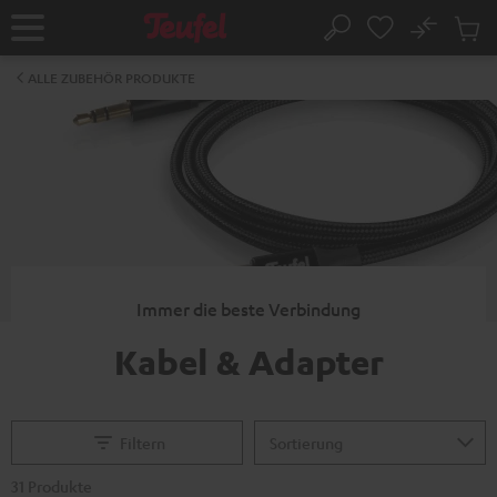
ZUM
NHALT
No
Abs
Startseite
Suche
RINGEN
Artike
im
ALLE ZUBEHÖR PRODUKTE
Waren
Immer die beste Verbindung
Kabel & Adapter
Filtern
31 Produkte