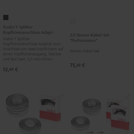
Audio
2.0
Y
Audio Y Splitter
Stereo-
Kopfhöreranschluss Adapter
Splitter
2.0 Stereo-Kabel-Set
Kabel-
Audio Y Splitter
Kopfhöreranschluss
"Performance"
Set
Kopfhöreranschluss Adapter zum
Adapter
Anschluss von zwei Kopfhörern auf
"Performance"
Stereo‑Kabel‑Set
Schwarz
einen Kopfhörerausgang, Stecker
Weiß
und Buchsen: 3,5-mm-Klinke
75,
€
62
12,
€
60