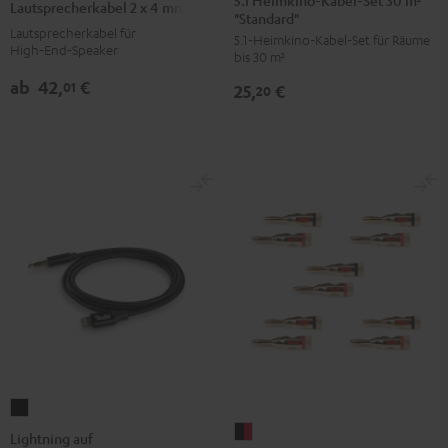
5.1 Heimkino-Kabel-Set 30 m²
Lautsprecherkabel 2 x 4 mm²
"Standard"
Kabel-
x
Lautsprecherkabel für
5.1-Heimkino-Kabel-Set für Räume
Set
4
High‑End‑Speaker
bis 30 m²
30
mm²
ab
42,
€
01
25,
€
m²
20
Weiß
"Standard"
Schwarz
Lightning
auf
Bananenstecker
Lightning auf