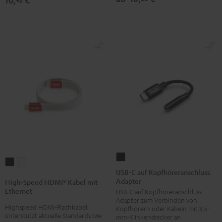
10,
€
USB-
High-
High-
C
USB-C auf Kopfhöreranschluss
Speed
Speed
Adapter
auf
High-Speed HDMI® Kabel mit
HDMI®
HDMI®
Ethernet
USB-C auf Kopfhöreranschluss
Kopfhöreranschluss
Kabel
Kabel
Adapter zum Verbinden von
Adapter
Highspeed HDMI-Flachkabel
Kopfhörern oder Kabeln mit 3,5-
mit
mit
unterstützt aktuelle Standards wie
Schwarz
mm-Klinkenstecker an
Ethernet
Ethernet