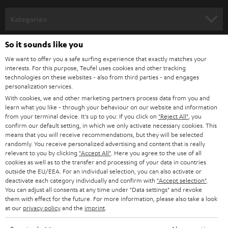
Verschiedene Kabellängen decken kleine und große Räume ab. Zu
n
berücksichtigen wäre hierbei die tatsächliche Laufstrecke des Kabels. Je
Kategorien
länger diese ist, desto dicker sollte das verwendete Boxenkabel sein.
m
Verwandte Themen
HEIMKINO
e
So it sounds like you
Unternehmen
l
We want to offer you a safe surfing experience that exactly matches your
Lautsprecherkabel anschließen: Darauf kommt es an
HEIMKINO-KOMPLETTANLAGEN
interests. For this purpose, Teufel uses cookies and other tracking
SUPPORT
Audiokabel – wissen, was wohin gehört
d
Teufel Onlineshops
technologies on these websites - also from third parties - and engages
Kabel zu kurz? Lautsprecherkabel einfach selbst verlängern
personalization services.
SOUNDBARS
u
KARRIERE
TOSLINK: Optisches Kabel anschließen
With cookies, we and other marketing partners process data from you and
DEUTSCHLAND
n
learn what you like - through your behaviour on our website and information
Kabelbrücken, Bi-Wiring und Bi-Amping: Verständlich erklärt
STEREO
PRESSE & MARKETING
from your terminal device. It's up to you: If you click on
"Reject All"
, you
g
confirm our default setting, in which we only activate necessary cookies. This
ÖSTERREICH
SMART HOME
means that you will receive recommendations, but they will be selected
GESCHÄFTSKUNDEN
randomly. You receive personalized advertising and content that is really
relevant to you by clicking
"Accept All"
. Here you agree to the use of all
SCHWEIZ
BLUETOOTH-LAUTSPRECHER
PARTNERPROGRAMM
cookies as well as to the transfer and processing of your data in countries
outside the EU/EEA. For an individual selection, you can also activate or
KOPFHÖRER
deactivate each category individually and confirm with
"Accept selection"
.
NIEDERLANDE
BLOG
You can adjust all consents at any time under "Data settings" and revoke
them with effect for the future. For more information, please also take a look
BLUETOOTH-KOPFHÖRER
NEWSLETTER
at our
privacy policy
and the
imprint
.
BELGIEN
STEREOANLAGEN
STORES