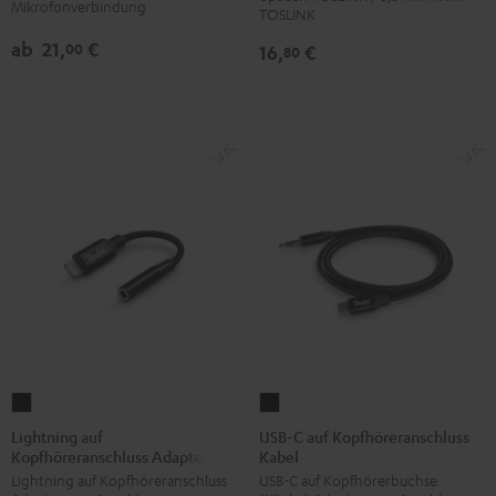
Schwarz
Mikrofonverbindung
TOSLINK
ab
21,
€
00
16,
€
80
Lightning
USB-
auf
C
Lightning auf
USB-C auf Kopfhöreranschluss
Kopfhöreranschluss Adapter
Kabel
Kopfhöreranschluss
auf
Lightning auf Kopfhöreranschluss
USB-C auf Kopfhörerbuchse
Adapter
Kopfhöreranschluss