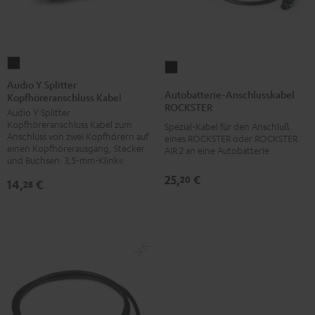
Audio
Autobatterie-
Y
Audio Y Splitter
Anschlusskabel
Autobatterie-Anschlusskabel
Kopfhöreranschluss Kabel
Splitter
ROCKSTER
ROCKSTER
Audio Y Splitter
Kopfhöreranschluss
Schwarz
Kopfhöreranschluss Kabel zum
Spezial-Kabel für den Anschluß
Kabel
Anschluss von zwei Kopfhörern auf
eines ROCKSTER oder ROCKSTER
Schwarz
einen Kopfhörerausgang, Stecker
AIR 2 an eine Autobatterie
und Buchsen: 3,5-mm-Klinke
25,
€
20
14,
€
28