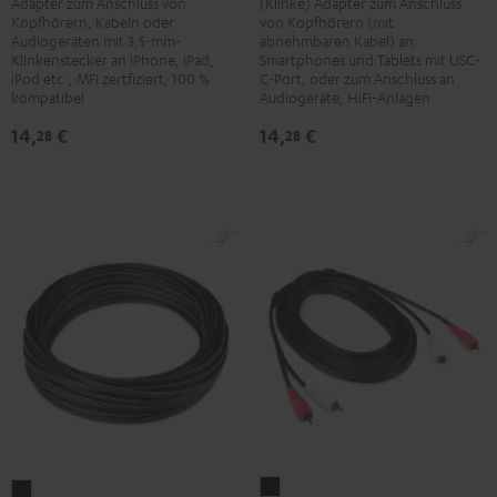
Adapter zum Anschluss von
(Klinke) Adapter zum Anschluss
Schwarz
Kabel
Kopfhörern, Kabeln oder
von Kopfhörern (mit
Schwarz
Audiogeräten mit 3,5-mm-
abnehmbaren Kabel) an
Klinkenstecker an iPhone, iPad,
Smartphones und Tablets mit USC-
iPod etc., MFI zertfiziert, 100 %
C-Port, oder zum Anschluss an
kompatibel
Audiogeräte, HiFi-Anlagen
14,
€
14,
€
28
28
Stereo-
Lautsprecherkabel