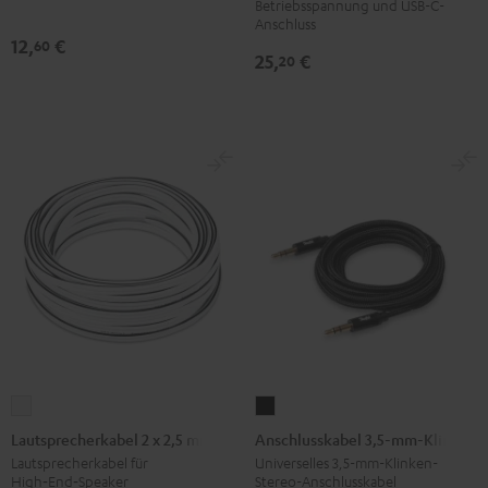
Betriebsspannung und USB-C-
Anschluss
12,
€
60
25,
€
20
Lautsprecherkabel
Anschlusskabel
2
3,5-
Lautsprecherkabel 2 x 2,5 mm²
Anschlusskabel 3,5-mm-Klinke
x
mm-
Lautsprecherkabel für
Universelles 3,5-mm-Klinken-
High‑End‑Speaker
Stereo-Anschlusskabel
2,5
Klinke