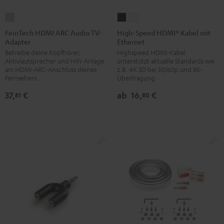
FeinTech
High-
High-
HDMI
Speed
Speed
FeinTech HDMI ARC Audio TV-
High-Speed HDMI® Kabel mit
Adapter
Ethernet
ARC
HDMI®
HDMI®
Betreibe deine Kopfhörer,
Highspeed HDMI-Kabel
Audio
Kabel
Kabel
Aktivlautsprecher und HiFi-Anlage
unterstützt aktuelle Standards wie
TV-
mit
mit
am HDMI-ARC-Anschluss deines
z.B. 4K 3D bei 50/60p und 8K-
Adapter
Ethernet
Ethernet
Fernsehers
Übertragung
Silber
Schwarz
Weiß
37,
€
ab
16,
€
81
80