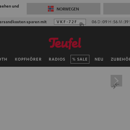
 sehen und
NORWEGEN
ersandkosten sparen mit
VKF-72F
06
D
:
09
H
:
56
M
:
38
OTH
KOPFHÖRER
RADIOS
SALE
NEU
ZUBEHÖ