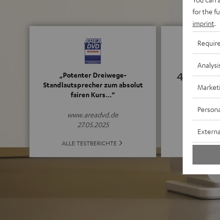
for the f
imprint
.
Requir
Analysi
4.87
„Potenter Dreiwege-
Standlautsprecher zum absolut
Market
fairen Kurs…“
(4.87 von 5 b
Persona
www.areadvd.de
27.05.2025
Externa
ALLE BE
ALLE TESTBERICHTE