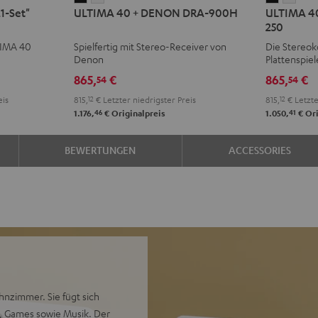
1-Set"
ULTIMA 40 + DENON DRA-900H
ULTIMA 4
40
40
40
40
250
+
+
KOMBO
KOM
TIMA 40
Spielfertig mit Stereo-Receiver von
Die Stereok
DENON
DENON
3
3
Denon
Plattenspiel
DRA-
DRA-
+
+
865,
€
865,
€
54
54
900H
900H
DUAL
DUA
eis
815,
12
€
Letzter niedrigster Preis
815,
12
€
Letzte
Schwarz
Weiß
DT
DT
46
41
1.176,
€
Originalpreis
1.050,
€
Ori
250
250
Schwarz
Weiß
BEWERTUNGEN
ACCESSORIES
nzimmer. Sie fügt sich
n, Games sowie Musik. Der