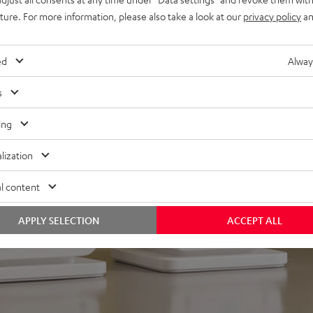
uture. For more information, please also take a look at our
privacy policy
an
ed
Alway
s
ing
ei 184 Bewertungen)
lization
l content
WERTUNGEN
APPLY SELECTION
ACCEPT ALL