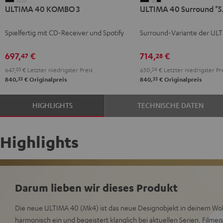
ULTIMA 40 KOMBO 3
ULTIMA 40 Surround "5.
40
40
40
40
KOMBO
KOMBO
Surround
Surround
Spielfertig mit CD-Receiver und Spotify
Surround-Variante der UL
3
3
"5.1-
"5.1-
Schwarz
Weiß
Set"
Set"
697,
€
714,
€
47
28
Schwarz
Weiß
647,
05
€
Letzter niedrigster Preis
630,
24
€
Letzter niedrigster Pr
/
33
33
840,
€
Originalpreis
840,
€
Originalpreis
Schwarz
HIGHLIGHTS
TECHNISCHE DATEN
Highlights
Darum lieben wir dieses Produkt
Die neue ULTIMA 40 (Mk4) ist das neue Designobjekt in deinem Woh
harmonisch ein und begeistert klanglich bei aktuellen Serien, Filme