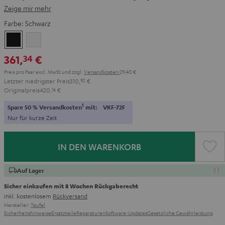
Zeige mir mehr
Farbe:
Schwarz
Schwarz
Weiß
361,
€
34
Preis pro Paar excl. MwSt
und zzgl.
Versandkosten
29,40 €
Letzter niedrigster Preis
310,
92
€
Originalpreis
420,
16
€
1
Spare 50 % Versandkosten
mit:
VKF-72F
Nur für kurze Zeit
IN DEN WARENKORB
Auf Lager
Sicher einkaufen mit 8 Wochen Rückgaberecht
inkl. kostenlosem
Rückversand
Hersteller:
Teufel
Sicherheitshinweise
Ersatzteile
Reparaturen
Software-Updates
Gesetzliche Gewährleistung