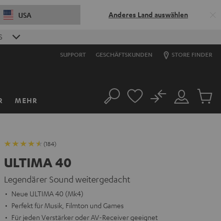
Anderes Land auswählen
USA
S
SUPPORT
GESCHÄFTSKUNDEN
STORE FINDER
No
R
MEHR
Suche
Mein
Artikel
Konto
im
Warenk
(184)
ULTIMA 40
Legendärer Sound weitergedacht
Neue ULTIMA 40 (Mk4)
Perfekt für Musik, Filmton und Games
Für jeden Verstärker oder AV-Receiver geeignet