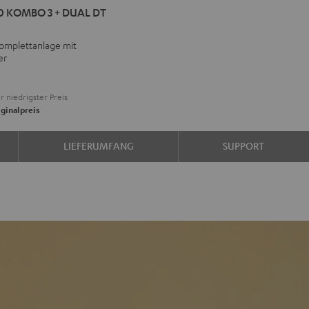
0 KOMBO 3 + DUAL DT
BO
omplettanlage mit
er
L
r niedrigster Preis
ginalpreis
LIEFERUMFANG
SUPPORT