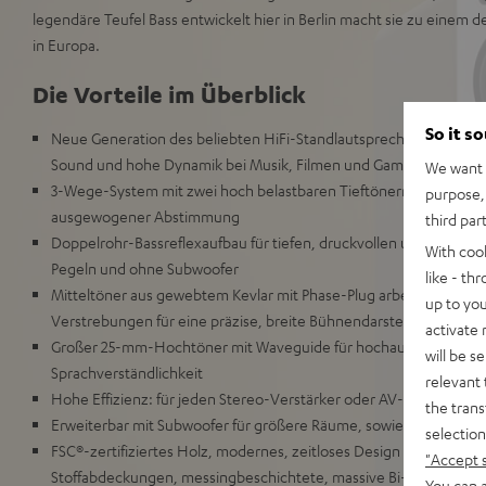
legendäre Teufel Bass entwickelt hier in Berlin macht sie zu einem 
in Europa.
Die Vorteile im Überblick
So it s
Neue Generation des beliebten HiFi-Standlautsprecher-Paars fü
Sound und hohe Dynamik bei Musik, Filmen und Games in Räumen
We want t
3-Wege-System mit zwei hoch belastbaren Tieftönern für hohe, v
purpose, 
ausgewogener Abstimmung
third par
Doppelrohr-Bassreflexaufbau für tiefen, druckvollen und präzisen
With coo
Pegeln und ohne Subwoofer
like - th
Mitteltöner aus gewebtem Kevlar mit Phase-Plug arbeitet in sep
up to you
Verstrebungen für eine präzise, breite Bühnendarstellung
activate
Großer 25-mm-Hochtöner mit Waveguide für hochauflösende, fe
will be s
Sprachverständlichkeit
relevant 
Hohe Effizienz: für jeden Stereo-Verstärker oder AV-Receiver ge
the trans
Erweiterbar mit Subwoofer für größere Räume, sowie zum Surro
selection
FSC®-zertifiziertes Holz, modernes, zeitloses Design mit satinier
"Accept 
Stoffabdeckungen, messingbeschichtete, massive Bi-Wiring/Bi-
You can a