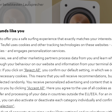
der beliebtesten Lautsprecher
ounds like you
r beeindruckenden Stereo-
 bis 35 m²
o offer you a safe surfing experience that exactly matches your interests.
erzerrungsfreie Pegel bei
Teufel uses cookies and other tracking technologies on these websites - 
ties - and engages personalization services.
 Bass auch bei geringen
kies, we and other marketing partners process data from you and learn w
rough your behaviour on our website and information from your terminal de
arater Kammer mit
: If you click on
"Reject All"
, you confirm our default setting, in which we o
 necessary cookies. This means that you will receive recommendations, bu
ine Höhen und sehr guter
elected randomly. You receive personalized advertising and content that is 
to you by clicking
"Accept All"
. Here you agree to the use of all cookies as 
eignet
fer and processing of your data in countries outside the EU/EEA. For an in
und- und Dolby Atmos®-Set
, you can also activate or deactivate each category individually and confi
ter Lackfront und wertigen
selection"
.
Amping-Schraubanschlüsse
djust all consents at any time under "Data settings" and revoke them with