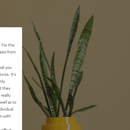
 For this
also from
hat you
vice. It's
nly
t they
really
well as to
dividual
rm with
 effect