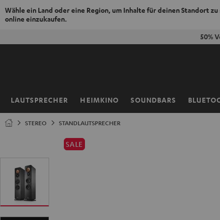
Wähle ein Land oder eine Region, um Inhalte für deinen Standort zu
online einzukaufen.
ZUM
50% V
NHALT
RINGEN
LAUTSPRECHER
HEIMKINO
SOUNDBARS
BLUETO
Startseite
STEREO
STANDLAUTSPRECHER
SALE