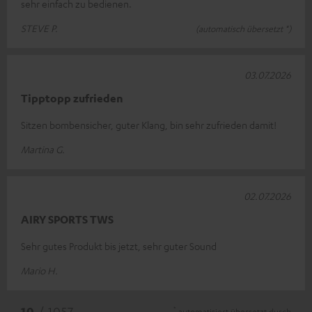
sehr einfach zu bedienen.
STEVE P.
(automatisch übersetzt *)
03.07.2026
Tipptopp zufrieden
Sitzen bombensicher, guter Klang, bin sehr zufrieden damit!
Martina G.
02.07.2026
AIRY SPORTS TWS
Sehr gutes Produkt bis jetzt, sehr guter Sound
Mario H.
*
10
/ 1057
automatisiert übersetzt durch