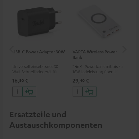
USB-C Power Adapter 30W
VARTA Wireless Power
Fe
Bank
Sy
Universell einsetzbares 30
2-in-1: Powerbank mit bis zu
Hoc
Watt Schnellladegerät für
18W Ladeleistung über USB
Sen
Kopfhörer & Portables sowie
Typ C & Wireless Charger mit
pas
16,
€
29,
€
42
80
40
Apple iPhones, Android
bis zu 10W Ladestrom
Blu
Smartphones, Tablets und
Kom
Geräte mit USB-C-Anschluss
So
Ersatzteile und
Austauschkomponenten