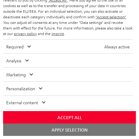
relevant to you by clicking
"Accept All"
. Here you agree to the use of all
g
ÖSTERREICH
cookies as well as to the transfer and processing of your data in countries
SMART HOME
outside the EU/EEA. For an individual selection, you can also activate or
GESCHÄFTSKUNDEN
deactivate each category individually and confirm with
"Accept selection"
.
SCHWEIZ
BLUETOOTH-LAUTSPRECHER
You can adjust all consents at any time under "Data settings" and revoke
PARTNERPROGRAMM
them with effect for the future. For more information, please also take a look
at our
privacy policy
and the
imprint
.
KOPFHÖRER
NIEDERLANDE
BLOG
Required
Always active
BLUETOOTH-KOPFHÖRER
NEWSLETTER
BELGIEN
Analysis
STEREOANLAGEN
STORES
FRANKREICH
Marketing
LAUTSPRECHER
DEINE VORTEILE BEI TEUFEL
Personalization
POLEN
ULTIMA-SERIE
TEUFEL STORY
Technische Änderungen, Tippfehler und Irrtum vorbehalten. Das auf unseren
External content
IN-EAR-KOPFHÖRER
SPANIEN
UNSER MANAGEMENT
Fotos abgebildete Zubehör ist nicht im Lieferumfang enthalten. Etwaige
Entsorgungsgebühren für Batterien sind im Preis inbegriffen.
ACCEPT ALL
FANSHOP
NACHHALTIGKEIT
ITALIEN
©2026 Lautsprecher Teufel GmbH - All rights reserved.
Chat
APPLY SELECTION
NEUHEITEN
starten
UNSERE WERTE