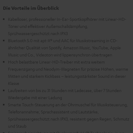
Die Vorteile im Überblick
Kabelloser, professioneller In-Ear-Sportkopfhörer mit Linear-HD-
Töner und effektiver Außenschalldämpfung,
Sprühwassergeschützt nach IPX3
Bluetooth 5.0 mit apt-X® und AAC für Musikstreaming in CD-
ähnlicher Qualität von Spotify, Amazon Music, YouTube, Apple
Music und Co., Videoton wird lippensynchron übertragen
Hoch belastbare Linear-HD-Treiber mit extra weitem
Frequenzgang und Neodym-Magneten für präzise Höhen, warme
Mitten und starkem Kickbass – leistungsstärkster Sound in dieser
Klasse
Laufzeiten von bis zu 31 Stunden mit Ladecase, über 7 Stunden
Wiedergabe mit einer Ladung
Smarte Touch-Steuerung an der Ohrmuschel für Musiksteuerung,
Telefonannahme, Sprachassistent und Lautstärke,
Sprühwassergeschützt nach IPX3, resistent gegen Regen, Schmutz
und Staub
Freisprecheinrichtung mit Qualcomm® cVc™ Technologie, je ein