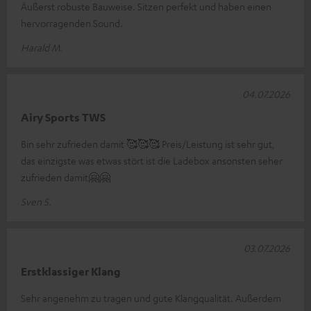
Äußerst robuste Bauweise. Sitzen perfekt und haben einen
hervorragenden Sound.
Harald M.
04.07.2026
Airy Sports TWS
Bin sehr zufrieden damit 🥰🥰🥰 Preis/Leistung ist sehr gut,
das einzigste was etwas stört ist die Ladebox ansonsten seher
zufrieden damit🤗🤗
Sven S.
03.07.2026
Erstklassiger Klang
Sehr angenehm zu tragen und gute Klangqualität. Außerdem