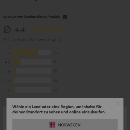
So bewerten Kunden dieses Produkt
4.4
(4.4 von 5 bei 1057 Bewertungen)
5
698
4
207
3
75
2
34
1
43
Wähle ein Land oder eine Region, um Inhalte für
deinen Standort zu sehen und online einzukaufen.
17.07.2026
Top Qualität
NORWEGEN