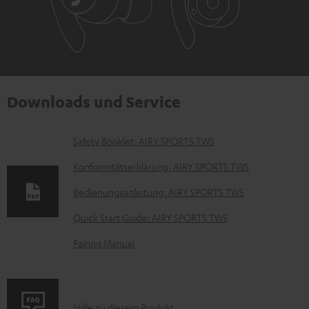
Downloads und Service
D
Safety Booklet: AIRY SPORTS TWS
o
Konformitätserklärung: AIRY SPORTS TWS
k
Bedienungsanleitung: AIRY SPORTS TWS
u
Quick Start Guide: AIRY SPORTS TWS
m
e
Pairing Manual
n
t
e
P
Hilfe zu diesem Produkt