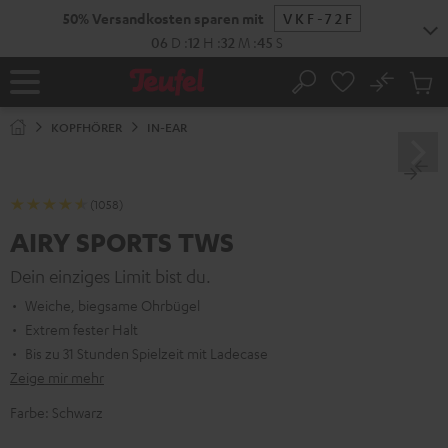
ZUM
50% Versandkosten sparen mit
VKF-72F
NHALT
RINGEN
06
D
:
12
H
:
32
M
:
43
S
No
Abs
Startseite
Suche
Artike
im
KOPFHÖRER
IN-EAR
Waren
(1058)
AIRY SPORTS TWS
Dein einziges Limit bist du.
Weiche, biegsame Ohrbügel
Extrem fester Halt
Bis zu 31 Stunden Spielzeit mit Ladecase
Zeige mir mehr
Farbe:
Schwarz