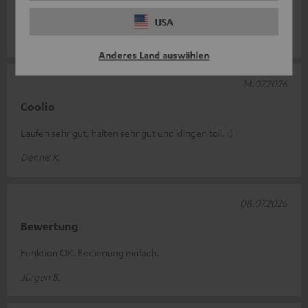
Wie von Teufel gewohnt, Qualität auf höchstem Niveau.
USA
Mariusz S.
Anderes Land auswählen
14.07.2026
Coolio
Laufen sehr gut, halten sehr gut und klingen toll. :)
Dennis K.
08.07.2026
Bewertung
Funktion OK. Bedienung einfach.
Jürgen B.