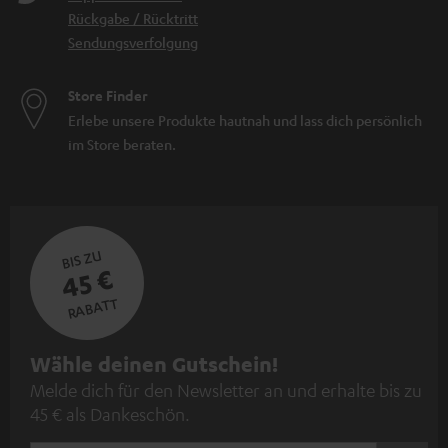
Rückgabe / Rücktritt
Sendungsverfolgung
Store Finder
Erlebe unsere Produkte hautnah und lass dich persönlich
im Store beraten.
BIS ZU
45 €
RABATT
N
Wähle deinen Gutschein!
Melde dich für den Newsletter an und erhalte bis zu
e
45 € als Dankeschön.
w