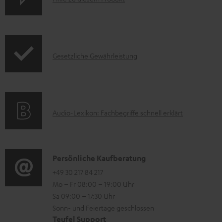
z
r
u
o
m
d
I
Gesetzliche Gewährleistung
H
u
n
e
k
f
r
t
o
u
F
A
Audio-Lexikon: Fachbegriffe schnell erklärt
r
n
A
u
m
t
Q
d
a
e
s
i
K
Persönliche Kaufberatung
t
r
o
o
+49 30 217 84 217
i
l
Mo – Fr 08:00 – 19:00 Uhr
-
n
o
a
Sa 09:00 – 17:30 Uhr
L
t
n
d
Sonn- und Feiertage geschlossen
e
a
e
Teufel Support
e