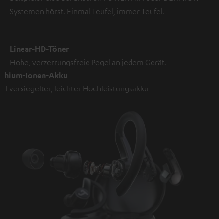
Systemen hörst. Einmal Teufel, immer Teufel.
Linear-HD-Töner
Hohe, verzerrungsfreie Pegel an jedem Gerät.
ithium-Ionen-Akku
oll versiegelter, leichter Hochleistungsakku