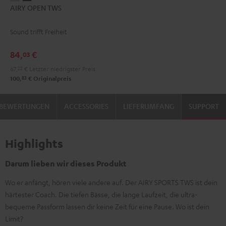
AIRY OPEN TWS
OPEN
OPEN
TWS
TWS
Sound trifft Freiheit
Moon
Night
Gray
Black
84,
€
03
67,
22
€
Letzter niedrigster Preis
83
100,
€
Originalpreis
BEWERTUNGEN
ACCESSORIES
LIEFERUMFANG
SUPPORT
Highlights
Darum lieben wir dieses Produkt
Wo er anfängt, hören viele andere auf. Der AIRY SPORTS TWS ist dein
härtester Coach. Die tiefen Bässe, die lange Laufzeit, die ultra-
bequeme Passform lassen dir keine Zeit für eine Pause. Wo ist dein
Limit?