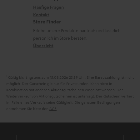
x
k
n
Häufige Fragen
n
i
Kontakt
t
z
Store Finder
k
d
u
Erlebe unsere Produkte hautnah und lass dich
o
a
r
persönlich im Store beraten.
n
t
G
Übersicht
e
a
n
r
a
1
Gültig bis längstens zum 15.08.2026 23:59 Uhr.
Eine Barauszahlung ist nicht
n
möglich. Der Gutschein gilt nur für Privatkunden. Kann nicht in
Kombination mit anderen Aktionsgutscheinen eingelöst werden. Der
t
Weiterverkauf von Aktionsgutscheinen ist untersagt. Der Gutschein verliert
i
im Falle eines Verkaufs seine Gültigkeit. Die genauen Bedingungen
entnehmen Sie bitte den
AGB
.
e