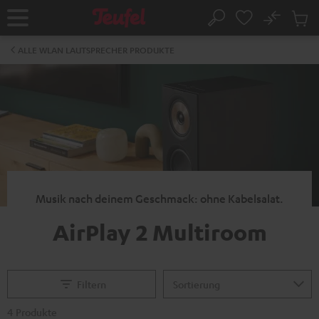
ZUM
NHALT
No
Abs
Startseite
Suche
RINGEN
Artike
im
ALLE WLAN LAUTSPRECHER PRODUKTE
Waren
Musik nach deinem Geschmack: ohne Kabelsalat.
AirPlay 2 Multiroom
Filtern
4 Produkte