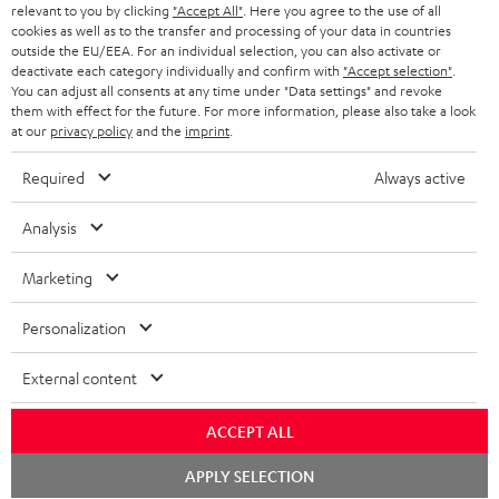
relevant to you by clicking
"Accept All"
. Here you agree to the use of all
Audio genießen.
cookies as well as to the transfer and processing of your data in countries
Verbessere dein Klangerlebnis mit unserem AirPlay 2-Lautsprecher, und
BIS ZU
outside the EU/EEA. For an individual selection, you can also activate or
45 €
entdecke die Zukunft der Audiotechnik. Tauche ein in eine Welt voller
deactivate each category individually and confirm with
"Accept selection"
.
Musik, wie nie zuvor.
You can adjust all consents at any time under "Data settings" and revoke
RABATT
them with effect for the future. For more information, please also take a look
Bestelle jetzt deinen AirPlay 2-Lautsprecher von Teufel und bring mit dem
at our
privacy policy
and the
imprint
.
MOTIV® HOME deinen Sound auf die nächste Stufe!
N
Wähle deinen Gutschein!
Verwandte Themen in unserem Blog:
Required
Always active
Melde dich für den Newsletter an und erhalte bis zu
e
ALAC – Apples Alternative zu FLAC
45 € als Dankeschön.
w
Analysis
AirPlay 2: Was kann Apples Streaming-Architektur und welche Geräte sind
kompatibel?
s
Marketing
Kabellose Lautsprecher: Wie funktionieren die eigentlich?
JETZT
EMAIL
l
ANME
Musik-Streaming-Dienste im Vergleich: Wie hörst du?
WIDGET
e
Personalization
NAS-Streaming-Server: Privat-Cloud – nicht nur für Teufel Streaming
t
Musik-streamen, aber bitte kostenlos! 7 Anbieter, bei denen Musik nichts
External content
kostet
t
e
ACCEPT ALL
r
Chat
APPLY SELECTION
starten