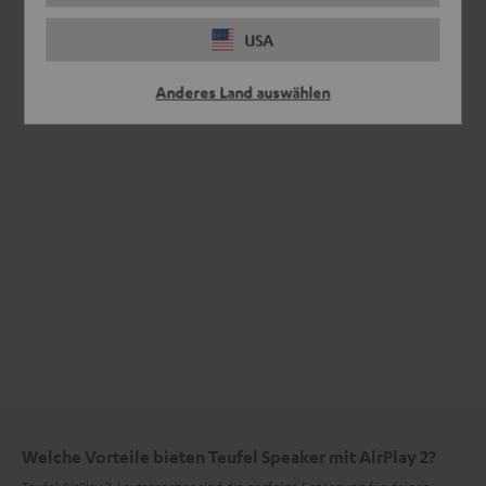
USA
Anderes Land auswählen
Welche Vorteile bieten Teufel Speaker mit AirPlay 2?
Teufel AirPlay 2-Lautsprecher sind die perfekte Ergänzung für deinen