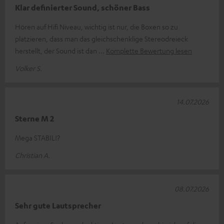
Klar definierter Sound, schöner Bass
Hören auf Hifi Niveau, wichtig ist nur, die Boxen so zu
platzieren, dass man das gleichschenklige Stereodreieck
herstellt, der Sound ist dan
Komplette Bewertung lesen
Volker S.
14.07.2026
Sterne M 2
Mega STABIL!?
Christian A.
08.07.2026
Sehr gute Lautsprecher