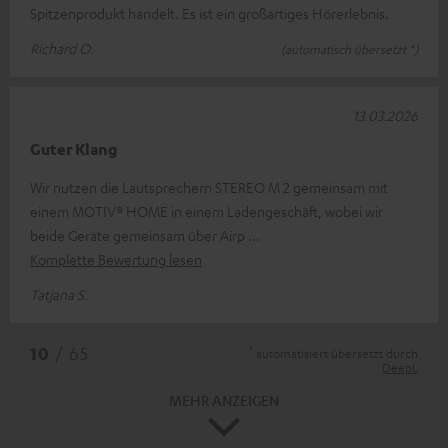
Spitzenprodukt handelt. Es ist ein großartiges Hörerlebnis.
Richard O.
(automatisch übersetzt *)
13.03.2026
Guter Klang
Wir nutzen die Lautsprechern STEREO M 2 gemeinsam mit
einem MOTIV® HOME in einem Ladengeschäft, wobei wir
beide Geräte gemeinsam über Airp
Komplette Bewertung lesen
Tatjana S.
*
10
/ 65
automatisiert übersetzt durch
DeepL
MEHR ANZEIGEN