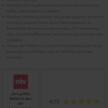
Multiroom: höre Musik in verschiedenen Räumen mit weiteren
AirPlay 2 oder Google Cast Speakern
Kabellose Verbindung zwischen den beiden Speakern, bei echtem,
chirurgisch präzisem Stereo-Sound, Näherungssensor am
Bedienfeld für Beleuchtung, Stationstasten, FSC®-zertifiziertes
Holz, recycelte Stofffasern der Tönerabdeckung, moderner, edler
Schleiflack
Hinweis: die STEREO M 2 sind nicht mit Produkten aus der Teufel
Streaming / Raumfeld Serie oder der Teufel Raumfeld App
kompatibel
„Ihre größte
Stärke ist aber
4.72
der