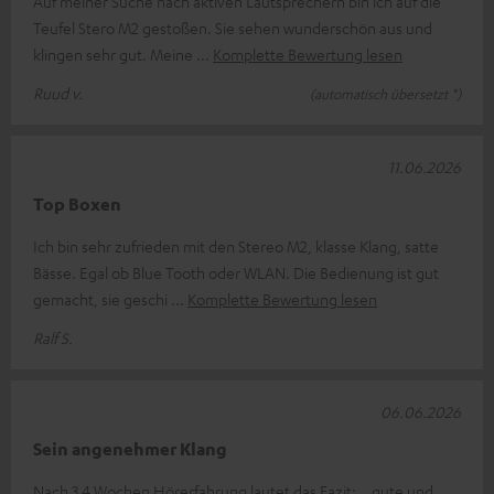
Auf meiner Suche nach aktiven Lautsprechern bin ich auf die
Teufel Stero M2 gestoßen. Sie sehen wunderschön aus und
klingen sehr gut. Meine
Komplette Bewertung lesen
Ruud v.
(automatisch übersetzt *)
11.06.2026
Top Boxen
Ich bin sehr zufrieden mit den Stereo M2, klasse Klang, satte
Bässe. Egal ob Blue Tooth oder WLAN. Die Bedienung ist gut
gemacht, sie geschi
Komplette Bewertung lesen
Ralf S.
06.06.2026
Sein angenehmer Klang
Nach 3,4 Wochen Hörerfahrung lautet das Fazit: …gute und