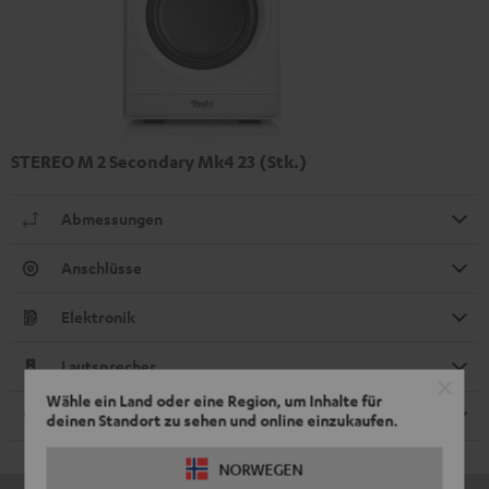
STEREO M 2 Secondary Mk4 23 (Stk.)
Abmessungen
Anschlüsse
Elektronik
Lautsprecher
Wähle ein Land oder eine Region, um Inhalte für
Kabel
deinen Standort zu sehen und online einzukaufen.
NORWEGEN