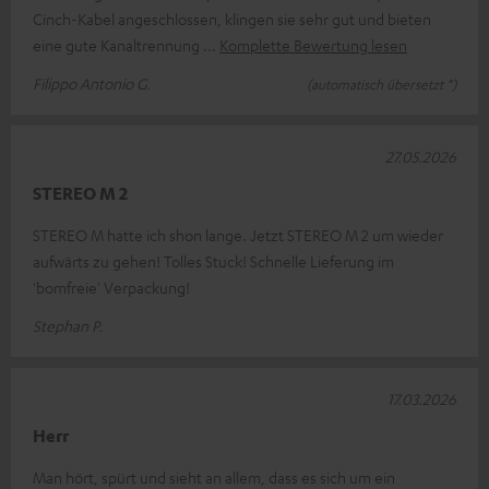
Cinch-Kabel angeschlossen, klingen sie sehr gut und bieten
eine gute Kanaltrennung
Komplette Bewertung lesen
Filippo Antonio G.
(automatisch übersetzt *)
27.05.2026
STEREO M 2
STEREO M hatte ich shon lange. Jetzt STEREO M 2 um wieder
aufwärts zu gehen! Tolles Stuck! Schnelle Lieferung im
'bomfreie' Verpackung!
Stephan P.
17.03.2026
Herr
Man hört, spürt und sieht an allem, dass es sich um ein