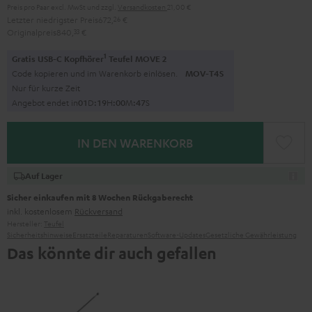
Preis pro Paar excl. MwSt
und zzgl.
Versandkosten
21,00 €
Letzter niedrigster Preis
672,
26
€
Originalpreis
840,
33
€
1
Gratis USB-C Kopfhörer
Teufel MOVE 2
Code kopieren und im Warenkorb einlösen.
MOV-T4S
Nur für kurze Zeit
Angebot endet in
0
1
D
:
1
9
H
:
0
0
M
:
4
6
S
IN DEN WARENKORB
Auf Lager
Sicher einkaufen mit 8 Wochen Rückgaberecht
inkl. kostenlosem
Rückversand
Hersteller:
Teufel
Sicherheitshinweise
Ersatzteile
Reparaturen
Software-Updates
Gesetzliche Gewährleistung
Das könnte dir auch gefallen