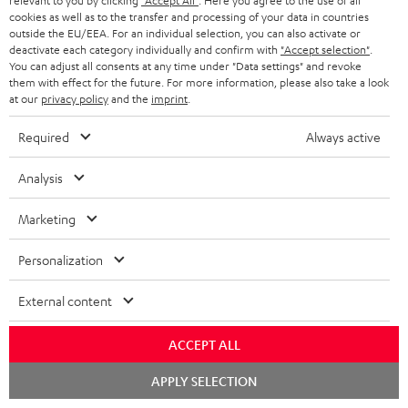
relevant to you by clicking
"Accept All"
. Here you agree to the use of all
cookies as well as to the transfer and processing of your data in countries
outside the EU/EEA. For an individual selection, you can also activate or
deactivate each category individually and confirm with
"Accept selection"
.
You can adjust all consents at any time under "Data settings" and revoke
them with effect for the future. For more information, please also take a look
Teufel Blog
at our
privacy policy
and the
imprint
.
Audio-Technologien, HiFi-Trends, Tipps & Tricks
Required
Always active
Teufel Support
Analysis
Support & Kontakt
Rückgabe / Rücktritt
Marketing
Sendungsverfolgung
Personalization
Store Finder
External content
Erlebe unsere Produkte hautnah und lass dich persönlich
im Store beraten.
ACCEPT ALL
Chat
APPLY SELECTION
starten