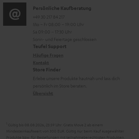
a
n
t
i
K
Persönliche Kaufberatung
t
e
.
o
o
+49 30 217 84 217
i
n
Mo – Fr 08:00 – 19:00 Uhr
l
-
n
o
z
Sa 09:00 – 17:30 Uhr
i
L
t
n
u
Sonn- und Feiertage geschlossen
n
e
a
e
Teufel Support
m
k
x
k
n
Häufige Fragen
V
s
i
Kontakt
t
z
e
Store Finder
.
k
d
u
r
Erlebe unsere Produkte hautnah und lass dich
t
o
a
r
s
persönlich im Store beraten.
i
n
t
G
Übersicht
a
t
e
a
n
l
n
r
d
e
a
1
Gültig bis 08.08.2026, 23:59 Uhr. Gratis Move 2 ab einem
_
n
Mindesteinkaufswert von 300 EUR. Gültig nur beim Kauf ausgewählter
h
Produkte bzw. für Bestellungen mit teilnahmeberechtigten Produkten.