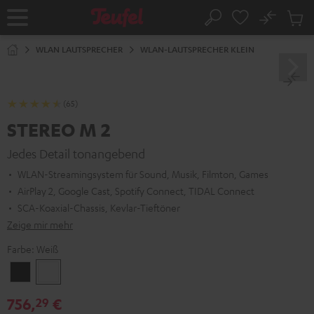
ZUM
NHALT
No
Abs
Startseite
Suche
RINGEN
Artike
im
WLAN LAUTSPRECHER
WLAN-LAUTSPRECHER KLEIN
Waren
(65)
STEREO M 2
Jedes Detail tonangebend
WLAN-Streamingsystem für Sound, Musik, Filmton, Games
AirPlay 2, Google Cast, Spotify Connect, TIDAL Connect
SCA-Koaxial-Chassis, Kevlar-Tieftöner
Zeige mir mehr
Farbe:
Weiß
Schwarz
Weiß
756,
€
29