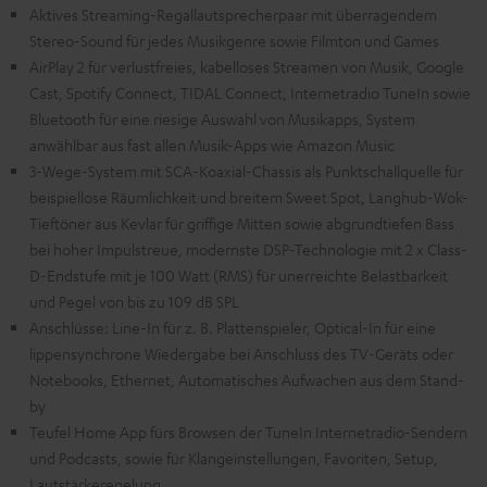
Aktives Streaming-Regallautsprecherpaar mit überragendem
Stereo-Sound für jedes Musikgenre sowie Filmton und Games
AirPlay 2 für verlustfreies, kabelloses Streamen von Musik, Google
Cast, Spotify Connect, TIDAL Connect, Internetradio TuneIn sowie
Bluetooth für eine riesige Auswahl von Musikapps, System
anwählbar aus fast allen Musik-Apps wie Amazon Music
3-Wege-System mit SCA-Koaxial-Chassis als Punktschallquelle für
beispiellose Räumlichkeit und breitem Sweet Spot, Langhub-Wok-
Tieftöner aus Kevlar für griffige Mitten sowie abgrundtiefen Bass
bei hoher Impulstreue, modernste DSP-Technologie mit 2 x Class-
D-Endstufe mit je 100 Watt (RMS) für unerreichte Belastbarkeit
und Pegel von bis zu 109 dB SPL
Anschlüsse: Line-In für z. B. Plattenspieler, Optical-In für eine
lippensynchrone Wiedergabe bei Anschluss des TV-Geräts oder
Notebooks, Ethernet, Automatisches Aufwachen aus dem Stand-
by
Teufel Home App fürs Browsen der TuneIn Internetradio-Sendern
und Podcasts, sowie für Klangeinstellungen, Favoriten, Setup,
Lautstärkeregelung