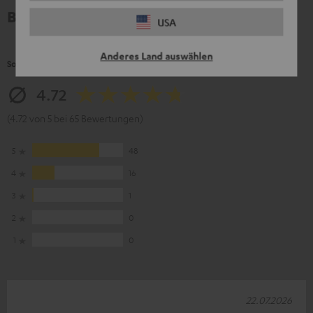
Bewertungen
USA
Anderes Land auswählen
So bewerten Kunden dieses Produkt
4.72
(4.72 von 5 bei 65 Bewertungen)
5
48
4
16
3
1
2
0
1
0
22.07.2026