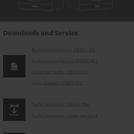
Downloads und Service
D
Bedienungsanleitung: STEREO M 2
o
Konformitätserklärung: STEREO M 2
k
Quick Start Guide: STEREO M 2
u
Safety Booklet: STEREO M 2
m
e
n
p
Teufel Home App - Google Play
t
a
Teufel Home App - Apple App Store
e
g
z
e