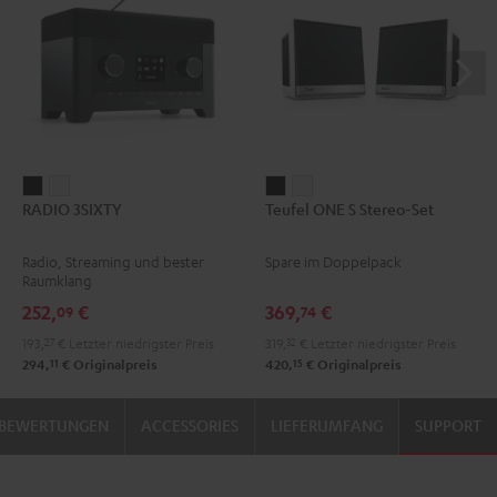
RADIO
RADIO
Teufel
Teufel
RADIO 3SIXTY
Teufel ONE S Stereo-Set
3SIXTY
3SIXTY
ONE
ONE
Schwarz
Weiß
S
S
Radio, Streaming und bester
Spare im Doppelpack
Stereo-
Stereo-
Raumklang
Set
Set
252,
€
369,
€
09
74
Schwarz
Weiß
193,
27
€
Letzter niedrigster Preis
319,
32
€
Letzter niedrigster Preis
11
15
294,
€
Originalpreis
420,
€
Originalpreis
BEWERTUNGEN
ACCESSORIES
LIEFERUMFANG
SUPPORT