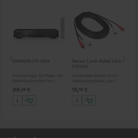
YAMAHA CD-S303
Stereo-Cinch-Kabel 3.0m -
K&
C7030A
(St
Hochwertiger CD-Player mit
Universelles Stereo-Cinch-
K&M
beeindruckendem Sound und
Verbindungskabel, passend
für
wertiger Verarbeitung
für alle Geräte mit Cinch-
von
318,
€
10,
€
84
49
92
Buchsen