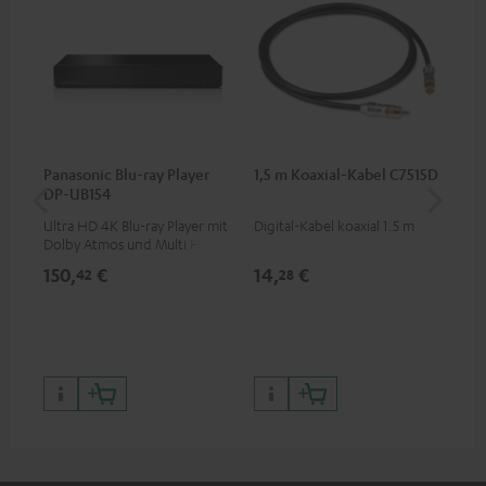
Panasonic Blu-ray Player
1,5 m Koaxial-Kabel C7515D
1,5
DP-UB154
C7
Ultra HD 4K Blu-ray Player mit
Digital-Kabel koaxial 1.5 m
Ver
Dolby Atmos und Multi HDR-
Kab
Unterstützung inklusive
mm
150,
€
14,
€
16
42
28
HDR10+ für eine überragende
Bildqualität mit lebensechten
Kontrasten und Farben