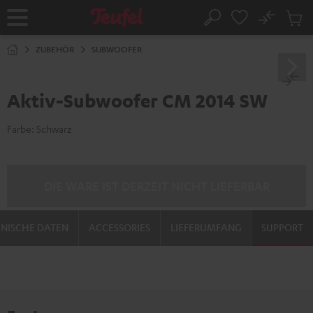
ZUM
NHALT
No
Abs
Startseite
Suche
RINGEN
Artike
im
ZUBEHÖR
SUBWOOFER
Waren
Aktiv-Subwoofer CM 2014 SW
Farbe:
Schwarz
DIE WARE IST DERZEIT NICHT LIEFERBAR
NISCHE DATEN
ACCESSORIES
LIEFERUMFANG
SUPPORT