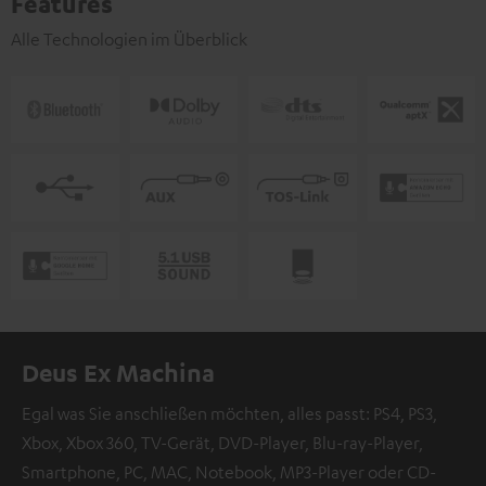
Features
Alle Technologien im Überblick
Deus Ex Machina
Egal was Sie anschließen möchten, alles passt: PS4, PS3,
Xbox, Xbox 360, TV-Gerät, DVD-Player, Blu-ray-Player,
Smartphone, PC, MAC, Notebook, MP3-Player oder CD-