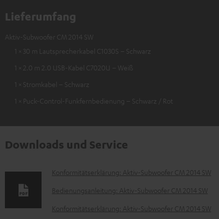
Lieferumfang
Aktiv-Subwoofer CM 2014 SW
1 × 30 m Lautsprecherkabel C1030S – Schwarz
1 × 2.0 m 2.0 USB-Kabel C7020U – Weiß
1 × Stromkabel – Schwarz
1 × Puck-Control-Funkfernbedienung – Schwarz / Rot
Downloads und Service
D
Konformitätserklärung: Aktiv-Subwoofer CM 2014 SW
o
Bedienungsanleitung: Aktiv-Subwoofer CM 2014 SW
k
Konformitätserklärung: Aktiv-Subwoofer CM 2014 SW
u