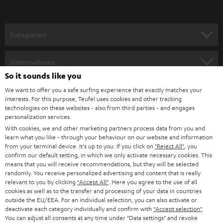
r
a
n
Kategorien
m
HEIMKINO
e
Unternehmen
l
So it sounds like you
HEIMKINO-KOMPLETTANLAGEN
SUPPORT
d
Teufel Onlineshops
We want to offer you a safe surfing experience that exactly matches your
interests. For this purpose, Teufel uses cookies and other tracking
SOUNDBARS
u
KARRIERE
technologies on these websites - also from third parties - and engages
DEUTSCHLAND
personalization services.
n
STEREO
With cookies, we and other marketing partners process data from you and
PRESSE & MARKETING
g
learn what you like - through your behaviour on our website and information
ÖSTERREICH
SMART HOME
from your terminal device. It's up to you: If you click on
"Reject All"
, you
GESCHÄFTSKUNDEN
confirm our default setting, in which we only activate necessary cookies. This
means that you will receive recommendations, but they will be selected
SCHWEIZ
BLUETOOTH-LAUTSPRECHER
PARTNERPROGRAMM
randomly. You receive personalized advertising and content that is really
relevant to you by clicking
"Accept All"
. Here you agree to the use of all
KOPFHÖRER
cookies as well as to the transfer and processing of your data in countries
NIEDERLANDE
BLOG
outside the EU/EEA. For an individual selection, you can also activate or
deactivate each category individually and confirm with
"Accept selection"
.
BLUETOOTH-KOPFHÖRER
NEWSLETTER
You can adjust all consents at any time under "Data settings" and revoke
BELGIEN