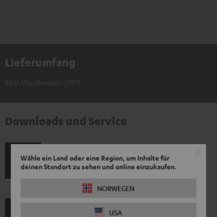
Lieferumfang
K&M Mikrofonstativ 27915
Downloads und Service
Wähle ein Land oder eine Region, um Inhalte für
P
Hilfe zu diesem Produkt
deinen Standort zu sehen und online einzukaufen.
r
NORWEGEN
o
d
USA