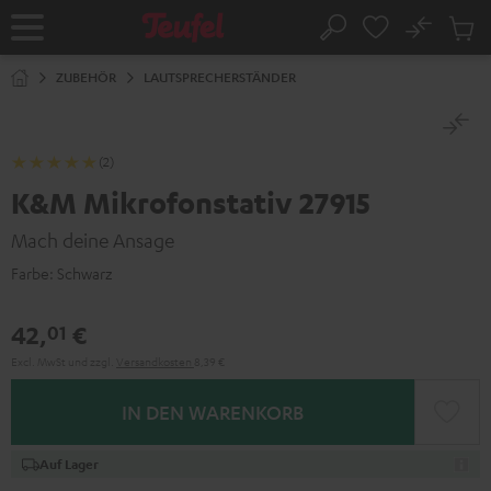
ZUM
NHALT
No
Abs
Startseite
Suche
RINGEN
Artike
im
ZUBEHÖR
LAUTSPRECHERSTÄNDER
Waren
(2)
K&M Mikrofonstativ 27915
Mach deine Ansage
Farbe:
Schwarz
42,
€
01
Excl. MwSt
und zzgl.
Versandkosten
8,39 €
IN DEN WARENKORB
Auf Lager