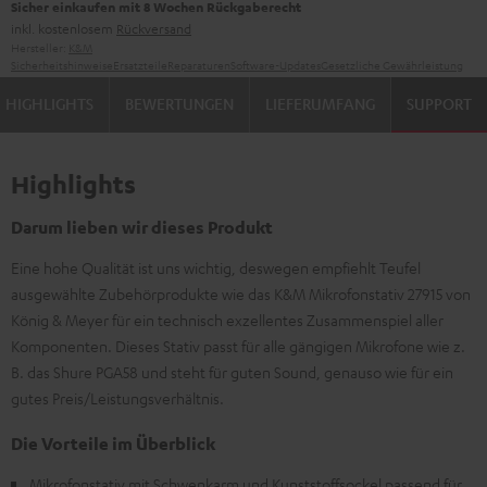
Sicher einkaufen mit 8 Wochen Rückgaberecht
inkl. kostenlosem
Rückversand
Hersteller:
K&M
Sicherheitshinweise
Ersatzteile
Reparaturen
Software-Updates
Gesetzliche Gewährleistung
HIGHLIGHTS
BEWERTUNGEN
LIEFERUMFANG
SUPPORT
Highlights
Darum lieben wir dieses Produkt
Eine hohe Qualität ist uns wichtig, deswegen empfiehlt Teufel
ausgewählte Zubehörprodukte wie das K&M Mikrofonstativ 27915 von
König & Meyer für ein technisch exzellentes Zusammenspiel aller
Komponenten. Dieses Stativ passt für alle gängigen Mikrofone wie z.
B. das Shure PGA58 und steht für guten Sound, genauso wie für ein
gutes Preis/Leistungsverhältnis.
Die Vorteile im Überblick
Mikrofonstativ mit Schwenkarm und Kunststoffsockel passend für