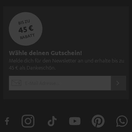
BIS ZU
45 €
RABATT
N
Wähle deinen Gutschein!
Melde dich für den Newsletter an und erhalte bis zu
e
45 € als Dankeschön.
w
s
JETZT
EMAIL
l
ANME
WIDGET
e
t
t
e