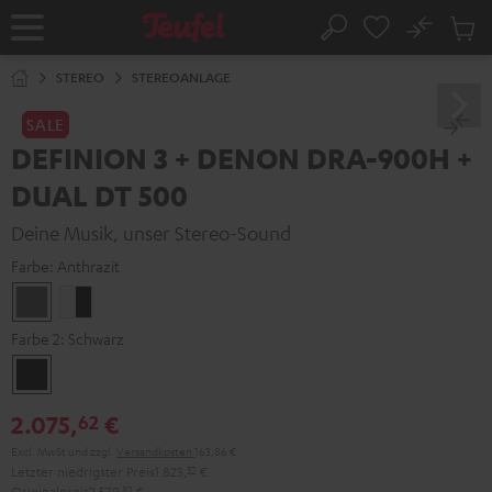
ZUM
NHALT
No
Abs
Startseite
Suche
RINGEN
Artike
im
STEREO
STEREOANLAGE
Waren
SALE
DEFINION 3 + DENON DRA-900H +
DUAL DT 500
Deine Musik, unser Stereo-Sound
Farbe:
Anthrazit
Anthrazit
Weiß
/
Farbe 2:
Schwarz
Schwarz
Schwarz
2.075,
€
62
Excl. MwSt
und zzgl.
Versandkosten
163,86 €
Letzter niedrigster Preis
1.823,
52
€
Originalpreis
2.579,
82
€