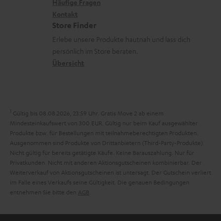
x
k
n
Häufige Fragen
V
i
Kontakt
t
z
e
Store Finder
k
d
u
r
Erlebe unsere Produkte hautnah und lass dich
o
a
r
s
persönlich im Store beraten.
n
t
G
Übersicht
a
e
a
n
n
r
d
a
1
Gültig bis 08.08.2026, 23:59 Uhr. Gratis Move 2 ab einem
n
Mindesteinkaufswert von 300 EUR. Gültig nur beim Kauf ausgewählter
Produkte bzw. für Bestellungen mit teilnahmeberechtigten Produkten.
t
Ausgenommen sind Produkte von Drittanbietern (Third-Party-Produkte).
i
Nicht gültig für bereits getätigte Käufe. Keine Barauszahlung. Nur für
Privatkunden. Nicht mit anderen Aktionsgutscheinen kombinierbar. Der
e
Weiterverkauf von Aktionsgutscheinen ist untersagt. Der Gutschein verliert
im Falle eines Verkaufs seine Gültigkeit. Die genauen Bedingungen
entnehmen Sie bitte den
AGB
.