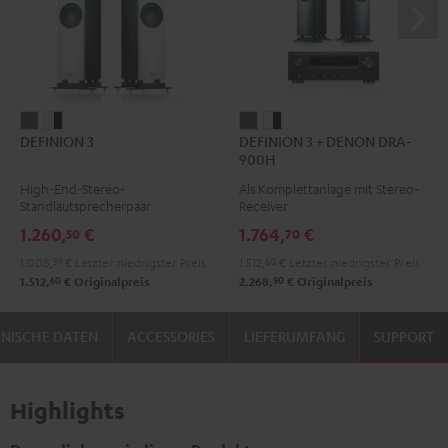
DEFINION
DEFINION
DEFINION
DEFINION
DEFINION 3
DEFINION 3 + DENON DRA-
3
3
3
3
900H
Anthrazit
Weiß
+
+
High-End-Stereo-
Als Komplettanlage mit Stereo-
/
DENON
DENON
Standlautsprecherpaar
Receiver
Schwarz
DRA-
DRA-
1.260,
€
1.764,
€
50
70
900H
900H
1.008,
39
€
Letzter niedrigster Preis
1.512,
60
€
Letzter niedrigster Preis
Anthrazit
Weiß
60
90
1.512,
€
Originalpreis
2.268,
€
Originalpreis
/
Schwarz
NISCHE DATEN
ACCESSORIES
LIEFERUMFANG
SUPPORT
Highlights