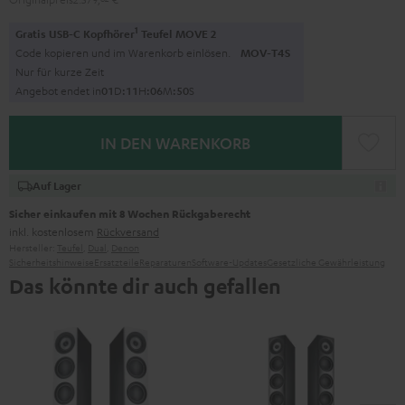
1
Gratis USB-C Kopfhörer
Teufel MOVE 2
Code kopieren und im Warenkorb einlösen.
MOV-T4S
Nur für kurze Zeit
Angebot endet in
0
1
D
:
1
1
H
:
0
6
M
:
4
9
S
IN DEN WARENKORB
Auf Lager
Sicher einkaufen mit 8 Wochen Rückgaberecht
inkl. kostenlosem
Rückversand
Hersteller:
Teufel
,
Dual
,
Denon
Sicherheitshinweise
Ersatzteile
Reparaturen
Software-Updates
Gesetzliche Gewährleistung
Das könnte dir auch gefallen