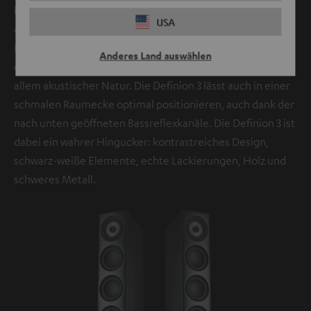
konnte eine sehr schmale Gesamtform realisiert werden,
USA
die sich dezent in moderne Lebenswelten einfügt.
Heutzutage muss ein Lautsprecher in High-End-Qualität
Anderes Land auswählen
den Raum nicht mehr dominieren – seine Präsenz ist vor
allem akustischer Natur. Die Definion 3 lässt auch in einer
schmalen Raumecke optimal positionieren, auch dank der
nach unten geöffneten Bassreflexkanäle. Die Definion 3 ist
dabei ein wahrer Hingucker: kontrastreiches Design,
schwarz-weiße Elemente, echte Lackierungen, Holz und
schweres Metall.