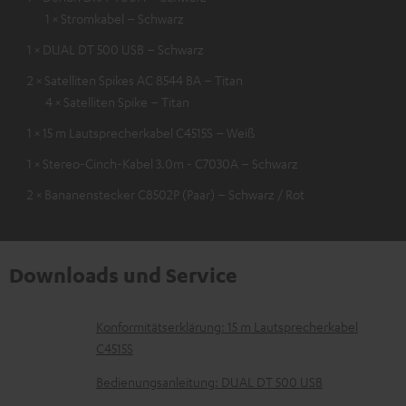
1 × Stromkabel – Schwarz
1 × DUAL DT 500 USB – Schwarz
2 × Satelliten Spikes AC 8544 BA – Titan
4 × Satelliten Spike – Titan
1 × 15 m Lautsprecherkabel C4515S – Weiß
1 × Stereo-Cinch-Kabel 3.0m - C7030A – Schwarz
2 × Bananenstecker C8502P (Paar) – Schwarz / Rot
Downloads und Service
D
Konformitätserklärung: 15 m Lautsprecherkabel
C4515S
o
k
Bedienungsanleitung: DUAL DT 500 USB