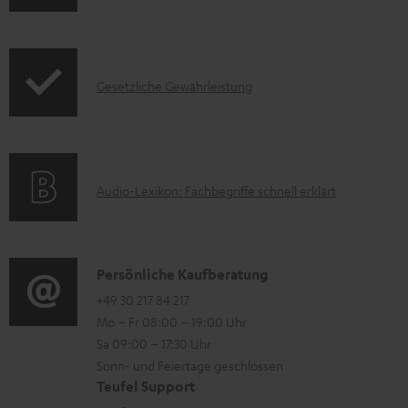
e
n
k
r
f
t
l
o
F
a
I
Gesetzliche Gewährleistung
r
A
d
n
m
Q
e
f
a
s
n
o
t
A
Audio-Lexikon: Fachbegriffe schnell erklärt
r
i
u
m
o
d
a
n
i
K
Persönliche Kaufberatung
t
e
o
o
+49 30 217 84 217
i
n
Mo – Fr 08:00 – 19:00 Uhr
-
n
o
z
Sa 09:00 – 17:30 Uhr
L
t
n
u
Sonn- und Feiertage geschlossen
e
a
e
Teufel Support
m