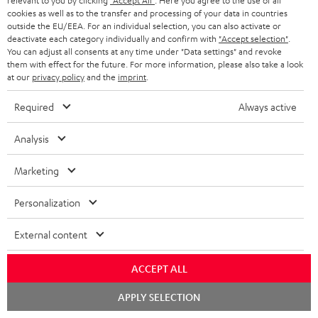
relevant to you by clicking
"Accept All"
. Here you agree to the use of all
DEUTSCHLAND
n
cookies as well as to the transfer and processing of your data in countries
STEREO
PRESSE & MARKETING
outside the EU/EEA. For an individual selection, you can also activate or
g
deactivate each category individually and confirm with
"Accept selection"
.
ÖSTERREICH
SMART HOME
You can adjust all consents at any time under "Data settings" and revoke
GESCHÄFTSKUNDEN
them with effect for the future. For more information, please also take a look
at our
privacy policy
and the
imprint
.
SCHWEIZ
BLUETOOTH-LAUTSPRECHER
PARTNERPROGRAMM
Required
Always active
KOPFHÖRER
NIEDERLANDE
BLOG
Analysis
BLUETOOTH-KOPFHÖRER
NEWSLETTER
BELGIEN
Marketing
STEREOANLAGEN
STORES
FRANKREICH
Personalization
LAUTSPRECHER
DEINE VORTEILE BEI TEUFEL
External content
POLEN
ULTIMA-SERIE
TEUFEL STORY
Technische Änderungen, Tippfehler und Irrtum vorbehalten. Das auf unseren
IN-EAR-KOPFHÖRER
ACCEPT ALL
SPANIEN
UNSER MANAGEMENT
Fotos abgebildete Zubehör ist nicht im Lieferumfang enthalten. Etwaige
Chat
Entsorgungsgebühren für Batterien sind im Preis inbegriffen.
APPLY SELECTION
FANSHOP
starten
NACHHALTIGKEIT
ITALIEN