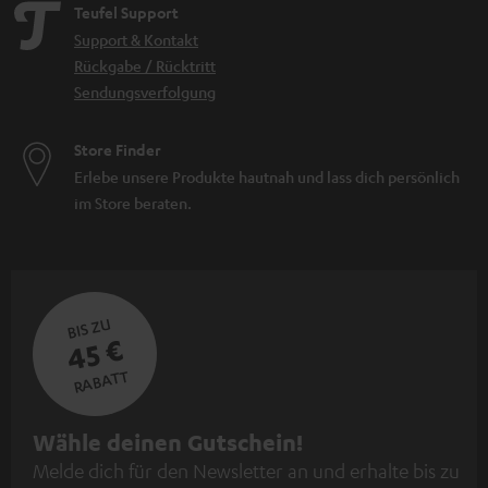
Teufel Support
Support & Kontakt
Rückgabe / Rücktritt
Sendungsverfolgung
Store Finder
Erlebe unsere Produkte hautnah und lass dich persönlich
im Store beraten.
BIS ZU
45 €
RABATT
N
Wähle deinen Gutschein!
Melde dich für den Newsletter an und erhalte bis zu
e