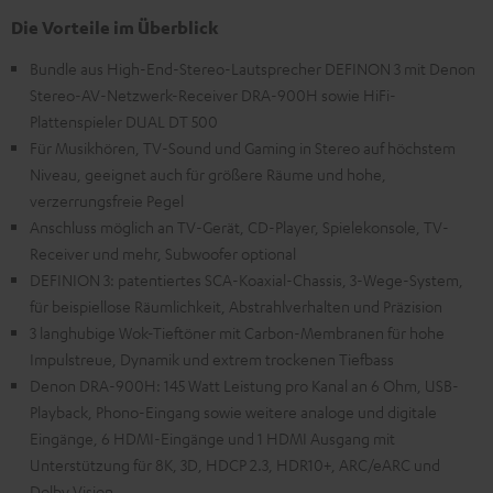
Die Vorteile im Überblick
Bundle aus High-End-Stereo-Lautsprecher DEFINON 3 mit Denon
Stereo-AV-Netzwerk-Receiver DRA-900H sowie HiFi-
Plattenspieler DUAL DT 500
Für Musikhören, TV-Sound und Gaming in Stereo auf höchstem
Niveau, geeignet auch für größere Räume und hohe,
verzerrungsfreie Pegel
Anschluss möglich an TV-Gerät, CD-Player, Spielekonsole, TV-
Receiver und mehr, Subwoofer optional
DEFINION 3: patentiertes SCA-Koaxial-Chassis, 3-Wege-System,
für beispiellose Räumlichkeit, Abstrahlverhalten und Präzision
3 langhubige Wok-Tieftöner mit Carbon-Membranen für hohe
Impulstreue, Dynamik und extrem trockenen Tiefbass
Denon DRA-900H: 145 Watt Leistung pro Kanal an 6 Ohm, USB-
Playback, Phono-Eingang sowie weitere analoge und digitale
Eingänge, 6 HDMI-Eingänge und 1 HDMI Ausgang mit
Unterstützung für 8K, 3D, HDCP 2.3, HDR10+, ARC/eARC und
Dolby Vision