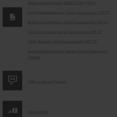
u
Bedienungsanleitung: DENON DRA-900H
m
Konformitätserklärung: Stand-Lautsprecher DEF 3 F
e
Bedienungsanleitung: Stand-Lautsprecher DEF 3 F
n
t
Quick Start Guide: Stand-Lautsprecher DEF 3 F
e
Safety Booklet: Stand-Lautsprecher DEF 3 F
z
Konformitätserklärung: Stereo-Cinch-Kabel 3.0m -
u
C7030A
m
H
e
P
Hilfe zu diesem Produkt
r
r
u
o
n
d
t
I
Versandinfos
u