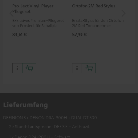
Pro-Ject Vinyl-Player
Ortofon 2M Red Stylus
Or
Pflegeset
To
Exklusives Premium-Pflegeset
Ersatz-Stylus für den Ortofon
Mo
von Pro-Ject für Schallplatten
2M Red Tonabnehmer
To
und - spieler, nur im Teufel
Ort
33,
€
57,
€
83
61
98
Webshop erhältlich
leb
wa
Lieferumfang
DEFINION 3 + DENON DRA-900H + DUAL DT 500
2 × Stand-Lautsprecher DEF 3 F – Anthrazit
1 × Denon DRA-900H – Schwarz