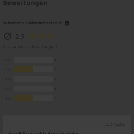
Bewertungen
So bewerten Kunden dieses Produkt
2.5
(2.5 von 5 bei 2 Bewertungen)
5
0
4
1
3
0
2
0
1
1
21.01.2026
Kopfhörer verbindet sich nicht