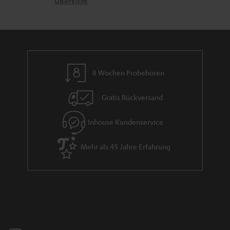
t
G
Übersicht
a
e
a
n
n
r
d
a
n
8 Wochen Probehören
t
i
Gratis Rückversand
e
Inhouse Kundenservice
Mehr als 45 Jahre Erfahrung