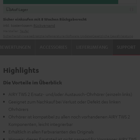
Auf Lager
Sicher einkaufen mit 8 Wochen Rückgaberecht
inkl. kostenlosem
Rückversand
Hersteller:
Teufel
Sicherheitshinweise
Ersatzteile
Reparaturen
Software-Updates
Gesetzliche Gewährleistung
BEWERTUNGEN
ACCESSORIES
LIEFERUMFANG
SUPPORT
Highlights
Die Vorteile im Überblick
AIRY TWS 2 Ersatz- und/oder Austausch-Ohrhörer (einzeln links)
Geeignet zum Nachkauf bei Verlust oder Defekt des linken
Ohrhörers
Ohrhörer ist kompatibel zu allen noch vorhandenen AIRY TWS 2
Komponenten, leicht integrierbar
Erhältlich in allen Farbvarianten des Originals
Hinweis: dieses Ersatzteil ist nicht passend für Vorgänger AIRY TWS