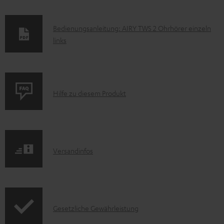
D
Bedienungsanleitung: AIRY TWS 2 Ohrhörer einzeln
links
o
k
u
m
P
Hilfe zu diesem Produkt
e
r
n
o
t
d
e
I
Versandinfos
u
z
n
k
u
f
t
m
o
F
H
I
Gesetzliche Gewährleistung
r
A
e