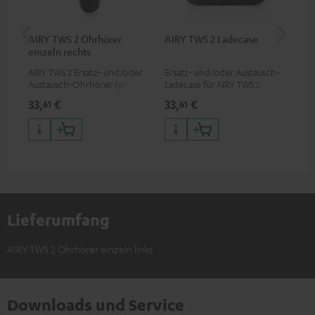
AIRY TWS 2 Ohrhörer
AIRY TWS 2 Ladecase
AI
einzeln rechts
SP
AIRY TWS 2 Ersatz- und/oder
Ersatz- und/oder Austausch-
Ers
Austausch-Ohrhörer (einzeln
Ladecase für AIRY TWS 2, nicht
Sil
rechts)
passend für Vorgänger AIRY
2, 
33,
€
33,
€
6,
61
61
TWS & AIRY TRUE WIRELESS
SPO
Lieferumfang
AIRY TWS 2 Ohrhörer einzeln links
Downloads und Service