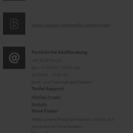
n
m
Q
r
f
a
s
u
o
t
A
Audio-Lexikon: Fachbegriffe schnell erklärt
n
r
i
u
t
m
o
d
e
a
n
i
K
Persönliche Kaufberatung
r
t
e
o
o
+49 30 217 84 217
l
i
n
Mo – Fr 08:00 – 19:00 Uhr
-
n
a
o
z
Sa 09:00 – 17:30 Uhr
L
t
d
n
u
Sonn- und Feiertage geschlossen
e
a
e
e
Teufel Support
m
x
k
n
n
Häufige Fragen
V
i
Kontakt
t
z
e
Store Finder
k
d
u
r
Erlebe unsere Produkte hautnah und lass dich
o
a
r
s
persönlich im Store beraten.
n