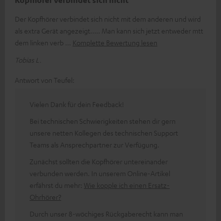
Der Kopfhörer verbindet sich nicht mit dem anderen und wird
als extra Gerät angezeigt..... Man kann sich jetzt entweder mtt
dem linken verb
Komplette Bewertung lesen
Tobias L.
Antwort von Teufel:
Vielen Dank für dein Feedback!
Bei technischen Schwierigkeiten stehen dir gern
unsere netten Kollegen des technischen Support
Teams als Ansprechpartner zur Verfügung.
Zunächst sollten die Kopfhörer untereinander
verbunden werden. In unserem Online-Artikel
erfährst du mehr:
Wie kopple ich einen Ersatz-
Ohrhörer?
Durch unser 8-wöchiges Rückgaberecht kann man