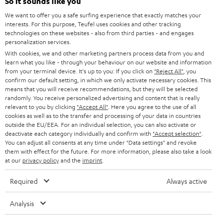
l
So it sounds like you
HEIMKINO-KOMPLETTANLAGEN
SUPPORT
d
Teufel Onlineshops
We want to offer you a safe surfing experience that exactly matches your
interests. For this purpose, Teufel uses cookies and other tracking
SOUNDBARS
u
KARRIERE
technologies on these websites - also from third parties - and engages
DEUTSCHLAND
personalization services.
n
STEREO
With cookies, we and other marketing partners process data from you and
PRESSE & MARKETING
g
learn what you like - through your behaviour on our website and information
ÖSTERREICH
SMART HOME
from your terminal device. It's up to you: If you click on
"Reject All"
, you
GESCHÄFTSKUNDEN
confirm our default setting, in which we only activate necessary cookies. This
means that you will receive recommendations, but they will be selected
SCHWEIZ
BLUETOOTH-LAUTSPRECHER
PARTNERPROGRAMM
randomly. You receive personalized advertising and content that is really
relevant to you by clicking
"Accept All"
. Here you agree to the use of all
KOPFHÖRER
cookies as well as to the transfer and processing of your data in countries
NIEDERLANDE
BLOG
outside the EU/EEA. For an individual selection, you can also activate or
deactivate each category individually and confirm with
"Accept selection"
.
BLUETOOTH-KOPFHÖRER
NEWSLETTER
You can adjust all consents at any time under "Data settings" and revoke
BELGIEN
them with effect for the future. For more information, please also take a look
STEREOANLAGEN
at our
privacy policy
and the
imprint
.
STORES
FRANKREICH
LAUTSPRECHER
Required
Always active
DEINE VORTEILE BEI TEUFEL
POLEN
ULTIMA-SERIE
Analysis
TEUFEL STORY
Technische Änderungen, Tippfehler und Irrtum vorbehalten. Das auf unseren