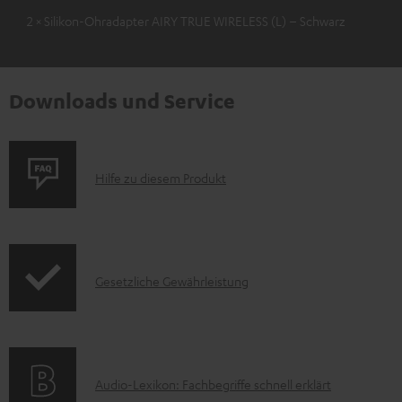
2 × Silikon-Ohradapter AIRY TRUE WIRELESS (L) – Schwarz
Downloads und Service
P
Hilfe zu diesem Produkt
r
o
d
I
Gesetzliche Gewährleistung
u
n
k
f
t
o
F
A
Audio-Lexikon: Fachbegriffe schnell erklärt
r
A