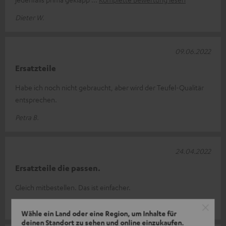
Dieter W.
09.06.2022
Ersatzteile
Habe ich noch nicht gebraucht, aber wird der Teufel-Qualitär
entsprechen.
Petra B.
24.04.2022
Ersatzteile die passen.
Gleich mitbestellen. Das ist einfacher.
Klaus O.
Wähle ein Land oder eine Region, um Inhalte für
deinen Standort zu sehen und online einzukaufen.