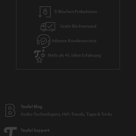
n
8 Wochen Probehören
t
i
Gratis Rückversand
e
Inhouse Kundenservice
Mehr als 45 Jahre Erfahrung
Teufel Blog
Audio-Technologien, HiFi-Trends, Tipps & Tricks
Teufel Support