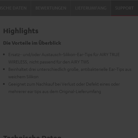
ISCHE DATEN
BEWERTUNGEN
LIEFERUMFANG
SUPPORT
Highlights
Die Vorteile im Überblick
Ersatz- und/oder Austausch-Silikon-Ear-Tips für AIRY TRUE
WIRELESS, nicht passend für den AIRY TWS
Beinhaltet drei unterschiedlich große, antibakterielle Ear-Tips aus
weichem Silikon
Geeignet zum Nachkauf bei Verlust oder Defekt eines oder
mehrerer ear tips aus dem Original-Lieferumfang
Technische Daten