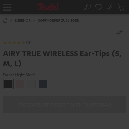
ZUM
NHALT
No
Abs
Startseite
Suche
RINGEN
Artike
im
ZUBEHÖR
KOPFHOERER ZUBEHOER
Waren
(18)
AIRY TRUE WIRELESS Ear-Tips (S,
M, L)
Farbe:
Night Black
Night
Pale
Silver
Steel
Black
Gold
White
Blue
DIE WARE IST DERZEIT NICHT LIEFERBAR