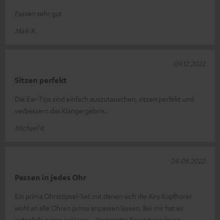
Passen sehr gut
Maik R.
09.12.2022
Sitzen perfekt
Die Ear-Tips sind einfach auszutauschen, sitzen perfekt und
verbessern das Klangergebnis.
Michael K.
24.08.2022
Passen in jedes Ohr
Ein prima Ohrstöpsel-Set mit denen sich die Airy Kopfhörer
wohl an alle Ohren prima anpassen lassen. Bei mir hat es
jedenfalls prima geklapp
Komplette Bewertung lesen