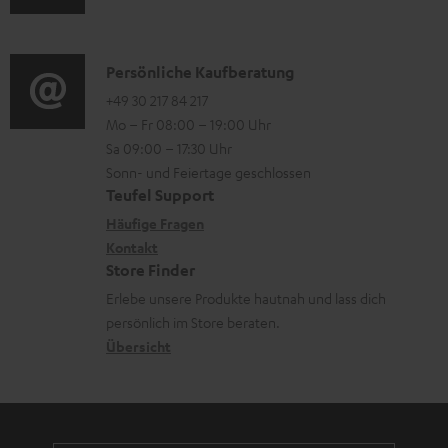
u
m
Q
d
a
s
i
K
Persönliche Kaufberatung
t
o
o
+49 30 217 84 217
i
Mo – Fr 08:00 – 19:00 Uhr
-
n
o
Sa 09:00 – 17:30 Uhr
L
t
n
Sonn- und Feiertage geschlossen
e
a
e
Teufel Support
x
k
n
Häufige Fragen
i
Kontakt
t
z
Store Finder
k
d
u
Erlebe unsere Produkte hautnah und lass dich
o
a
r
persönlich im Store beraten.
n
t
G
Übersicht
e
a
n
r
a