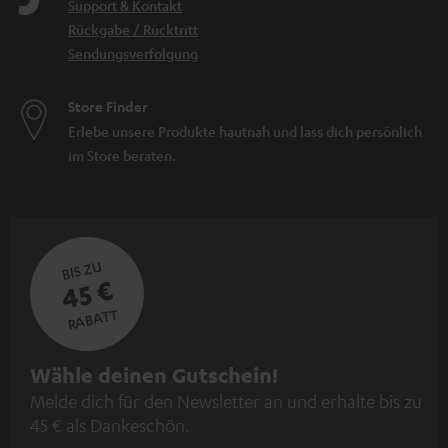
Support & Kontakt
Rückgabe / Rücktritt
Sendungsverfolgung
Store Finder
Erlebe unsere Produkte hautnah und lass dich persönlich
im Store beraten.
BIS ZU
45 €
RABATT
N
Wähle deinen Gutschein!
Melde dich für den Newsletter an und erhalte bis zu
e
45 € als Dankeschön.
w