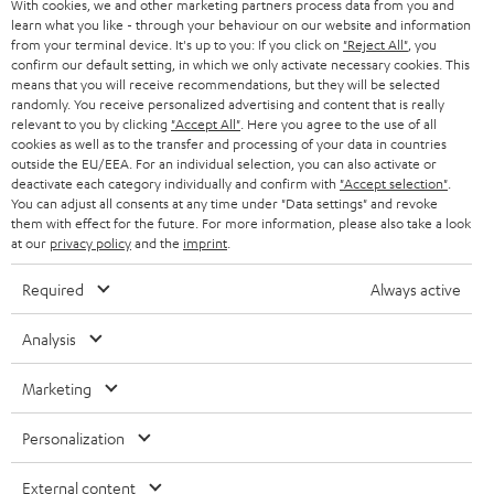
With cookies, we and other marketing partners process data from you and
PRESSE & MARKETING
g
learn what you like - through your behaviour on our website and information
ÖSTERREICH
SMART HOME
from your terminal device. It's up to you: If you click on
"Reject All"
, you
GESCHÄFTSKUNDEN
confirm our default setting, in which we only activate necessary cookies. This
means that you will receive recommendations, but they will be selected
SCHWEIZ
BLUETOOTH-LAUTSPRECHER
PARTNERPROGRAMM
randomly. You receive personalized advertising and content that is really
relevant to you by clicking
"Accept All"
. Here you agree to the use of all
KOPFHÖRER
cookies as well as to the transfer and processing of your data in countries
NIEDERLANDE
BLOG
outside the EU/EEA. For an individual selection, you can also activate or
deactivate each category individually and confirm with
"Accept selection"
.
BLUETOOTH-KOPFHÖRER
NEWSLETTER
You can adjust all consents at any time under "Data settings" and revoke
BELGIEN
them with effect for the future. For more information, please also take a look
STEREOANLAGEN
at our
privacy policy
and the
imprint
.
STORES
FRANKREICH
LAUTSPRECHER
Required
Always active
DEINE VORTEILE BEI TEUFEL
POLEN
ULTIMA-SERIE
Analysis
TEUFEL STORY
Technische Änderungen, Tippfehler und Irrtum vorbehalten. Das auf unseren
IN-EAR-KOPFHÖRER
Marketing
SPANIEN
UNSER MANAGEMENT
Fotos abgebildete Zubehör ist nicht im Lieferumfang enthalten. Etwaige
Entsorgungsgebühren für Batterien sind im Preis inbegriffen.
FANSHOP
Personalization
NACHHALTIGKEIT
ITALIEN
©2026 Lautsprecher Teufel GmbH - All rights reserved.
NEUHEITEN
External content
UNSERE WERTE