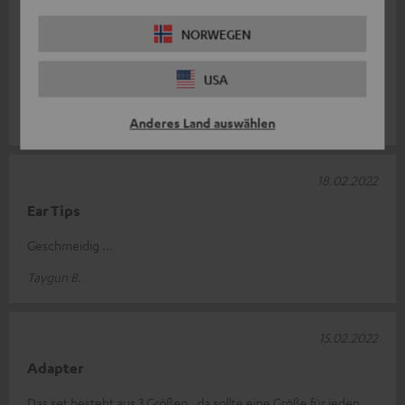
27.02.2022
NORWEGEN
Gut
USA
Als Reserve absolut ausreichend. Top Qualität.
Herr D.
Anderes Land auswählen
18.02.2022
Ear Tips
Geschmeidig ...
Taygun B.
15.02.2022
Adapter
Das set besteht aus 3 Größen , da sollte eine Größe für jeden